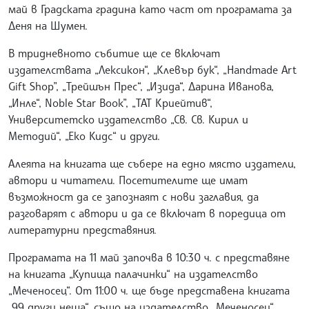
май в Градската градина като част от програмата за
Деня на Шумен.
В тридневното събитие ще се включат
издателствата „Лексикон“, „Клевър бук“, „Handmade Art
Gift Shop”, „Трейшън Прес“, „Изида“, Дарина Иванова,
„Инле“, Noble Star Book”, „ТАТ Криейтив“,
Университетско издателство „Св. Св. Кирил и
Методий“, „Еко Кидс“ и други.
Алеята на книгата ще събере на едно място издатели,
автори и читатели. Посетителите ще имат
възможност да се запознаят с нови заглавия, да
разговарят с автори и да се включат в поредица от
литературни представяния.
Програмата на 11 май започва в 10:30 ч. с представяне
на книгата „Купища палачинки“ на издателство
„Меченосец“. От 11:00 ч. ще бъде представена книгата
„99 други неща“, също на издателство „Меченосец“.