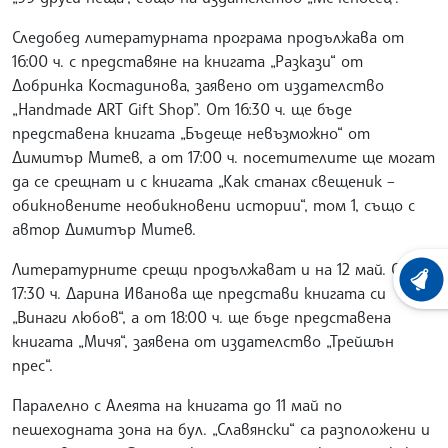
Следобед литературната програма продължава от
16:00 ч. с представяне на книгата „Разкази“ от
Добринка Костадинова, заявено от издателство
„Handmade ART Gift Shop”. От 16:30 ч. ще бъде
представена книгата „Бъдеще невъзможно“ от
Димитър Митев, а от 17:00 ч. посетителите ще могат
да се срещнат и с книгата „Как станах свещеник –
обикновените необикновени истории“, том 1, също с
автор Димитър Митев.
Литературните срещи продължават и на 12 май. От
ХРОНО
17:30 ч. Дарина Иванова ще представи книгата си
„Винаги любов“, а от 18:00 ч. ще бъде представена
книгата „Мичя“, заявена от издателство „Трейшън
прес“.
Паралелно с Алеята на книгата до 11 май по
пешеходната зона на бул. „Славянски“ са разположени и