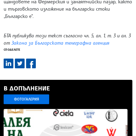
щандовете на Фермерския и занаятчийски пазар, както
и търговското изложение на български стоки
„Българско е“.
БТА публикува този текст съгласно чл. 5, ал. 1, т. 3 и ал. 3
от
Закона за Българската телеграфна агенция
СПОДЕЛЕТЕ
В ДОПЪЛНЕНИЕ
ФОТОГАЛЕРИЯ