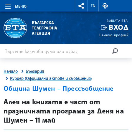
RIGHTMENU.SOCIAL
ВАЛУТНИ КУР
EN
МЕНЮ
ВАШАТА БТА
БЪЛГАРСКА
ВХОД
ТЕЛЕГРАФНА
АГЕНЦИЯ
Нямате профил?
Въведете ключова дума или израз
Търсене
ТЪРСЕН
Начало
България
Куриер (Официални актове и съобщения)
Община Шумен – Прессъобщение
site.bta
Алея на книгата е част от
празничната програма за Деня на
Шумен – 11 май