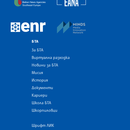
MINDS Media Innovatio
European Newsroom
БТА
За БТА
Виртуална разходка
Новини за БТА
Мисия
История
Документи
Кариери
Школа БТА
Шкорпиловци
Шрифт ЛИК