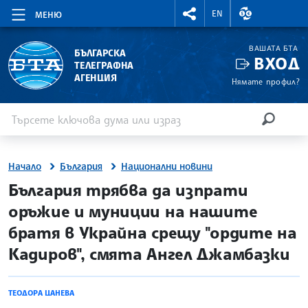
RIGHTMENU.SOCIAL
ВАЛУТНИ КУР
EN
МЕНЮ
ВАШАТА БТА
БЪЛГАРСКА
ВХОД
ТЕЛЕГРАФНА
АГЕНЦИЯ
Нямате профил?
Въведете ключова дума или израз
Търсене
ТЪРСЕН
Начало
България
Национални новини
site.bta
България трябва да изпрати
оръжие и муниции на нашите
братя в Украйна срещу "ордите на
Кадиров", смята Ангел Джамбазки
ТЕОДОРА ЦАНЕВА