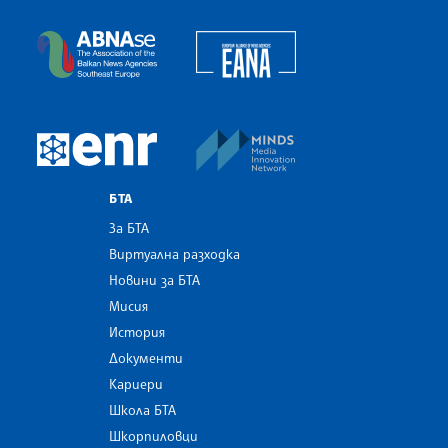
Българска телеграфна агенция
European Alliance of N
The Assocoation of the Balkan News Agencies S
MINDS Media Innovatio
European Newsroom
БТА
За БТА
Виртуална разходка
Новини за БТА
Мисия
История
Документи
Кариери
Школа БТА
Шкорпиловци