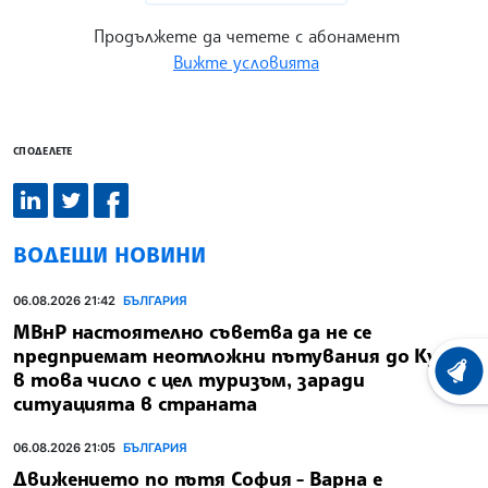
Продължете да четете с абонамент
Вижте условията
СПОДЕЛЕТЕ
ВОДЕЩИ НОВИНИ
06.08.2026 21:42
БЪЛГАРИЯ
МВнР настоятелно съветва да не се
предприемат неотложни пътувания до Куба,
в това число с цел туризъм, заради
ХРОНО
ситуацията в страната
06.08.2026 21:05
БЪЛГАРИЯ
Движението по пътя София - Варна е