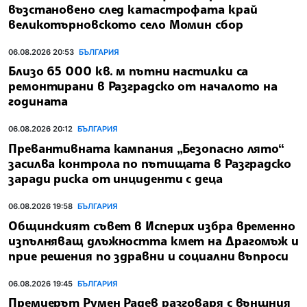
възстановено след катастрофата край
великотърновското село Момин сбор
06.08.2026 20:53
БЪЛГАРИЯ
Близо 65 000 кв. м пътни настилки са
ремонтирани в Разградско от началото на
годината
06.08.2026 20:12
БЪЛГАРИЯ
Превантивната кампания „Безопасно лято“
засилва контрола по пътищата в Разградско
заради риска от инциденти с деца
06.08.2026 19:58
БЪЛГАРИЯ
Общинският съвет в Исперих избра временно
изпълняващ длъжността кмет на Драгомъж и
прие решения по здравни и социални въпроси
06.08.2026 19:45
БЪЛГАРИЯ
Премиерът Румен Радев разговаря с външния