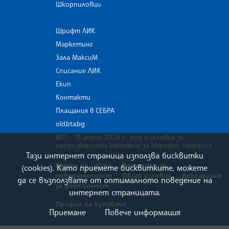
Шкорпиловци
Шрифт ЛИК
Маркетинг
Зала МаксиМ
Списание ЛИК
Екип
Контакти
Плащания в СЕБРА
old.bta.bg
ВОТ - 19 април 2026 г . ред и условия за
предизборната кампания за Народно събрание
Тази интернет страница използва бисквитки
Карта на сайта
Политика за
(cookies). Като приемете бисквитките, можете
поверителност
Общи условия
Декларация
да се възползвате от оптималното поведение на
за достъпност
интернет страницата.
Профил на купувача
Приемане
Повече информация