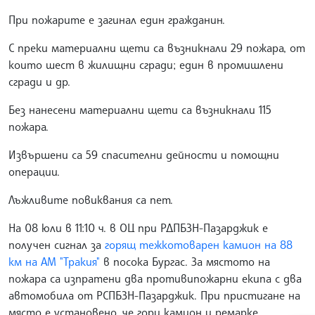
При пожарите е загинал един гражданин.
С преки материални щети са възникнали 29 пожара, от
които шест в жилищни сгради; един в промишлени
сгради и др.
Без нанесени материални щети са възникнали 115
пожара.
Извършени са 59 спасителни дейности и помощни
операции.
Лъжливите повиквания са пет.
На 08 юли в 11:10 ч. в ОЦ при РДПБЗН-Пазарджик е
получен сигнал за
горящ тежкотоварен камион на 88
км на АМ "Тракия"
в посока Бургас. За мястото на
пожара са изпратени два противипожарни екипа с два
автомобила от РСПБЗН-Пазарджик. При пристигане на
място е установено, че гори камион и ремарке