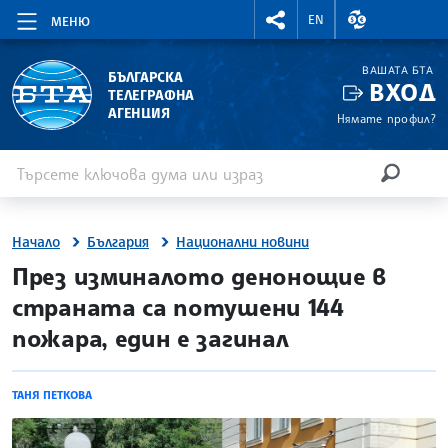
RIGHTMENU.SOCIAL
ВАЛУТНИ КУР
EN
МЕНЮ
ВАШАТА БТА
БЪЛГАРСКА
ВХОД
ТЕЛЕГРАФНА
АГЕНЦИЯ
Нямате профил?
Въведете ключова дума или израз
Търсене
ТЪРСЕН
Начало
България
Национални новини
site.bta
През изминалото денонощие в
страната са потушени 144
пожара, един е загинал
ТАНЯ ПЕТКОВА