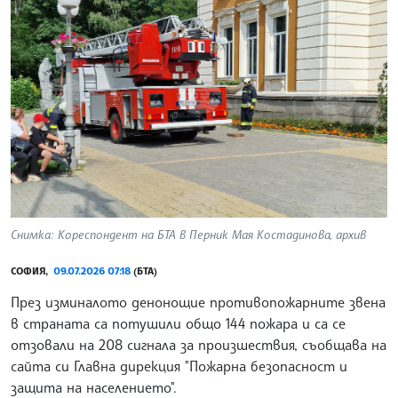
Снимка: Кореспондент на БТА в Перник Мая Костадинова, архив
СОФИЯ,
09.07.2026 07:18
(БТА)
През изминалото денонощие противопожарните звена
в страната са потушили общо 144 пожара и са се
отзовали на 208 сигнала за произшествия, съобщава на
сайта си Главна дирекция "Пожарна безопасност и
защита на населението".