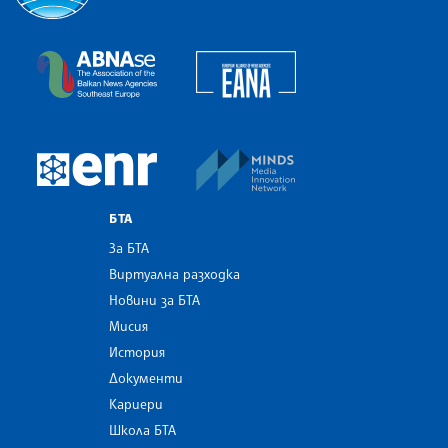
Българска телеграфна агенция
European Alliance of N
The Assocoation of the Balkan News Agencies S
MINDS Media Innovatio
European Newsroom
БТА
За БТА
Виртуална разходка
Новини за БТА
Мисия
История
Документи
Кариери
Школа БТА