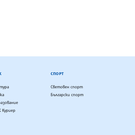
К
СПОРТ
лтура
Световен спорт
ка
Български спорт
разование
 Куриер