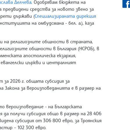
слава Делчева
. Одобрявам бюджета на
а предвидени средства за новото звено за
трети държави (
Специализираната дирекция
нституцията на омбудсмана - бел. а.), каза
и на религиозните общности в страната,
елигиозните общности в България (НСРОБ), в
рменската апостолическа екзархия,
евангелски църкви и централният
 за 2026 г. общата субсидия за
а Закона за вероизповеданията е в размер на
о вероизповедание - на Българската
 да получи субсидия общо в размер на 28 406
видена субсидия от 306 800 евро, за Троянския
астир – 102 300 евро.