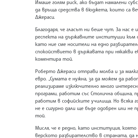
Имаше голям риск, ако бъдат намалени субс
да връща средства в бюджета, които са веч
Джераси.
Благодаря, че гласът ни беше чут. За нас 
респекта на държавните институции към 
като ние сме носители на едно разбирател
спокойствието в държавата при някакви е
коментира той.
Роберто Джераси отправи молба и за малка 
евро. „Сумата е нужна, за да можем да раб
реализираме изключително много интересн
програми, работим със Столична община, п
работим в софийските училища. Но всяка г
не е сигурно дали ще бъде одобрен или не 
той.
Мисля, че е редно, като институция, която
верското разбирателство в страната, да н