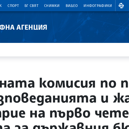
ВАЛ
К
СПОРТ
БГ СВЯТ
СНИМКИ
ВИДЕО
ИНФОГРАФИКИ
АФНА АГЕНЦИЯ
ната комисия по п
изповеданията и ж
рие на първо чете
а за държавния б