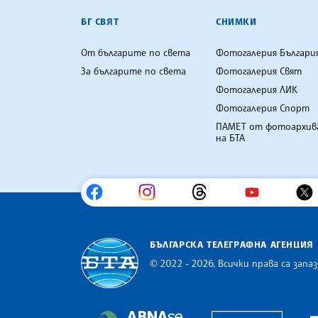
БГ СВЯТ
СНИМКИ
От българите по света
Фотогалерия Българи
За българите по света
Фотогалерия Свят
Фотогалерия ЛИК
Фотогалерия Спорт
ПАМЕТ от фотоархив
на БТА
БЪЛГАРСКА ТЕЛЕГРАФНА АГЕНЦИЯ
© 2022 - 2026, Всички права са запаз
Българска телеграфна агенция
Europe
The Assocoation of the Balkan