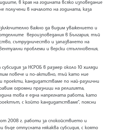
идиите, в края на годината всяко изповедание
е получени в началото на годината, каза
е изключително важно да видим уважението и
отделните вероизповедания в България, тъй
ство, сътрудничество и запазването на
вентуални проблеми и верски стълпновения,
субсидия за НСРОБ в размер около 10 хиляди
отим повече и по-активно, тъй като ние
и проекти, кандидатстваме по най-различни
равим огромни празници на религията,
одина това е една напрегната работа, като
проектът, с който кандидатстваме“, поясни
 от 2008 г. работи за спокойствието и
и бъде отпусната някаква субсидия, с която