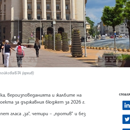
ойкова/БТА (архив)
ка, вероизповеданията и жалбите на
СПОДЕЛ
оекта за държавния бюджет за 2026 г.
т гласа „за“, четири – „против“ и без