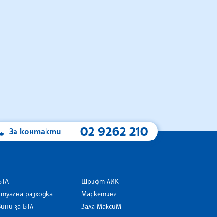
02 9262 210
За контакти
А
БТА
Шрифт ЛИК
туална разходка
Маркетинг
ини за БТА
Зала МаксиМ
rk