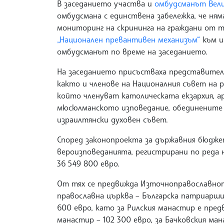
В заседанието участва и
омбудсманът Вели
омбудсмана с единствена забележка, че ням
мониторинг на скрининга на граждани от 
„Национален превантивен механизъм“
към и
омбудсманът по време на заседанието.
На заседанието присъстваха представител
както и членове на Националния съвет на р
който членуват католическата екзархия, а
мюсюлманското изповедание, обединените 
израилтянски духовен съвет.
Според законопроекта за държавния бюджет
вероизповеданията, регистрирани по реда н
36 549 800 евро.
От тях се предвижда Източноправославнот
православна църква – Българска патриаршия
600 евро, като за Рилския манастир е пред
манастир – 102 300 евро, за Бачковския ман