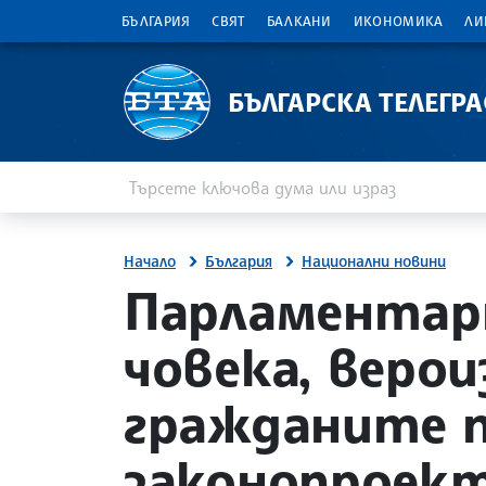
БЪЛГАРИЯ
СВЯТ
БАЛКАНИ
ИКОНОМИКА
ЛИ
БЪЛГАРСКА ТЕЛЕГР
Въведете ключова дума или израз
Търсене
Начало
България
Национални новини
ата
site.bta
Парламентар
човека, веро
гражданите п
законопроект