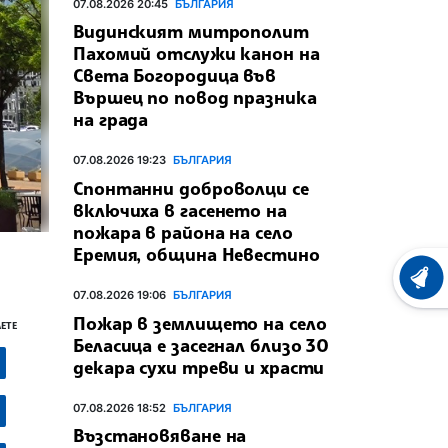
07.08.2026 20:45
БЪЛГАРИЯ
Видинският митрополит
Пахомий отслужи канон на
Света Богородица във
Вършец по повод празника
на града
07.08.2026 19:23
БЪЛГАРИЯ
Спонтанни доброволци се
включиха в гасенето на
пожара в района на село
Еремия, община Невестино
ХРОНО
07.08.2026 19:06
БЪЛГАРИЯ
Пожар в землището на село
ЕТЕ
Беласица е засегнал близо 30
декара сухи треви и храсти
07.08.2026 18:52
БЪЛГАРИЯ
Възстановяване на