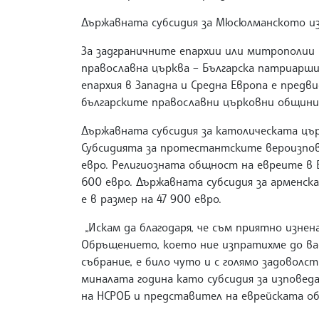
Държавната субсидия за Мюсюлманското изп
За задграничните епархии или митрополии 
православна църква – Българска патриарши
епархия в Западна и Средна Европа е предви
българските православни църковни общини 
Държавната субсидия за католическата църк
Субсидията за протестантските вероизпов
евро. Религиозната общност на евреите в Б
600 евро. Държавната субсидия за арменск
е в размер на 47 900 евро.
„Искам да благодаря, че съм приятно изнен
Обръщението, което ние изпратихме до ва
събрание, е било чуто и с голямо задоволс
миналата година като субсидия за изповеда
на НСРОБ и представител на еврейската о