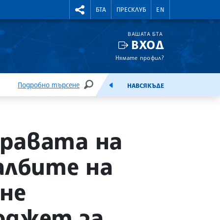
УТНИ КУРСОВЕ
RIGHTMENU.SOCIAL
БТА
ПРЕСКЛУБ
EN
ВАШАТА БТА
ВХОД
Нямате профил?
Подробно търсене
НАВСЯКЪДЕ
ТЪРСЕНЕ
ЕМИСИЯ
равата на
албите на
не
юджет за