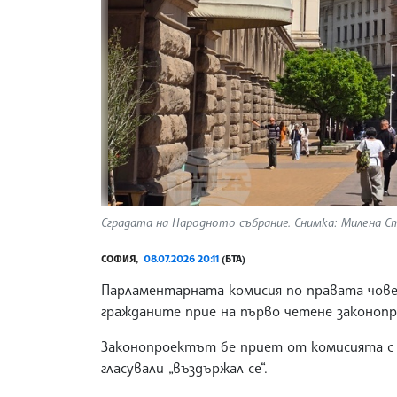
Сградата на Народното събрание. Снимка: Милена Ст
СОФИЯ,
08.07.2026 20:11
(БТА)
Парламентарната комисия по правата чове
гражданите прие на първо четене законопр
Законопроектът бе приет от комисията с пе
гласували „въздържал се“.