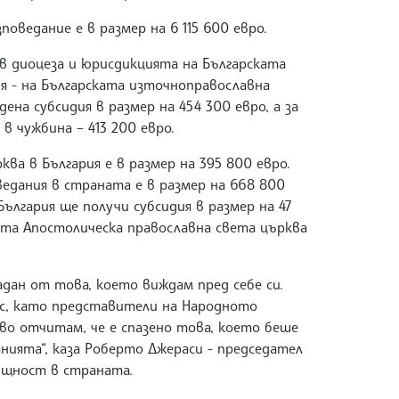
оведание е в размер на 6 115 600 евро.
в диоцеза и юрисдикцията на Българската
я - на Българската източноправославна
дена субсидия в размер на 454 300 евро, а за
в чужбина – 413 200 евро.
ва в България е в размер на 395 800 евро.
едания в страната е в размер на 668 800
ългария ще получи субсидия в размер на 47
ата Апостолическа православна света църква
адан от това, което виждам пред себе си.
с, като представители на Народното
тво отчитам, че е спазено това, което беше
нията“, каза Роберто Джераси - председател
бщност в страната.