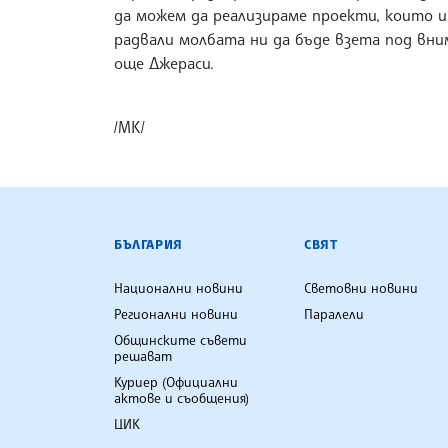
да можем да реализираме проекти, които и
радвали молбата ни да бъде взета под внима
още Джераси.
/МК/
БЪЛГАРСКА ТЕЛЕГРАФНА АГ
БЪЛГАРИЯ
СВЯТ
Национални новини
Световни новини
Регионални новини
Паралели
Общинските съвети
решават
Куриер (Официални
актове и съобщения)
ЦИК