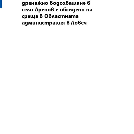
дренажно водохващане в
село Дренов е обсъдено на
среща в Областната
администрация в Ловеч