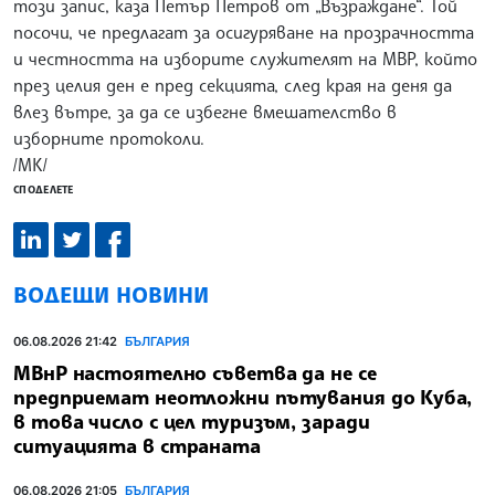
този запис, каза Петър Петров от „Възраждане“. Той
посочи, че предлагат за осигуряване на прозрачността
и честността на изборите служителят на МВР, който
през целия ден е пред секцията, след края на деня да
влез вътре, за да се избегне вмешателство в
изборните протоколи.
/МК/
СПОДЕЛЕТЕ
ВОДЕЩИ НОВИНИ
06.08.2026 21:42
БЪЛГАРИЯ
МВнР настоятелно съветва да не се
предприемат неотложни пътувания до Куба,
в това число с цел туризъм, заради
ситуацията в страната
06.08.2026 21:05
БЪЛГАРИЯ