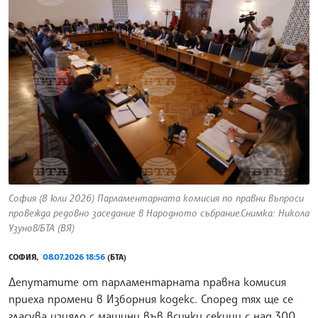
София (8 юли 2026) Парламентарната комисия по правни въпроси
провежда редовно заседание в Народното събрание.Снимка: Никола
Узунов/БТА (ВЯ)
СОФИЯ,
08.07.2026 18:56
(БТА)
Депутатите от парламентарната правна комисия
приеха промени в Изборния кодекс. Според тях ще се
гласува изцяло с машини във всички секции с над 300