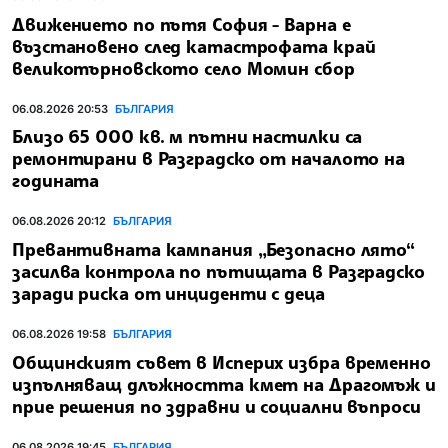
Движението по пътя София - Варна е
възстановено след катастрофата край
великотърновското село Момин сбор
06.08.2026 20:53
БЪЛГАРИЯ
Близо 65 000 кв. м пътни настилки са
ремонтирани в Разградско от началото на
годината
06.08.2026 20:12
БЪЛГАРИЯ
Превантивната кампания „Безопасно лято“
засилва контрола по пътищата в Разградско
заради риска от инциденти с деца
06.08.2026 19:58
БЪЛГАРИЯ
Общинският съвет в Исперих избра временно
изпълняващ длъжността кмет на Драгомъж и
прие решения по здравни и социални въпроси
06.08.2026 19:45
БЪЛГАРИЯ