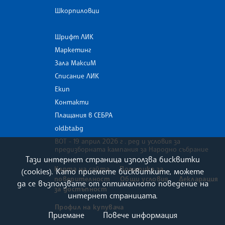
Шкорпиловци
Шрифт ЛИК
Маркетинг
Зала МаксиМ
Списание ЛИК
Екип
Контакти
Плащания в СЕБРА
old.bta.bg
ВОТ - 19 април 2026 г . ред и условия за
предизборната кампания за Народно събрание
Тази интернет страница използва бисквитки
Карта на сайта
Политика за
(cookies). Като приемете бисквитките, можете
поверителност
Общи условия
Декларация
да се възползвате от оптималното поведение на
за достъпност
интернет страницата.
Профил на купувача
Приемане
Повече информация