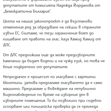
депутатите от комисията Надежда Йорданова от
„Демократична България“.
Целта на нашия законопроект е да възстанови
отменения ред за образуване на секции в страните
извън ЕС. Считаме, че тези ограничения воят до
лишаване от правото на глас, каза Хамид Хамид от
ДПС.
От ДПС предложиха още да може предизборните
кампании да бъдат водени и на чужд език, но това не
беше подкрепено от депутатите.
Непрозрачен е процесът по гласуване с хартиени
бюлетини, затова предлагаме гласуването да е само
машинно. Предлагаме и въвеждане на непублично
видеонаблюдение по време на изборния ден в
изборните помещения. То би позволило при съдебно
оспорване или полицейска проверка да се прегледа