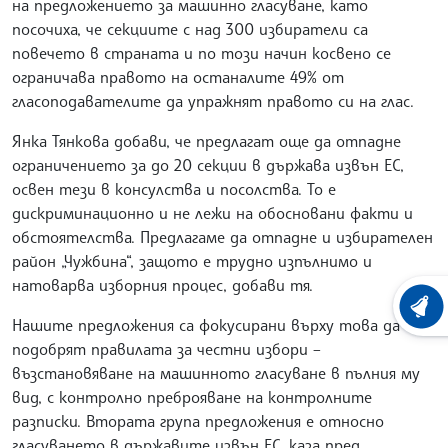
на предложението за машинно гласуване, като
посочиха, че секциите с над 300 избиратели са
повечето в страната и по този начин косвено се
ограничава правото на останалите 49% от
гласоподавателите да упражнят правото си на глас.
Янка Тянкова добави, че предлагат още да отпадне
ограничението за до 20 секции в държава извън ЕС,
освен тези в консулства и посолства. То е
дискриминационно и не лежи на обосновани факти и
обстоятелства. Предлагаме да отпадне и избирателен
район „Чужбина“, защото е трудно изпълнимо и
натоварва изборния процес, добави тя.
ХРОНО
Нашите предложения са фокусирани върху това да се
подобрят правилата за честни избори –
възстановяване на машинното гласуване в пълния му
вид, с контролно преброяване на контролните
разписки. Втората група предложения е относно
гласуването в държавите извън ЕС, каза пред