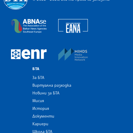
Българска телеграфна агенция
European Alliance of N
The Assocoation of the Balkan News Agencies S
MINDS Media Innovatio
European Newsroom
БТА
За БТА
Виртуална разходка
Новини за БТА
Мисия
История
Документи
Кариери
Школа БТА