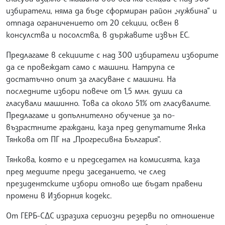
избиратели, няма да бъде сформиран район „чужбина“ и
отпада ограничението от 20 секции, освен в
консулства и посолства, в държавите извън ЕС.
Предлагаме в секциите с над 300 избиратели изборите
да се провеждат само с машини. Натрупа се
достатъчно опит за гласуване с машини. На
последните избори повече от 1,5 млн. души са
гласували машинно. Това са около 51% от гласувалите.
Предлагаме и допълнително обучение за по-
възрастните граждани, каза пред депутатите Янка
Тянкова от ПГ на „Прогресивна България“.
Тянкова, която е и председател на комисията, каза
пред медиите преди заседанието, че след
президентските избори отново ще бъдат правени
промени в Изборния кодекс.
От ГЕРБ-СДС изразиха сериозни резерви по отношение