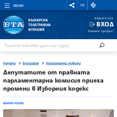
RIGHTMENU.SOCIAL
ВАЛУТНИ КУР
EN
МЕНЮ
ВАШАТА БТА
БЪЛГАРСКА
ВХОД
ТЕЛЕГРАФНА
АГЕНЦИЯ
Нямате профил?
Въведете ключова дума или израз
Търсене
ТЪРСЕН
Начало
България
Национални новини
site.bta
Депутатите от правната
парламентарна комисия приеха
промени в Изборния кодекс
МАРИН КОЛЕВ