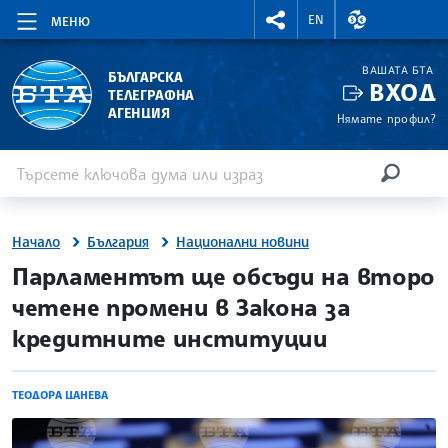
RIGHTMENU.SOCIAL
ВАЛУТНИ КУР
EN
МЕНЮ
ВАШАТА БТА
БЪЛГАРСКА
ВХОД
ТЕЛЕГРАФНА
АГЕНЦИЯ
Нямате профил?
Въведете ключова дума или израз
Търсене
ТЪРСЕН
Начало
България
Национални новини
site.bta
Парламентът ще обсъди на второ
четене промени в Закона за
кредитните институции
ТЕОДОРА ЦАНЕВА