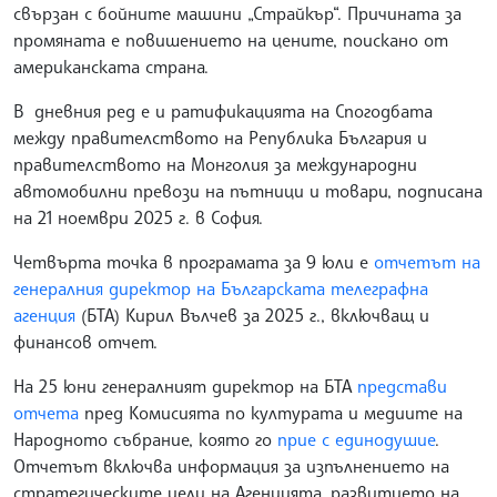
свързан с бойните машини „Страйкър“. Причината за
промяната е повишението на цените, поискано от
американската страна.
В дневния ред е и ратификацията на Спогодбата
между правителството на Република България и
правителството на Монголия за международни
автомобилни превози на пътници и товари, подписана
на 21 ноември 2025 г. в София.
Четвърта точка в програмата за 9 юли е
отчетът на
генералния директор на Българската телеграфна
агенция
(БТА) Кирил Вълчев за 2025 г., включващ и
финансов отчет.
На 25 юни генералният директор на БТА
представи
отчета
пред Комисията по културата и медиите на
Народното събрание, която го
прие с единодушие
.
Отчетът включва информация за изпълнението на
стратегическите цели на Агенцията, развитието на