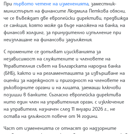
При
първото четене на измененията
, заместник-
министърът на финансите Людмила Петкова обясни,
че се въвеждат две европейски директиви, предвижда
се санкция, която може да бъде наложена на банка, на
финансов холдинг, за принудително изпълнение при
неизплащане на финансови задължения.
С промените се допълват изискванията за
независимост на служителите и членовете на
Управителния съвет на Българската народна банка
(БНБ), както и на регламентацията за извършване на
оценки за надеждност и пригодност на членовете на
ръководните органи и на лицата, заемащи ключови
позиции в банките. Съгласно европейска директива
нито един член на управителния орган, с изключение
на управителя, назначен след 11 януари 2026 г., не
остава на длъжност повече от 14 години.
Част от измененията се отнасят до надзорните