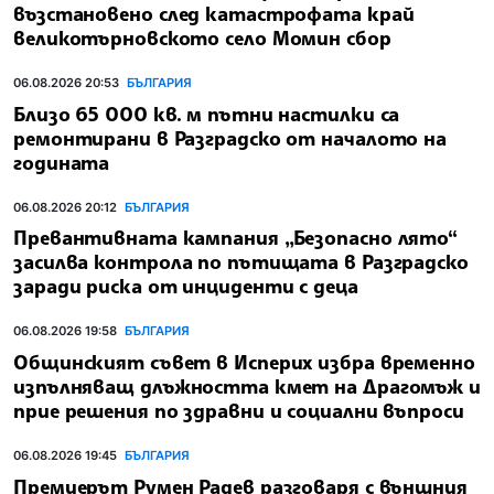
възстановено след катастрофата край
великотърновското село Момин сбор
06.08.2026 20:53
БЪЛГАРИЯ
Близо 65 000 кв. м пътни настилки са
ремонтирани в Разградско от началото на
годината
06.08.2026 20:12
БЪЛГАРИЯ
Превантивната кампания „Безопасно лято“
засилва контрола по пътищата в Разградско
заради риска от инциденти с деца
06.08.2026 19:58
БЪЛГАРИЯ
Общинският съвет в Исперих избра временно
изпълняващ длъжността кмет на Драгомъж и
прие решения по здравни и социални въпроси
06.08.2026 19:45
БЪЛГАРИЯ
Премиерът Румен Радев разговаря с външния