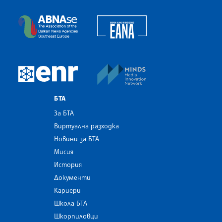
Българска телеграфна агенция
European Alliance of N
The Assocoation of the Balkan News Agencies S
MINDS Media Innovatio
European Newsroom
БТА
За БТА
Виртуална разходка
Новини за БТА
Мисия
История
Документи
Кариери
Школа БТА
Шкорпиловци