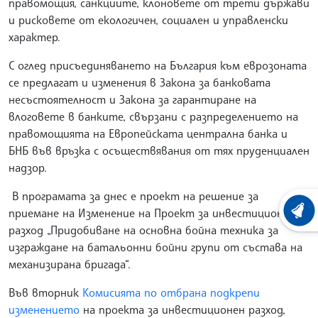
правомощия, санкциите, клоновете от трети държави
и рисковете от екологичен, социален и управленски
характер.
С оглед присъединяването на България към еврозоната
се предлагат и изменения в Закона за банковата
несъстоятелност и Закона за гарантиране на
влоговете в банките, свързани с разпределението на
правомощията на Европейската централна банка и
БНБ във връзка с осъществявания от тях пруденциален
надзор.
В програмата за днес е проект на решение за
приемане на Изменение на Проект за инвестиционен
ХРОНО
разход „Придобиване на основна бойна техника за
изграждане на батальонни бойни групи от състава на
механизирана бригада“.
Във вторник
Комисията по отбрана подкрепи
изменението
на проекта за инвестиционен разход,