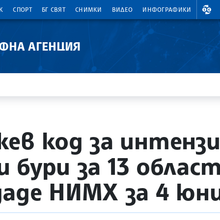
ВАЛ
К
СПОРТ
БГ СВЯТ
СНИМКИ
ВИДЕО
ИНФОГРАФИКИ
АФНА АГЕНЦИЯ
ев код за интензи
 бури за 13 област
аде НИМХ за 4 юн