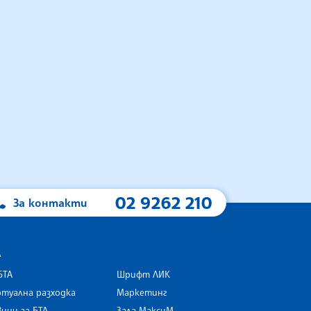
02 9262 210
За контакти
А
БТА
Шрифт ЛИК
туална разходка
Маркетинг
ини за БТА
Зала МаксиМ