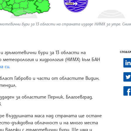
ъмотевични бури за 13 области на страната издаде НИМХ за утре. Сним
и гръмотевични бури за 13 области на
СПОДЕЛ
 метеорология и хидрология (НИМХ) към БАН
а си
.
област Габрово и части от областите Видин,
стендил.
даден за областите Перник, Благоевград,
.
ре въздушната маса над страната ще остане
песто-дъждовна облачност и на много места
и валежи с гръмотевични бури. Ще има и