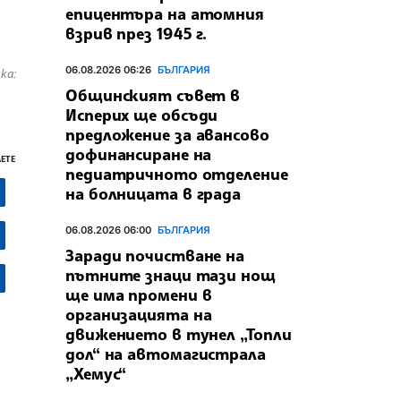
епицентъра на атомния
взрив през 1945 г.
06.08.2026 06:26
БЪЛГАРИЯ
ка:
Общинският съвет в
Исперих ще обсъди
предложение за авансово
дофинансиране на
ЕТЕ
педиатричното отделение
на болницата в града
06.08.2026 06:00
БЪЛГАРИЯ
Заради почистване на
пътните знаци тази нощ
ще има промени в
организацията на
движението в тунел „Топли
дол“ на автомагистрала
„Хемус“