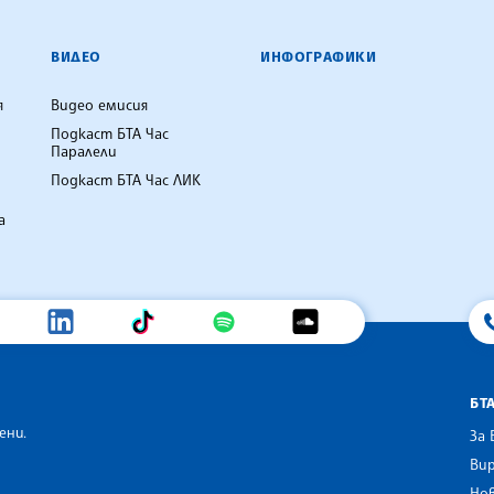
ВИДЕО
ИНФОГРАФИКИ
я
Видео емисия
Подкаст БТА Час
Паралели
Подкаст БТА Час ЛИК
а
БТ
ени.
За 
Вир
Нов