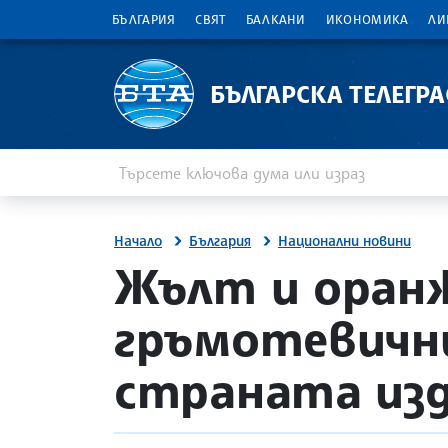
БЪЛГАРИЯ
СВЯТ
БАЛКАНИ
ИКОНОМИКА
ЛИ
БЪЛГАРСКА ТЕЛЕГР
Въведете ключова дума или израз
Търсене
Начало
България
Национални новини
site.bta
Жълт и оранж
гръмотевични
страната изд