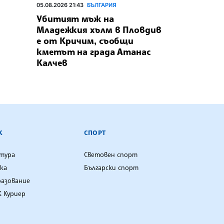
05.08.2026 21:43
БЪЛГАРИЯ
Убитият мъж на
Младежкия хълм в Пловдив
е от Кричим, съобщи
кметът на града Атанас
Калчев
К
СПОРТ
лтура
Световен спорт
ка
Български спорт
разование
 Куриер