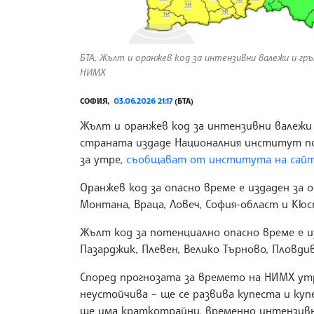
БТА, Жълт и оранжев код за интензивни валежи и гр
НИМХ
СОФИЯ,
03.06.2026 21:17
(БТА)
Жълт и оранжев код за интензивни валежи 
страната издаде Националния институт по
за утре,
съобщават от института на сайт
Оранжев код за опасно време е издаден за 
Монтана, Враца, Ловеч, София-област и Кю
Жълт код за потенциално опасно време е из
Пазарджик, Плевен, Велико Търново, Пловдив
Според прогнозата за времето на НИМХ ут
неустойчива – ще се развива купеста и ку
ще има краткотрайни, временно интензивн