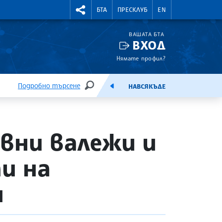
УТНИ КУРСОВЕ
RIGHTMENU.SOCIAL
БТА
ПРЕСКЛУБ
EN
ВАШАТА БТА
ВХОД
Нямате профил?
Подробно търсене
НАВСЯКЪДЕ
ТЪРСЕНЕ
ЕМИСИЯ
вни валежи и
и на
и