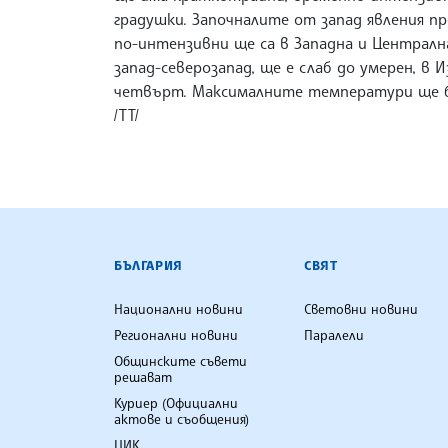
градушки. Започналите от запад явления п
по-интензивни ще са в Западна и Централн
запад-северозапад, ще е слаб до умерен, в
четвърт. Максималните температури ще бъд
/ТТ/
БЪЛГАРСКА ТЕЛЕГРАФНА АГ
БЪЛГАРИЯ
СВЯТ
Национални новини
Световни новини
Регионални новини
Паралели
Общинските съвети
решават
Куриер (Официални
актове и съобщения)
ЦИК