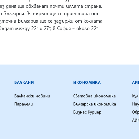
рез деня ще обхванат почти цялата страна,
а България. Вятърът ще се ориентира от
 Източна България ще се задържи от южната
ат между 22° и 27°, в София – около 22°.
ЕНЦИЯ
БАЛКАНИ
ИКОНОМИКА
ЛИ
Балкански новини
Световна икономика
Ку
Паралели
Българска икономика
Нау
Бизнес Куриер
Об
ЛИК