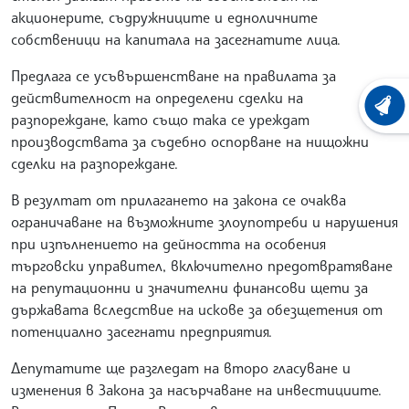
акционерите, съдружниците и едноличните
собственици на капитала на засегнатите лица.
Предлага се усъвършенстване на правилата за
действителност на определени сделки на
ХРОНО
разпореждане, като също така се уреждат
производствата за съдебно оспорване на нищожни
сделки на разпореждане.
В резултат от прилагането на закона се очаква
ограничаване на възможните злоупотреби и нарушения
при изпълнението на дейността на особения
търговски управител, включително предотвратяване
на репутационни и значителни финансови щети за
държавата вследствие на искове за обезщетения от
потенциално засегнати предприятия.
Депутатите ще разгледат на второ гласуване и
изменения в Закона за насърчаване на инвестициите.