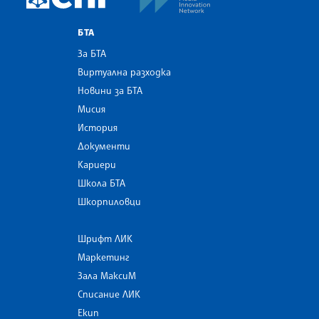
БТА
За БТА
Виртуална разходка
Новини за БТА
Мисия
История
Документи
Кариери
Школа БТА
Шкорпиловци
Шрифт ЛИК
Маркетинг
Зала МаксиМ
Списание ЛИК
Екип