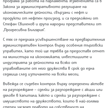
програма за работа на парламента. Измененията са в
Закона за административното регулиране на
икономическите дейности, свързани с нефт и
продукти от нефтен произход, и са предложени от
Стефан Свиленов и група народни представители от
„Прогресивна България“.
С тях се предлага усъвършенстване на предварителния
административен контрол върху особения търговски
управител, като той ще трябва да предоставя отчет
на министъра на икономиката, инвестициите и
индустрията за дейността на всяко от
управляваните от него дружества в срок до една
седмица след изтичането на всеки месец.
Въвежда се съдебен контрол върху определени актове
на разпореждане – сделки за разпореждане с акции или
дялове в капитала, както и сделки за разпореждане с
имуществото на дружеството, които в най-голяма
степен засягат правото на собственост на