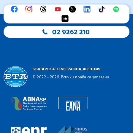
02 9262 210
БЪЛГАРСКА ТЕЛЕГРАФНА АГЕНЦИЯ
© 2022 - 2026, Всички права са запазени.
Българска телеграфна агенция
European Alliance of N
The Assocoation of the Balkan News Agencies S
MINDS Media Innovatio
European Newsroom