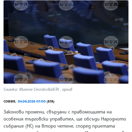
Снимка: Милена Стойкова/БТА , архив
СОФИЯ,
04.06.2026 07:00
(БТА)
Законови промени, свързани с правомощията на
особения търговски управител, ще обсъди Народното
събрание (НС) на второ четене, според приетата