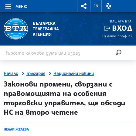
RIGHTMENU.SOCIAL
ВАЛУТНИ КУР
EN
МЕНЮ
ВАШАТА БТА
БЪЛГАРСКА
ВХОД
ТЕЛЕГРАФНА
АГЕНЦИЯ
Нямате профил?
Въведете ключова дума или израз
Търсене
ТЪРСЕН
Начало
България
Национални новини
site.bta
Законови промени, свързани с
правомощията на особения
търговски управител, ще обсъди
НС на второ четене
НЕЛЛИ ЖЕЛЕВА