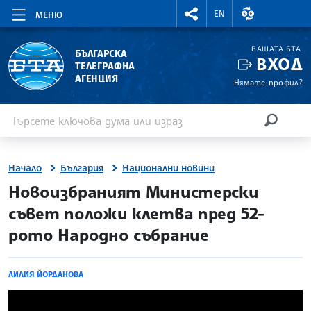
RIGHTMENU.SOCIAL
ВАЛУТНИ КУР
EN
МЕНЮ
ВАШАТА БТА
БЪЛГАРСКА
ВХОД
ТЕЛЕГРАФНА
АГЕНЦИЯ
Нямате профил?
Въведете ключова дума или израз
Търсене
ТЪРСЕН
Начало
България
Национални новини
site.bta
Новоизбраният Министерски
съвет положи клетва пред 52-
рото Народно събрание
ЛИЛИЯ ЙОРДАНОВА