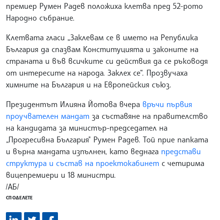
премиер Румен Радев положиха клетва пред 52-рото
Народно събрание.
Клетвата гласи „Заклевам се в името на Република
България да спазвам Конституцията и законите на
страната и във всичките си действия да се ръководя
от интересите на народа. Заклех се“. Прозвучаха
химните на България и на Европейския съюз.
Президентът Илияна Йотова вчера
връчи първия
проучвателен мандат
за съставяне на правителство
на кандидата за министър-председател на
„Прогресивна България" Румен Радев. Той прие папката
и върна мандата изпълнен, като веднага
представи
структура и състав на проектокабинет
с четирима
вицепремиери и 18 министри.
/АБ/
СПОДЕЛЕТЕ