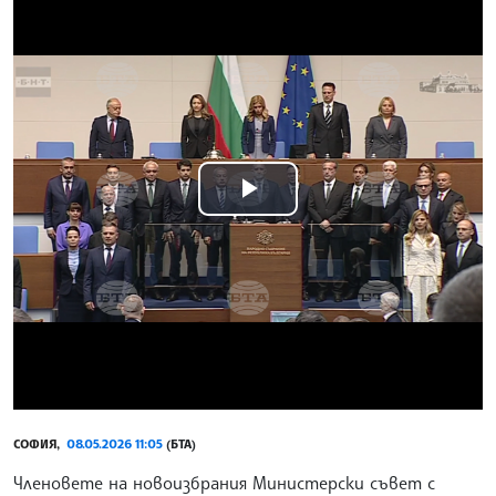
Play
Video
СОФИЯ,
08.05.2026 11:05
(БТА)
Членовете на новоизбрания Министерски съвет с