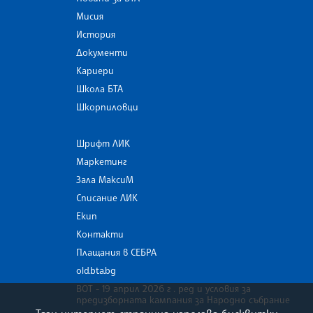
Мисия
История
Документи
Кариери
Школа БТА
Шкорпиловци
Шрифт ЛИК
Маркетинг
Зала МаксиМ
Списание ЛИК
Екип
Контакти
Плащания в СЕБРА
old.bta.bg
ВОТ - 19 април 2026 г . ред и условия за
предизборната кампания за Народно събрание