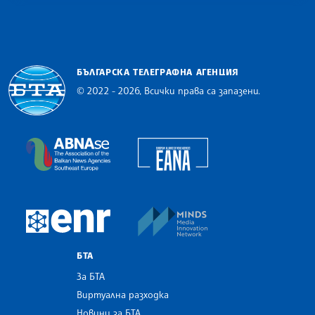
БЪЛГАРСКА ТЕЛЕГРАФНА АГЕНЦИЯ
© 2022 - 2026, Всички права са запазени.
Българска телеграфна агенция
European Alliance of N
The Assocoation of the Balkan News Agencies S
MINDS Media Innovatio
European Newsroom
БТА
За БТА
Виртуална разходка
Новини за БТА