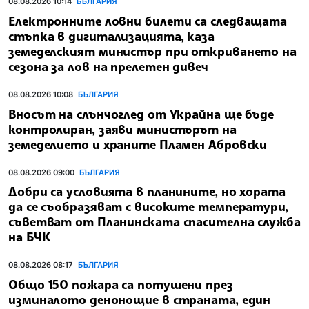
08.08.2026 10:14
БЪЛГАРИЯ
Електронните ловни билети са следващата
стъпка в дигитализацията, каза
земеделският министър при откриването на
сезона за лов на прелетен дивеч
08.08.2026 10:08
БЪЛГАРИЯ
Вносът на слънчоглед от Украйна ще бъде
контролиран, заяви министърът на
земеделието и храните Пламен Абровски
08.08.2026 09:00
БЪЛГАРИЯ
Добри са условията в планините, но хората
да се съобразяват с високите температури,
съветват от Планинската спасителна служба
на БЧК
08.08.2026 08:17
БЪЛГАРИЯ
Общо 150 пожара са потушени през
изминалото денонощие в страната, един