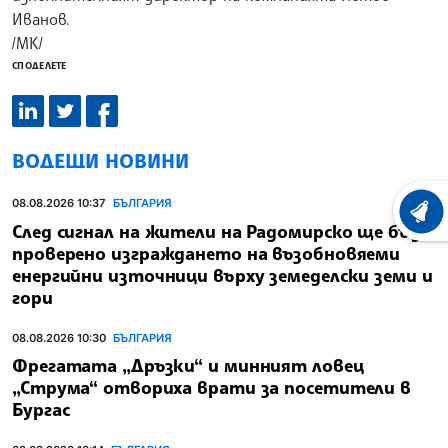
Иванов.
/МК/
СПОДЕЛЕТЕ
ВОДЕЩИ НОВИНИ
08.08.2026 10:37
БЪЛГАРИЯ
ХРОНО
След сигнал на жители на Радомирско ще бъде
проверено изграждането на възобновяеми
енергийни източници върху земеделски земи и
гори
08.08.2026 10:30
БЪЛГАРИЯ
Фрегатата „Дръзки“ и минният ловец
„Струма“ отвориха врати за посетители в
Бургас