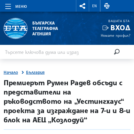
RIGHTMENU.SOCIAL
ВАЛУТНИ КУР
EN
МЕНЮ
ВАШАТА БТА
БЪЛГАРСКА
ВХОД
ТЕЛЕГРАФНА
АГЕНЦИЯ
Нямате профил?
Въведете ключова дума или израз
Търсене
ТЪРСЕН
Начало
България
site.bta
Премиерът Румен Радев обсъди с
представители на
ръководството на „Уестингхаус“
проекта за изграждане на 7-и и 8-и
блок на АЕЦ „Козлодуй“