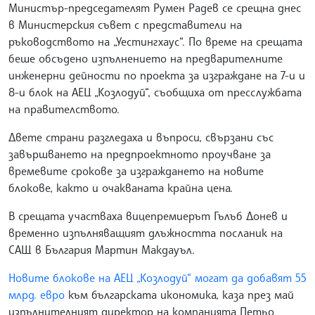
Министър-председателят Румен Радев се срещна днес
в Министерския съвет с представители на
ръководството на „Уестингхаус“. По време на срещата
беше обсъдено изпълнението на предварителните
инженерни дейности по проекта за изграждане на 7-и и
8-и блок на АЕЦ „Козлодуй“, съобщиха от пресслужбата
на правителството.
Двете страни разгледаха и въпроси, свързани със
завършването на предпроектното проучване за
времевите срокове за изграждането на новите
блокове, както и очакваната крайна цена.
В срещата участваха вицепремиерът Гълъб Донев и
временно изпълняващият длъжността посланик на
САЩ в България Мартин Макдауъл.
Новите блокове на АЕЦ „Козлодуй“ могат да добавят 55
млрд. евро
към българската икономика, каза през май
изпълнителният директор на компанията Петьо