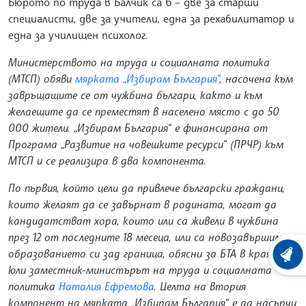
Бюрото по труда в Балчик са 6 – две за старши
специалисти, две за учители, една за рехабилитатор и
една за училищен психолог.
Министерството на труда и социалната политика
(МТСП) обяви
мярката „Избирам България“
, насочена към
завръщащите се от чужбина българи, както и към
желаещите да се преместят в населено място с до 50
000 жители. „Избирам България“ е финансирана от
Програма „Развитие на човешките ресурси“ (ПРЧР) към
МТСП и се реализира в два компонента.
По първия, който цели да привлече български граждани,
които желаят да се завърнат в родината, могат да
кандидатстват хора, които или са живели в чужбина
през 12 от последните 18 месеца, или са новозавършили
образованието си зад граница, обясни за БТА в края на
ХРОНО
юли заместник-министърът на труда и социалната
политика
Наталия Ефремова
. Целта на втория
компонент на мярката „Избирам България“ е да насърчи