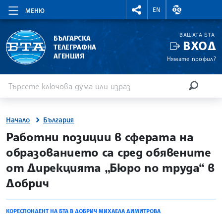
RIGHTMENU.SOCIAL
ВАЛУТНИ КУР
EN
МЕНЮ
ВАШАТА БТА
БЪЛГАРСКА
ВХОД
ТЕЛЕГРАФНА
АГЕНЦИЯ
Нямате профил?
Въведете ключова дума или израз
Търсене
ТЪРСЕН
Начало
България
site.bta
Работни позиции в сферата на
образованието са сред обявените
от Дирекцията „Бюро по труда“ в
Добрич
КОРЕСПОНДЕНТ НА БТА В ДОБРИЧ МИХАЕЛА ДИМИТРОВА