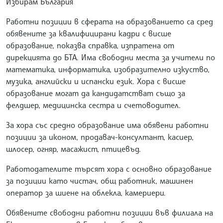
Избирам България
Работни позиции в сферата на образованието са сред
обявените за квалифицирани кадри с висше
образование, показва справка, изпратена от
дирекцията до БТА. Има свободни места за учители по
математика, информатика, изобразително изкуство,
музика, английски и испански език. Хора с висше
образование могат да кандидатстват също за
фелдшер, медицинска сестра и счетоводител.
За хора със средно образование има обявени работни
позиции за иконом, продавач-консултант, касиер,
шлосер, огняр, масажист, птицевъд.
Работодателите търсят хора с основно образование
за позиции като чистач, общ работник, машинен
оператор за шиене на облекла, камериери.
Обявените свободни работни позиции във филиала на