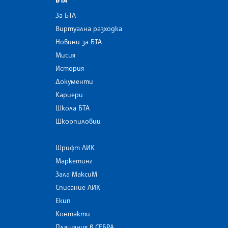
БТА
За БТА
Виртуална разходка
Новини за БТА
Мисия
История
Документи
Кариери
Школа БТА
Шкорпиловци
Шрифт ЛИК
Маркетинг
Зала МаксиМ
Списание ЛИК
Екип
Контакти
Плащания в СЕБРА