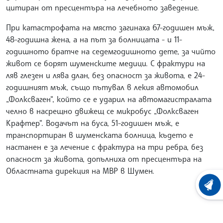
цитиран от пресцентъра на лечебното заведение.
При катастрофата на място загинаха 67-годишен мъж,
48-годишна жена, а на път за болницата - и 11-
годишното братче на седемгодишното дете, за чийто
живот се борят шуменските медици. С фрактури на
ляв глезен и лява длан, без опасност за живота, е 24-
годишният мъж, също пътувал в лекия автомобил
„Фолксваген“, който се е ударил на автомагистралата
челно в насрещно движещ се микробус „Фолксваген
Крафтер“. Водачът на буса, 51-годишен мъж, е
транспортиран в шуменската болница, където е
настанен е за лечение с фрактура на три ребра, без
опасност за живота, допълниха от пресцентъра на
Областната дирекция на МВР в Шумен.
ХРОНО