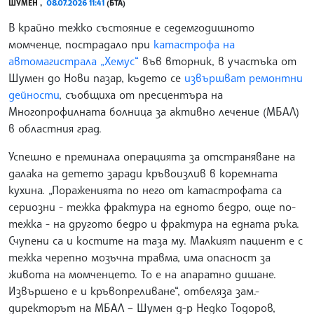
ШУМЕН ,
08.07.2026 11:41
(БТА)
В крайно тежко състояние е седемгодишното
момченце, пострадало при
катастрофа на
автомагистрала „Хемус“
във вторник, в участъка от
Шумен до Нови пазар, където се
извършват ремонтни
дейности
, съобщиха от пресцентъра на
Многопрофилната болница за активно лечение (МБАЛ)
в областния град.
Успешно е преминала операцията за отстраняване на
далака на детето заради кръвоизлив в коремната
кухина. „Пораженията по него от катастрофата са
сериозни - тежка фрактура на едното бедро, още по-
тежка - на другото бедро и фрактура на едната ръка.
Счупени са и костите на таза му. Малкият пациент е с
тежка черепно мозъчна травма, има опасност за
живота на момченцето. То е на апаратно дишане.
Извършено е и кръвопреливане“, отбеляза зам.-
директорът на МБАЛ – Шумен д-р Недко Тодоров,