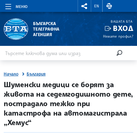
RIGHTMENU.SOCIAL
ВАЛУТНИ КУР
EN
МЕНЮ
ВАШАТА БТА
БЪЛГАРСКА
ВХОД
ТЕЛЕГРАФНА
АГЕНЦИЯ
Нямате профил?
Въведете ключова дума или израз
Търсене
ТЪРСЕН
Начало
България
site.bta
Шуменски медици се борят за
живота на седемгодишното дете,
пострадало тежко при
катастрофа на автомагистрала
„Хемус“