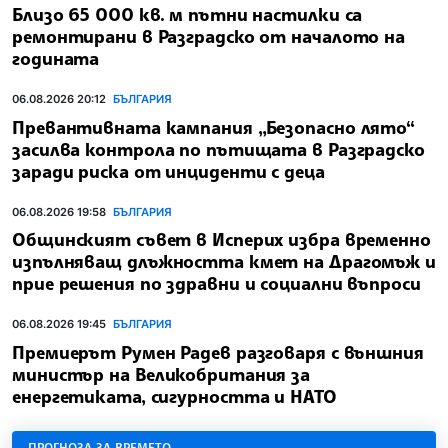
Близо 65 000 кв. м пътни настилки са
ремонтирани в Разградско от началото на
годината
06.08.2026 20:12
БЪЛГАРИЯ
Превантивната кампания „Безопасно лято“
засилва контрола по пътищата в Разградско
заради риска от инциденти с деца
06.08.2026 19:58
БЪЛГАРИЯ
Общинският съвет в Исперих избра временно
изпълняващ длъжността кмет на Драгомъж и
прие решения по здравни и социални въпроси
06.08.2026 19:45
БЪЛГАРИЯ
Премиерът Румен Радев разговаря с външния
министър на Великобритания за
енергетиката, сигурността и НАТО
ПРОГНОЗА ЗА ВРЕМЕТО