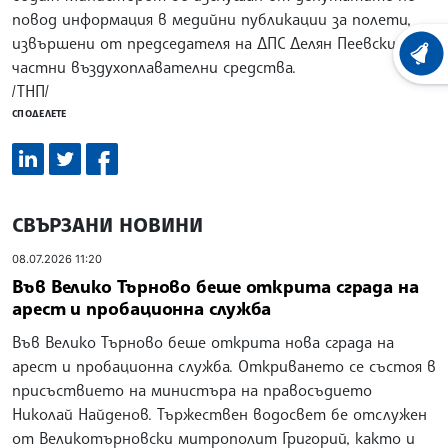
повод информация в медийни публикации за полети,
извършени от председателя на ДПС Делян Пеевски с
ХРОНО
частни въздухоплавателни средства.
/ТНП/
СПОДЕЛЕТЕ
СВЪРЗАНИ НОВИНИ
08.07.2026 11:20
Във Велико Търново беше открита сграда на
арест и пробационна служба
Във Велико Търново беше открита нова сграда на
арест и пробационна служба. Откриването се състоя в
присъствието на министъра на правосъдието
Николай Найденов. Тържествен водосвет бе отслужен
от Великотърновски митрополит Григорий, както и