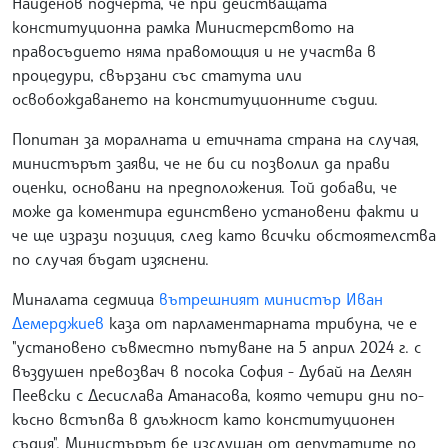
Найденов подчерта, че при действащата
конституционна рамка Министерството на
правосъдието няма правомощия и не участва в
процедури, свързани със статута или
освобождаването на конституционните съдии.
Попитан за моралната и етичната страна на случая,
министърът заяви, че не би си позволил да прави
оценки, основани на предположения. Той добави, че
може да коментира единствено установени факти и
че ще изрази позиция, след като всички обстоятелства
по случая бъдат изяснени.
Миналата седмица
вътрешният министър Иван
Демерджиев
каза от парламентарната трибуна, че е
"установено съвместно пътуване на 5 април 2024 г. с
въздушен превозвач в посока София - Дубай на Делян
Пеевски с Десислава Атанасова, която четири дни по-
късно встъпва в длъжност като конституционен
съдия". Министърът бе изслушан от депутатите по