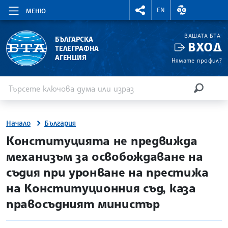
RIGHTMENU.SOCIAL
ВАЛУТНИ КУР
EN
МЕНЮ
ВАШАТА БТА
БЪЛГАРСКА
ВХОД
ТЕЛЕГРАФНА
АГЕНЦИЯ
Нямате профил?
Въведете ключова дума или израз
Търсене
ТЪРСЕН
Начало
България
site.bta
Конституцията не предвижда
механизъм за освобождаване на
съдия при уронване на престижа
на Конституционния съд, каза
правосъдният министър