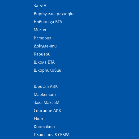
За БТА
Виртуална разходка
Новини за БТА
Мисия
История
Документи
Кариери
Школа БТА
Шкорпиловци
Шрифт ЛИК
Маркетинг
Зала МаксиМ
Списание ЛИК
Екип
Контакти
Плащания в СЕБРА