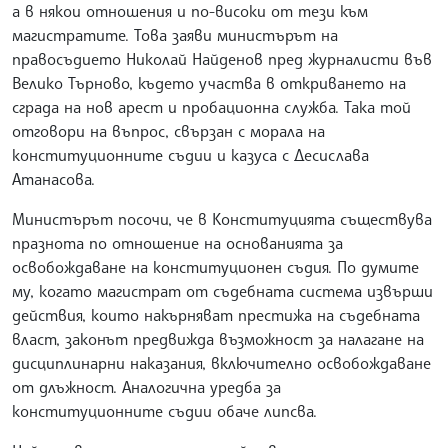
а в някои отношения и по-високи от тези към
магистратите. Това заяви министърът на
правосъдието Николай Найденов пред журналисти във
Велико Търново, където участва в откриването на
сграда на нов арест и пробационна служба. Така той
отговори на въпрос, свързан с морала на
конституционните съдии и казуса с Десислава
Атанасова.
Министърът посочи, че в Конституцията съществува
празнота по отношение на основанията за
освобождаване на конституционен съдия. По думите
му, когато магистрат от съдебната система извърши
действия, които накърняват престижа на съдебната
власт, законът предвижда възможност за налагане на
дисциплинарни наказания, включително освобождаване
от длъжност. Аналогична уредба за
конституционните съдии обаче липсва.