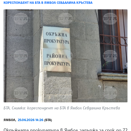
КОРЕСПОНДЕНТ НА БТА В ЯМБОЛ СЕВДАЛИНА КРЪСТЕВА
БТА, Снимка: кореспондент на БТА в Ямбол Севдалина Кръстева
ЯМБОЛ,
25.06.2026 14:26
(БТА)
Окръжната прокуратура в Ямбол задържа за срок до 72