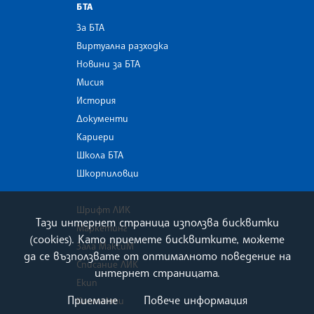
БТА
За БТА
Виртуална разходка
Новини за БТА
Мисия
История
Документи
Кариери
Школа БТА
Шкорпиловци
Шрифт ЛИК
Тази интернет страница използва бисквитки
Маркетинг
(cookies). Като приемете бисквитките, можете
Зала МаксиМ
да се възползвате от оптималното поведение на
Списание ЛИК
интернет страницата.
Екип
Приемане
Повече информация
Контакти