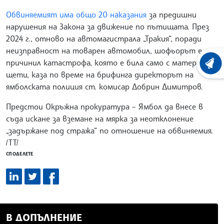
Обвиняемият има общо 20 наказания
за предишни
нарушения на Закона за движение по пътищата. През
2024 г., отново на автомагистрала „Тракия“, поради
неизправност на товарен автомобил, шофьорът е
причинил катастрофа, която е била само с материални
ХРОНО
щети, каза по време на брифинга директорът на
ямболската полиция ст. комисар Добрин Димитров.
Предстои Окръжна прокуратура – Ямбол да внесе в
съда искане за вземане на мярка за неотклонение
„задържане под стража“ по отношение на обвиняемия.
/ТТ/
СПОДЕЛЕТЕ
В ДОПЪЛНЕНИЕ