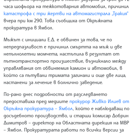
часа шофьора на тежкотоварния автомобил, причинил
катастрофа с три жертви на автомагистрала „Тракия“
вчера при км 290. Това съобщиха от Окръжната
прокуратура в Ямбол.
Мъжът с инициали Е.Д. е обвинен за това, че по
непредпазливост е причинил смъртта на мъж и две
непълнолетни момчета, настъпила в резултат от
пътнотранспортно произшествие, възникнало между
управлявания от обвиняемия камион и автомобил, в
който са пътували тримата загинали и още две лица,
настанени за лечение в болнично заведение.
По-рано днес подробности от разследването
предоставиха пред медиите
прокурор Живко Илиев от
Окръжна прокуратура – Ямбол
, който е наблюдаващ по
досъдебното производство, и старши комисар Добрин
Димитров – директор на Областната дирекция на МВР
– Ямбол. Прокуратурата работи по всички версии за