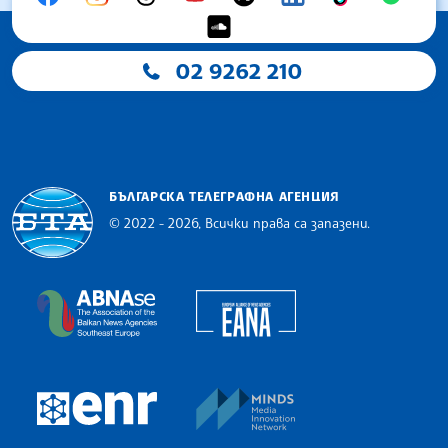
02 9262 210
БЪЛГАРСКА ТЕЛЕГРАФНА АГЕНЦИЯ
© 2022 - 2026, Всички права са запазени.
Българска телеграфна агенция
European Alliance of N
The Assocoation of the Balkan News Agencies S
MINDS Media Innovatio
European Newsroom