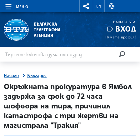
RIGHTMENU.SOCIAL
ВАЛУТНИ КУР
EN
МЕНЮ
ВАШАТА БТА
БЪЛГАРСКА
ВХОД
ТЕЛЕГРАФНА
АГЕНЦИЯ
Нямате профил?
Въведете ключова дума или израз
Търсене
ТЪРСЕН
Начало
България
site.bta
Окръжната прокуратура в Ямбол
задържа за срок до 72 часа
шофьора на тира, причинил
катастрофа с три жертви на
магистрала "Тракия"