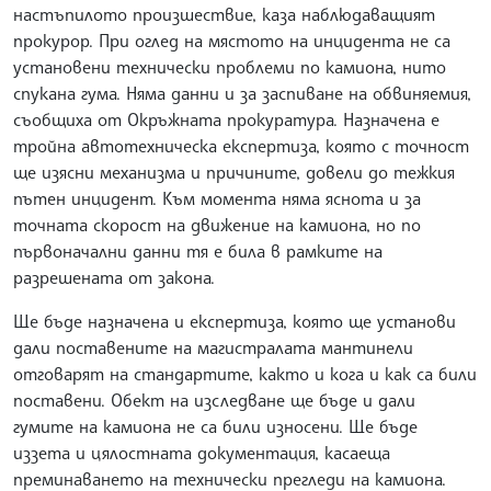
настъпилото произшествие, каза наблюдаващият
прокурор. При оглед на мястото на инцидента не са
установени технически проблеми по камиона, нито
спукана гума. Няма данни и за заспиване на обвиняемия,
съобщиха от Окръжната прокуратура. Назначена е
тройна автотехническа експертиза, която с точност
ще изясни механизма и причините, довели до тежкия
пътен инцидент. Към момента няма яснота и за
точната скорост на движение на камиона, но по
първоначални данни тя е била в рамките на
разрешената от закона.
Ще бъде назначена и експертиза, която ще установи
дали поставените на магистралата мантинели
отговарят на стандартите, както и кога и как са били
поставени. Обект на изследване ще бъде и дали
гумите на камиона не са били износени. Ще бъде
иззета и цялостната документация, касаеща
преминаването на технически прегледи на камиона.