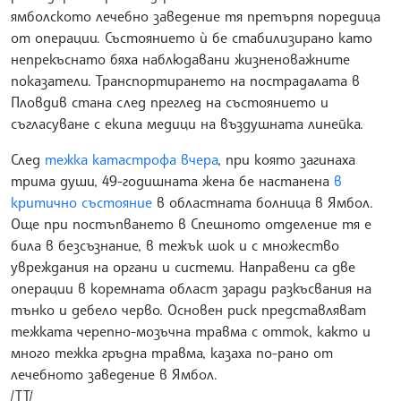
ямболското лечебно заведение тя претърпя поредица
от операции. Състоянието ѝ бе стабилизирано като
непрекъснато бяха наблюдавани жизненоважните
показатели. Транспортирането на пострадалата в
Пловдив стана след преглед на състоянието и
съгласуване с екипа медици на въздушната линейка.
След
тежка катастрофа вчера
, при която загинаха
трима души, 49-годишната жена бе настанена
в
критично състояние
в областната болница в Ямбол.
Още при постъпването в Спешното отделение тя е
била в безсъзнание, в тежък шок и с множество
увреждания на органи и системи. Направени са две
операции в коремната област заради разкъсвания на
тънко и дебело черво. Основен риск представляват
тежката черепно-мозъчна травма с отток, както и
много тежка гръдна травма, казаха по-рано от
лечебното заведение в Ямбол.
/ТТ/