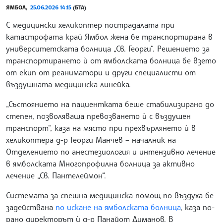
ЯМБОЛ,
25.06.2026 14:15
(БТА)
С медицински хеликоптер пострадалата при
катастрофата край Ямбол жена бе транспортирана в
университетската болница „Св. Георги“. Решението за
транспортирането ѝ от ямболската болница бе взето
от екип от реаниматори и други специалисти от
въздушната медицинска линейка.
„Състоянието на пациентката беше стабилизирано до
степен, позволяваща превозването ѝ с въздушен
транспорт“, каза на място при прехвърлянето ѝ в
хеликоптера д-р Георги Манчев – началник на
Отделението по анестезиология и интензивно лечение
в ямболската Многопрофилна болница за активно
лечение „Св. Пантелеймон“.
Системата за спешна медицинска помощ по въздуха бе
задействана
по искане на ямболската болница
, каза по-
рано директорът ѝ д-р Панайот Диманов. В