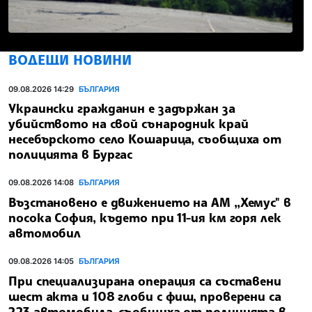
ВОДЕЩИ НОВИНИ
09.08.2026 14:29
БЪЛГАРИЯ
Украински гражданин е задържан за
убийството на свой сънародник край
несебърското село Кошарица, съобщиха от
полицията в Бургас
09.08.2026 14:08
БЪЛГАРИЯ
Възстановено е движението на АМ „Хемус" в
посока София, където при 11-ия км горя лек
автомобил
09.08.2026 14:05
БЪЛГАРИЯ
При специализирана операция са съставени
шест акта и 108 глоби с фиш, проверени са
223 автомобила, съобщиха от полицията в