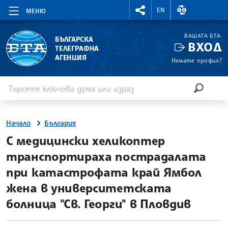
RIGHTMENU.SOCIAL
ВАЛУТНИ КУР
EN
МЕНЮ
ВАШАТА БТА
БЪЛГАРСКА
ВХОД
ТЕЛЕГРАФНА
АГЕНЦИЯ
Нямате профил?
Въведете ключова дума или израз
Търсене
ТЪРСЕН
Начало
България
site.bta
С медицински хеликоптер
транспортираха пострадалата
при катастрофата край Ямбол
жена в университетската
болница "Св. Георги" в Пловдив