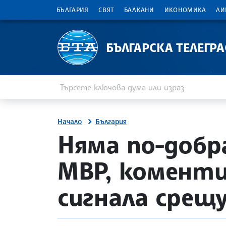
БЪЛГАРИЯ
СВЯТ
БАЛКАНИ
ИКОНОМИКА
ЛИ
БЪЛГАРСКА ТЕЛЕГР
Въведете ключова дума или израз
Търсене
Начало
България
site.bta
Няма по-добр
МВР, комент
сигнала срещу