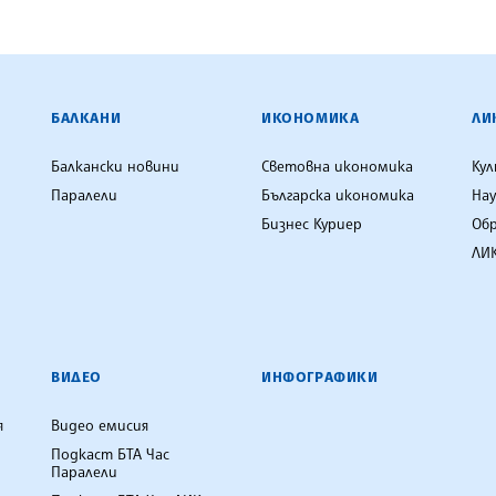
ЕНЦИЯ
БАЛКАНИ
ИКОНОМИКА
ЛИ
Балкански новини
Световна икономика
Ку
Паралели
Българска икономика
Нау
Бизнес Куриер
Об
ЛИК
ВИДЕО
ИНФОГРАФИКИ
я
Видео емисия
Подкаст БТА Час
Паралели