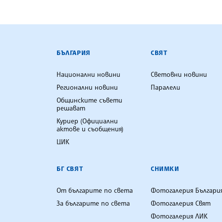
БЪЛГАРСКА ТЕЛЕГРАФНА АГ
БЪЛГАРИЯ
СВЯТ
Национални новини
Световни новини
Регионални новини
Паралели
Общинските съвети
решават
Куриер (Официални
актове и съобщения)
ЦИК
БГ СВЯТ
СНИМКИ
От българите по света
Фотогалерия Българи
За българите по света
Фотогалерия Свят
Фотогалерия ЛИК