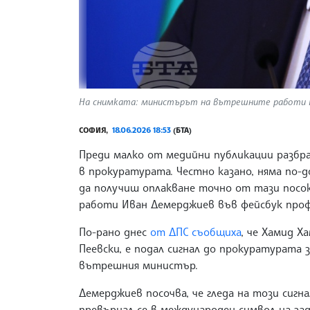
На снимката: министърът на вътрешните работи Ив
СОФИЯ,
18.06.2026 18:53
(БТА)
Преди малко от медийни публикации разбрах
в прокуратурата. Честно казано, няма по-
да получиш оплакване точно от тази пос
работи Иван Демерджиев във фейсбук проф
По-рано днес
от ДПС съобщиха
, че Хамид Х
Пеевски, е подал сигнал до прокуратурата 
вътрешния министър.
Демерджиев посочва, че гледа на този сигн
превърнал се в международен символ на зад