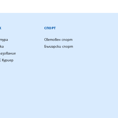
К
СПОРТ
лтура
Световен спорт
ка
Български спорт
разование
 Куриер