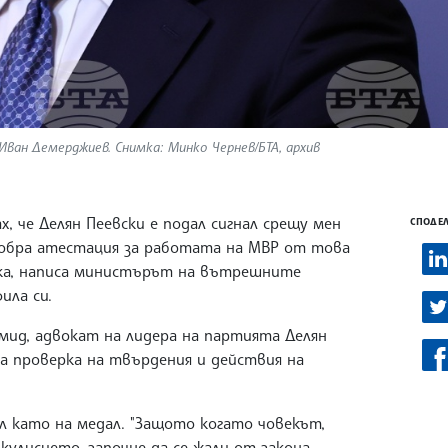
ан Демерджиев. Снимка: Минко Чернев/БТА, архив
, че Делян Пеевски е подал сигнал срещу мен
СПОДЕЛ
добра атестация за работата на МВР от това
ока, написа министърът на вътрешните
ила си.
амид, адвокат на лидера на партията Делян
за проверка на твърдения и действия на
ал като на медал. "Защото когато човекът,
кулисието, започне да се жали от закона,