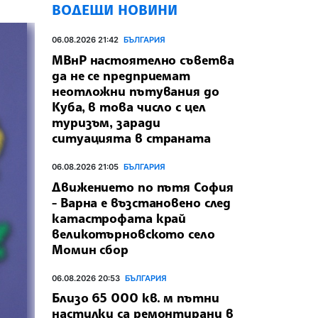
ВОДЕЩИ НОВИНИ
06.08.2026 21:42
БЪЛГАРИЯ
МВнР настоятелно съветва
да не се предприемат
неотложни пътувания до
Куба, в това число с цел
туризъм, заради
ситуацията в страната
06.08.2026 21:05
БЪЛГАРИЯ
Движението по пътя София
- Варна е възстановено след
катастрофата край
великотърновското село
Момин сбор
06.08.2026 20:53
БЪЛГАРИЯ
Близо 65 000 кв. м пътни
настилки са ремонтирани в