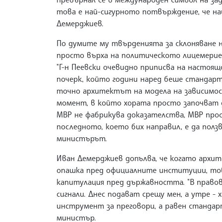
това е най-сигурното потвърждение, че най
Демерджиев.
По думите му твърденията за склоняване н
просто върха на политическото лицемерие, 
"Г-н Пеевски очевидно приписва на настоя
почерк, който години наред беше стандарт
точно архитектът на модела на зависимост
момент, в който хората просто започват д
МВР не фабрикува доказателства, МВР прост
последното, което бих направил, е да ползв
министърът.
Иван Демерджиев допълва, че когато архит
опашка пред официалните институции, това
капитулация пред държавността. "В правов
сигнали. Днес подават срещу мен, а утре - 
инструмент за преговори, а равен стандар
министър.