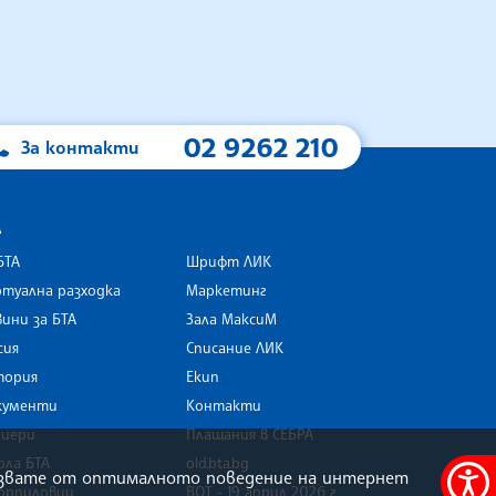
02 9262 210
За контакти
А
БТА
Шрифт ЛИК
туална разходка
Маркетинг
ини за БТА
Зала МаксиМ
rk
сия
Списание ЛИК
тория
Екип
кументи
Контакти
риери
Плащания в СЕБРА
ола БТА
old.bta.bg
олзвате от оптималното поведение на интернет
орпиловци
ВОТ - 19 април 2026 г .
Меню