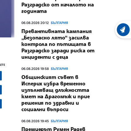
Разградско от началото на
годината
06.08.2026 20:12
БЪЛГАРИЯ
Превантивната кампания
ХРОНО
„Безопасно лято“ засилва
контрола по пътищата в
Разградско заради риска от
инциденти с деца
ЕТЕ
06.08.2026 19:58
БЪЛГАРИЯ
Общинският съвет в
Исперих избра временно
изпълняващ длъжността
кмет на Драгомъж и прие
решения по здравни и
социални въпроси
06.08.2026 19:45
БЪЛГАРИЯ
Премиерът Румен Радев