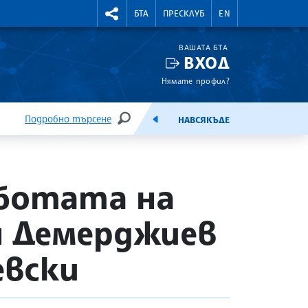
УТНИ КУРСОВЕ
RIGHTMENU.SOCIAL
БТА
ПРЕСКЛУБ
EN
ВАШАТА БТА
ВХОД
Нямате профил?
Подробно търсене
НАВСЯКЪДЕ
ТЪРСЕНЕ
ЕМИСИЯ
аботата на
н Демерджиев
евски