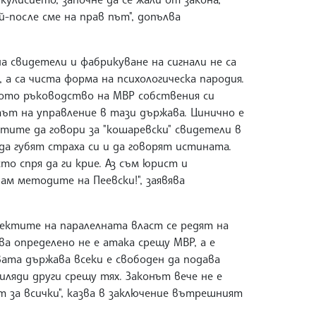
-после сме на прав път", допълва
а свидетели и фабрикуване на сигнали не са
а са чиста форма на психологическа пародия.
щото ръководство на МВР собствения си
ът на управление в тази държава. Цинично е
ите да говори за "кошаревски" свидетели в
а губят страха си и да говорят истината.
о спря да ги крие. Аз съм юрист и
ам методите на Пеевски!", заявява
ектите на паралелната власт се редят на
 определено не е атака срещу МВР, а е
ата държава всеки е свободен да подава
хиляди други срещу тях. Законът вече не е
т за всички", казва в заключение вътрешният