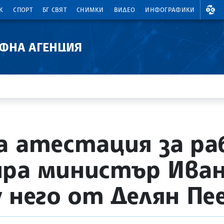
ВАЛ
К
СПОРТ
БГ СВЯТ
СНИМКИ
ВИДЕО
ИНФОГРАФИКИ
АФНА АГЕНЦИЯ
а атестация за р
ира министър Ива
 него от Делян Пе