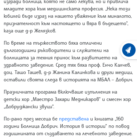
изгради болница, която не само лекува, но и привлича
младите хора към медицинската професия. „Нека този
юбилей бъде израз на нашето уважение към миналото,
признателност към настоящето и вяра в бъдещето“,
каза още д-р Желязков.
По време на тържеството бяха отличени
дългогодишни ръководители и служители на
ХРОНО
болницата за техния принос към развитието на
здравното заведение. Сред тях бяха проф. Енчо Калчев,
доц. Ташо Ташев, д-р Жанина Калинкова и други медици,
оставили своята следа в историята на МБАЛ – Добрич.
Празничната програма включваше изпълнения на
детски хор „Маестро Захари Медникаров“ и смесен хор
„Добруджански звуци“.
По-рано през месеца бе
представена
и книгата „160
години Болница Добрич. История в истории“ по повод
годишнината от създаването на лечебното заведение.