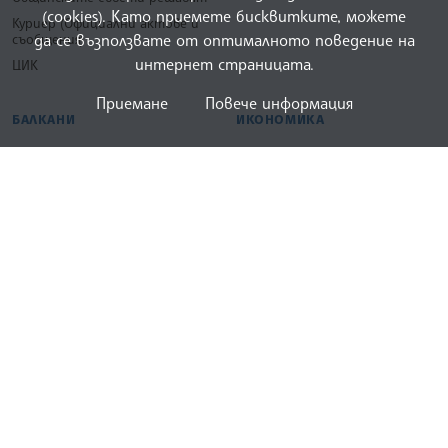
(cookies). Като приемете бисквитките, можете
Куриер (Официални актове и
да се възползвате от оптималното поведение на
съобщения)
интернет страницата.
ЦИК
Приемане
Повече информация
БАЛКАНИ
ИКОНОМИКА
Балкански новини
Световна икономика
Паралели
Българска икономика
Бизнес Куриер
ЛИК
СПОРТ
Култура
Световен спорт
Наука
Български спорт
Образование
ЛИК Куриер
БГ СВЯТ
СНИМКИ