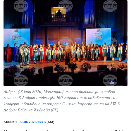
Добрич (18 юни 2026) Многопрофилната болница за активно
лечение в Добрич отбелязва 160 години от основаването си с
концерт и връчване на награди. Снимка: кореспондент на БТА в
Добрич Павлина Живкова (ПК)
ДОБРИЧ ,
18.06.2026 18:48
(БТА)