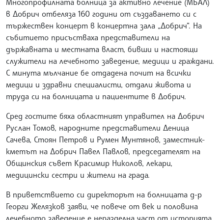
Многопрофилната болница за активно лечение (МБАЛ)
в Добрич отбеляза 160 години от създаването си с
тържествен концерт в концертна зала „Добрич“. На
събитието присъстваха представители на
държавната и местната власт, бивши и настоящи
служители на лечебното заведение, медици и граждани.
С минута мълчание бе отдадена почит на всички
медици и здравни специалисти, отдали живота и
труда си на болницата и пациентите в Добрич.
Сред гостите бяха областният управител на Добрич
Руслан Томов, народните представители Деница
Сачева, Стоян Петров и Румен Мунтянов, заместник-
кметът на Добрич Павел Павлов, председателят на
Общинския съвет Красимир Николов, лекари,
медицински сестри и жители на града.
В приветствието си директорът на болницата д-р
Георги Желязков заяви, че повече от век и половина
лечебното заведение е неразделна част от историята