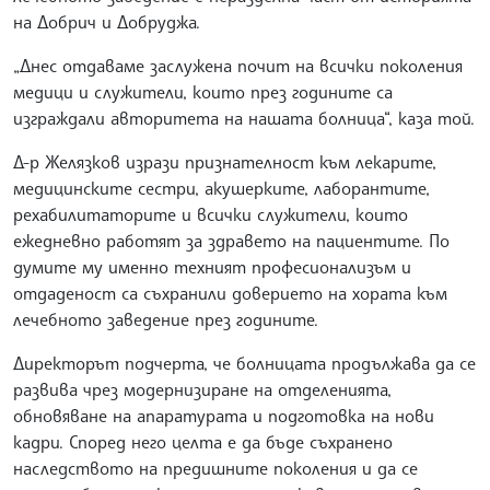
на Добрич и Добруджа.
„Днес отдаваме заслужена почит на всички поколения
медици и служители, които през годините са
изграждали авторитета на нашата болница“, каза той.
Д-р Желязков изрази признателност към лекарите,
медицинските сестри, акушерките, лаборантите,
рехабилитаторите и всички служители, които
ежедневно работят за здравето на пациентите. По
думите му именно техният професионализъм и
отдаденост са съхранили доверието на хората към
лечебното заведение през годините.
Директорът подчерта, че болницата продължава да се
развива чрез модернизиране на отделенията,
обновяване на апаратурата и подготовка на нови
кадри. Според него целта е да бъде съхранено
наследството на предишните поколения и да се