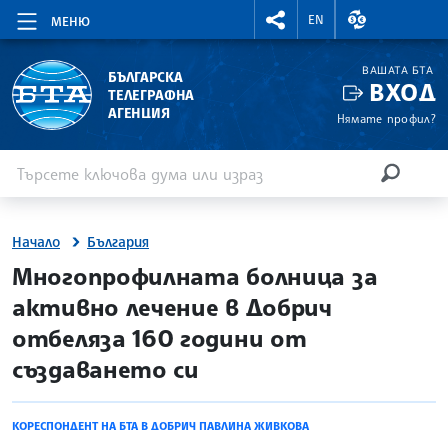
RIGHTMENU.SOCIAL
ВАЛУТНИ КУР
EN
МЕНЮ
ВАШАТА БТА
БЪЛГАРСКА
ВХОД
ТЕЛЕГРАФНА
АГЕНЦИЯ
Нямате профил?
Въведете ключова дума или израз
Търсене
ТЪРСЕН
Начало
България
site.bta
Многопрофилната болница за
активно лечение в Добрич
отбеляза 160 години от
създаването си
КОРЕСПОНДЕНТ НА БТА В ДОБРИЧ ПАВЛИНА ЖИВКОВА