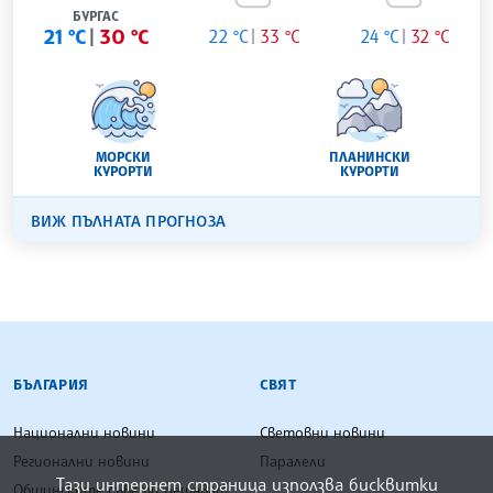
БУРГАС
21 °C
30 °C
22 °C
33 °C
24 °C
32 °C
МОРСКИ
ПЛАНИНСКИ
КУРОРТИ
КУРОРТИ
ВИЖ ПЪЛНАТА ПРОГНОЗА
БЪЛГАРСКА ТЕЛЕГРАФНА АГЕНЦИЯ
БЪЛГАРИЯ
СВЯТ
Национални новини
Световни новини
Регионални новини
Паралели
Тази интернет страница използва бисквитки
Общинските съвети решават