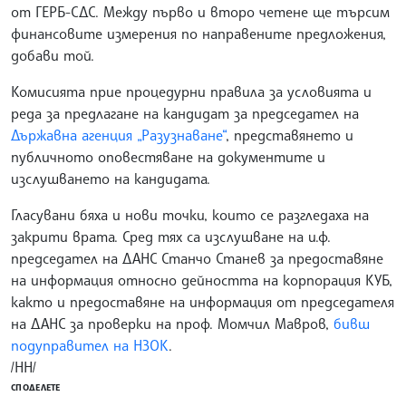
от ГЕРБ-СДС. Между първо и второ четене ще търсим
финансовите измерения по направените предложения,
добави той.
Комисията прие процедурни правила за условията и
реда за предлагане на кандидат за председател на
Държавна агенция „Разузнаване“
, представянето и
публичното оповестяване на документите и
изслушването на кандидата.
Гласувани бяха и нови точки, които се разгледаха на
закрити врата. Сред тях са изслушване на и.ф.
председател на ДАНС Станчо Станев за предоставяне
на информация относно дейността на корпорация КУБ,
както и предоставяне на информация от председателя
на ДАНС за проверки на проф. Момчил Мавров,
бивш
подуправител на НЗОК
.
/НН/
СПОДЕЛЕТЕ