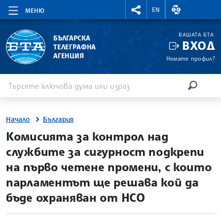
RIGHTMENU.SOCIAL
ВАЛУТНИ КУР
EN
МЕНЮ
ВАШАТА БТА
БЪЛГАРСКА
ВХОД
ТЕЛЕГРАФНА
АГЕНЦИЯ
Нямате профил?
Въведете ключова дума или израз
Търсене
ТЪРСЕН
Начало
България
site.bta
Комисията за контрол над
службите за сигурност подкрепи
на първо четене промени, с които
парламентът ще решава кой да
бъде охраняван от НСО