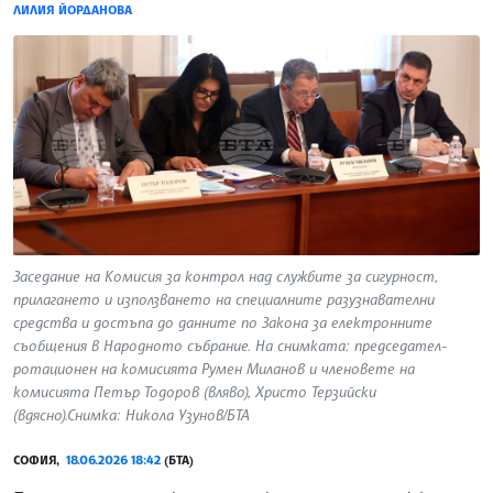
ЛИЛИЯ ЙОРДАНОВА
Заседание на Комисия за контрол над службите за сигурност,
прилагането и използването на специалните разузнавателни
средства и достъпа до данните по Закона за електронните
съобщения в Народното събрание. На снимката: председател-
ротационен на комисията Румен Миланов и членовете на
комисията Петър Тодоров (вляво), Христо Терзийски
(вдясно).Снимка: Никола Узунов/БТА
СОФИЯ,
18.06.2026 18:42
(БТА)