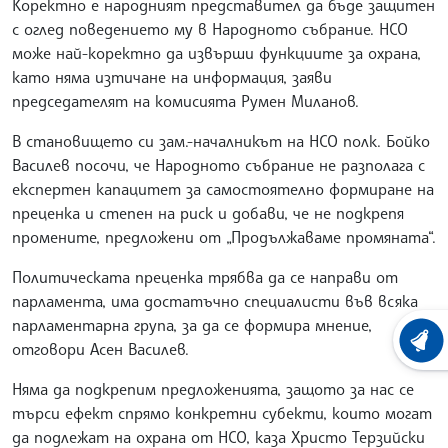
Коректно е народният представител да бъде защитен
с оглед поведението му в Народното събрание. НСО
може най-коректно да извърши функциите за охрана,
като няма изтичане на информация, заяви
председателят на комисията Румен Миланов.
В становището си зам.-началникът на НСО полк. Бойко
Василев посочи, че Народното събрание не разполага с
експертен капацитет за самостоятелно формиране на
преценка и степен на риск и добави, че не подкрепя
промените, предложени от „Продължаваме промяната“.
Политическата преценка трябва да се направи от
парламента, има достатъчно специалисти във всяка
парламентарна група, за да се формира мнение,
ХРОНО
отговори Асен Василев.
Няма да подкрепим предложенията, защото за нас се
търси ефект спрямо конкретни субекти, които могат
да подлежат на охрана от НСО, каза Христо Терзийски