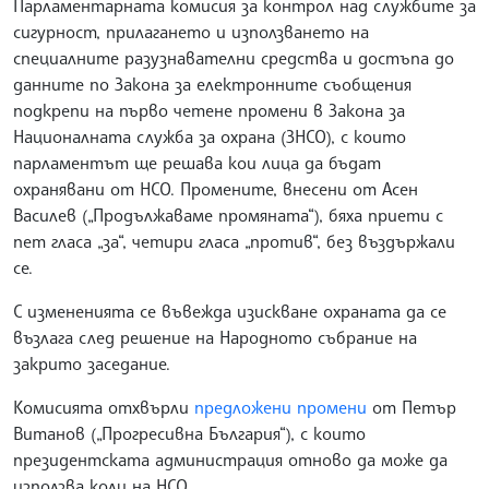
Парламентарната комисия за контрол над службите за
сигурност, прилагането и използването на
специалните разузнавателни средства и достъпа до
данните по Закона за електронните съобщения
подкрепи на първо четене промени в Закона за
Националната служба за охрана (ЗНСО), с които
парламентът ще решава кои лица да бъдат
охранявани от НСО. Промените, внесени от Асен
Василев („Продължаваме промяната“), бяха приети с
пет гласа „за“, четири гласа „против“, без въздържали
се.
С измененията се въвежда изискване охраната да се
възлага след решение на Народното събрание на
закрито заседание.
Комисията отхвърли
предложени промени
от Петър
Витанов („Прогресивна България“), с които
президентската администрация отново да може да
използва коли на НСО.