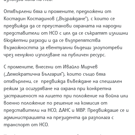
Отхвърлени бяха и промените, предложени от
Костадин Костадинов („Възраждане“), с които се
предвижда да се преустанови охраната на народни
представители от НСО с цел да се съкратят излишни
бюджетни разходи и да се възпрепятства
възможността за евентуални бъдещи злоупотреби
чрез ненужно използване на публичен ресурс.
С промените, внесени от Ивайло Мирчев
(„Демократична България“), които също бяха
отхвърлени, се предвижда въвеждане на специален
режим за осигуряване на охрана при конкретна
застрашеност на лицето при положение на война или
военно положение по решение на комисия от
представители на НСО, ДАНС и МВР. Предвиждаше се и
администрацията на президента да разполага с
транспорт от НСО.