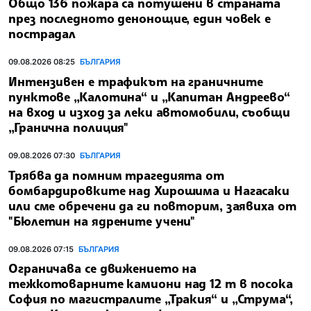
Общо 136 пожара са потушени в страната
през последното денонощие, един човек е
пострадал
09.08.2026 08:25
БЪЛГАРИЯ
Интензивен е трафикът на граничните
пунктове „Калотина“ и „Капитан Андреево“
на вход и изход за леки автомобили, съобщи
„Гранична полиция"
09.08.2026 07:30
БЪЛГАРИЯ
Трябва да помним трагедията от
бомбардировките над Хирошима и Нагасаки
или сме обречени да ги повторим, заявиха от
"Бюлетин на ядрените учени"
09.08.2026 07:15
БЪЛГАРИЯ
Ограничава се движението на
тежкотоварните камиони над 12 т в посока
София по магистралите „Тракия“ и „Струма“,