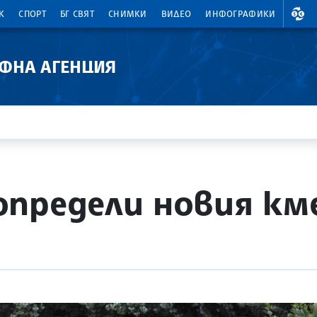
ВАЛ
К
СПОРТ
БГ СВЯТ
СНИМКИ
ВИДЕО
ИНФОГРАФИКИ
АФНА АГЕНЦИЯ
предели новия км