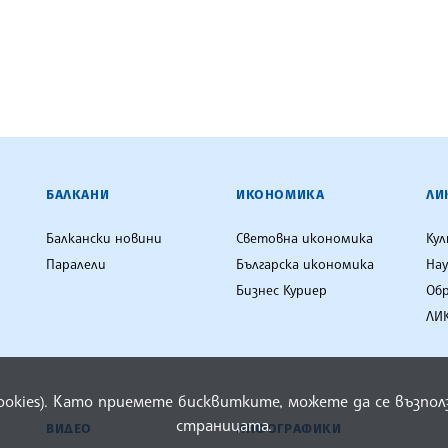
ЕНЦИЯ
БАЛКАНИ
ИКОНОМИКА
ЛИ
Балкански новини
Световна икономика
Ку
Паралели
Българска икономика
Нау
Бизнес Куриер
Об
ЛИК
cookies). Като приемете бисквитките, можете да се възп
страницата.
ВИДЕО
ИНФОГРАФИКИ