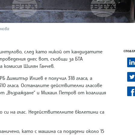
анова
Чинтулово, след като никой от кандидатите
СПОДЕЛ
 проведения днес вот, съобщи за БТА
 комисия Щилян Ганчев.
Б Димитър Илиев е получил 318 гласа, а
310 гласа. Останалите действителни гласове
от „Възраждане“ и Михаил Петров от коалиция
о си на глас. Недействителните бюлетини са
аничено, като с машина са подадени около 15