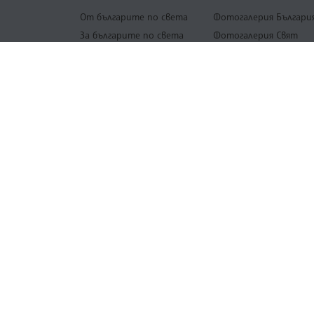
От българите по света
Фотогалерия Българи
За българите по света
Фотогалерия Свят
Фотогалерия ЛИК
Фотогалерия Спорт
ПАМЕТ от фотоархив
на БТА
БЪЛГАРСКА ТЕЛЕГРАФНА АГЕНЦИЯ
© 2022 - 2026, Всички права са запаз
Българска телеграфна агенция
Europe
The Assocoation of the Balkan