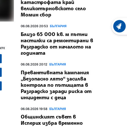
катастрофата край
великотърновското село
Момин сбор
06.08.2026 20:53
БЪЛГАРИЯ
ХРОНО
Близо 65 000 кв. м пътни
настилки са ремонтирани в
Разградско от началото на
ЕТЕ
годината
06.08.2026 20:12
БЪЛГАРИЯ
Превантивната кампания
„Безопасно лято“ засилва
контрола по пътищата в
Разградско заради риска от
инциденти с деца
06.08.2026 19:58
БЪЛГАРИЯ
Общинският съвет в
Исперих избра временно