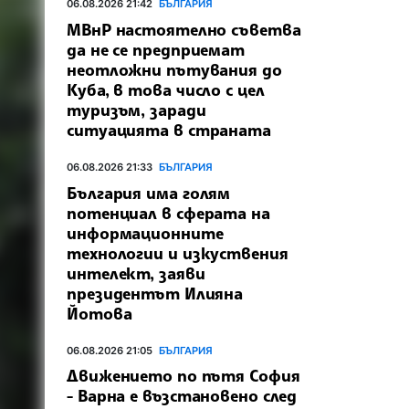
06.08.2026 21:42
БЪЛГАРИЯ
МВнР настоятелно съветва
да не се предприемат
неотложни пътувания до
Куба, в това число с цел
туризъм, заради
ситуацията в страната
06.08.2026 21:33
БЪЛГАРИЯ
България има голям
потенциал в сферата на
информационните
технологии и изкуствения
интелект, заяви
президентът Илияна
Йотова
06.08.2026 21:05
БЪЛГАРИЯ
Движението по пътя София
- Варна е възстановено след