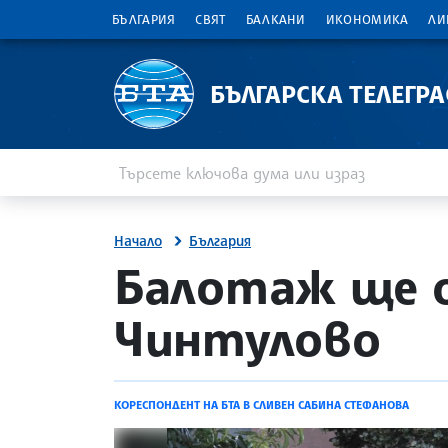
БЪЛГАРИЯ
СВЯТ
БАЛКАНИ
ИКОНОМИКА
ЛИ
БЪЛГАРСКА ТЕЛЕГР
Въведете ключова дума или израз
Търсене
Начало
България
site.bta
Балотаж ще о
Чинтулово
КОРЕСПОНДЕНТ НА БТА В СЛИВЕН САБИНА СТЕФАНОВА