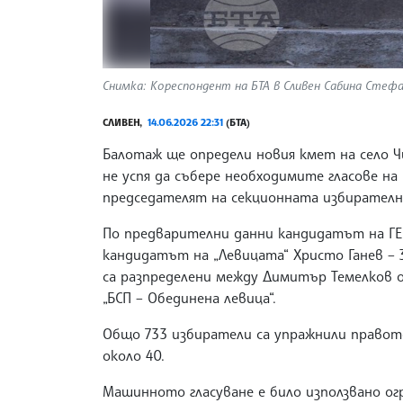
Снимка: Кореспондент на БТА в Сливен Сабина Стеф
СЛИВЕН,
14.06.2026 22:31
(БТА)
Балотаж ще определи новия кмет на село 
не успя да събере необходимите гласове на
председателят на секционната избирателна
По предварителни данни кандидатът на ГЕР
кандидатът на „Левицата“ Христо Ганев – 
са разпределени между Димитър Темелков 
„БСП – Обединена левица“.
Общо 733 избиратели са упражнили правот
около 40.
Машинното гласуване е било използвано огр