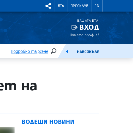
УТНИ КУРСОВЕ
RIGHTMENU.SOCIAL
БТА
ПРЕСКЛУБ
EN
ВАШАТА БТА
ВХОД
Нямате профил?
Подробно търсене
НАВСЯКЪДЕ
ТЪРСЕНЕ
ЕМИСИЯ
ет на
ВОДЕЩИ НОВИНИ