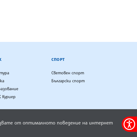
К
СПОРТ
лтура
Световен спорт
ка
Български спорт
разование
 Куриер
олзвате от оптималното поведение на интернет
Меню
за