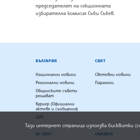
председателят на секционната
избирателна комисия Съби Събев.
БЪЛГАРСКА ТЕЛЕГРАФНА АГ
БЪЛГАРИЯ
СВЯТ
Национални новини
Световни новини
Регионални новини
Паралели
Общинските съвети
решават
Куриер (Официални
актове и съобщения)
ЦИК
Тази интернет страница използва бисквитки (
БГ СВЯТ
СНИМКИ