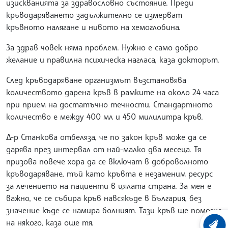
изискванията за здравословно състояние. Преди
кръводаряването задължително се измерват
кръвното налягане и нивото на хемоглобина.
За здрав човек няма проблем. Нужно е само добро
желание и правилна психическа нагласа, каза докторът.
След кръводаряване организмът възстановява
количеството дарена кръв в рамките на около 24 часа
при прием на достатъчно течности. Стандартното
количество е между 400 мл и 450 милилитра кръв.
Д-р Станкова отбеляза, че по закон кръв може да се
дарява през интервал от най-малко два месеца. Тя
призова повече хора да се включат в доброволното
кръводаряване, тъй като кръвта е незаменим ресурс
за лечението на пациенти в цялата страна. За мен е
важно, че се събира кръв навсякъде в България, без
значение къде се намира болният. Тази кръв ще помогне
на някого, каза още тя.
ХРОНО