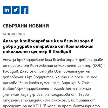
СВЪРЗАНИ НОВИНИ
14.06.2026 10:09
Апел за кръводаряване към всички хора в
добро здраве отправиха от Комплексния
онкологичен център в Пловдив
Апел за кръводаряване към всички хора в добро здраве
отправиха от Комплексния онкологичен център (КОЦ) -
Пловдив. Днес се отбелязва Световният ден на
доброволния кръводарител, който ще премине под
наслова "Една капка хуманност. Дари кръв. Спаси
живот“.Кръводаряването е малък жест с голямо
значение, каза д-р Светла Колдамова от Първо
отделение по медицинска онкология, цитирана от
пресцентъра на КОЦ. "В хода на противотуморното