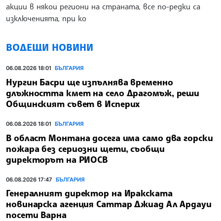
акции в някои региони на страната, все по-редки са
изключенията, при ко
ВОДЕЩИ НОВИНИ
06.08.2026 18:01
БЪЛГАРИЯ
Нургин Басри ще изпълнява временно
длъжността кмет на село Драгомъж, реши
Общинският съвет в Исперих
06.08.2026 18:01
БЪЛГАРИЯ
В област Монтана досега има само два горски
пожара без сериозни щети, съобщи
директорът на РИОСВ
06.08.2026 17:47
БЪЛГАРИЯ
Генералният директор на Иракската
новинарска агенция Саттар Джиад Ал Ардауи
посети Варна