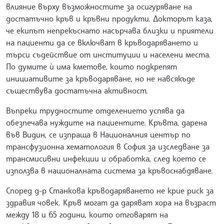
влияние върху възможностите за осигуряване на
достатъчно кръв и кръвни продукти. Докторът каза,
че екипът непрекъснато насърчава близки и приятели
на пациенти да се включват в кръводаряването и
търси съдействие от институции и населени места.
По думите ѝ има кметове, които подкрепят
инициативите за кръводаряване, но не навсякъде
съществува достатъчна активност.
Въпреки трудностите отделението успява да
обезпечава нуждите на пациентите. Кръвта, дарена
във Видин, се изпраща в Националния център по
трансфузионна хематология в София за изследване за
трансмисивни инфекции и обработка, след което се
използва в националната система за кръвоснабдяване.
Според д-р Станкова кръводаряването не крие риск за
здравия човек. Кръв могат да даряват хора на възраст
между 18 и 65 години, които отговарят на