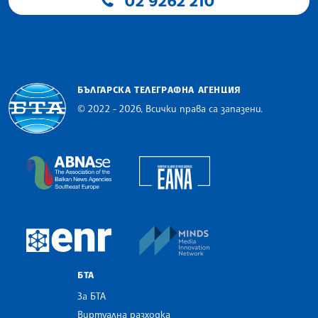
02 9262 210
БЪЛГАРСКА ТЕЛЕГРАФНА АГЕНЦИЯ
© 2022 - 2026, Всички права са запазени.
Българска телеграфна агенция
European Alliance of N
The Assocoation of the Balkan News Agencies S
MINDS Media Innovatio
European Newsroom
БТА
За БТА
Виртуална разходка