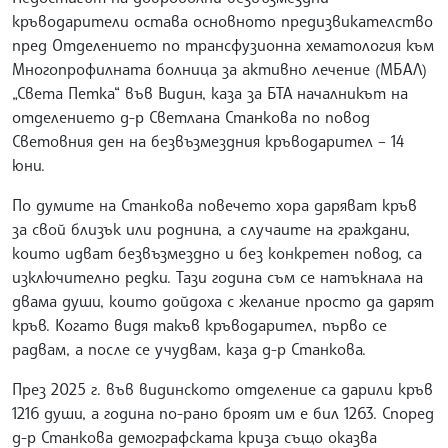
кръводарители остава основното предизвикателство
пред Отделението по трансфузионна хематология към
Многопрофилната болница за активно лечение (МБАЛ)
„Света Петка“ във Видин, каза за БТА началникът на
отделението д-р Светлана Станкова по повод
Световния ден на безвъзмездния кръводарител – 14
юни.
По думите на Станкова повечето хора даряват кръв
за свой близък или роднина, а случаите на граждани,
които идват безвъзмездно и без конкретен повод, са
изключително редки. Тази година съм се натъкнала на
двама души, които дойдоха с желание просто да дарят
кръв. Когато видя такъв кръводарител, първо се
радвам, а после се учудвам, каза д-р Станкова.
През 2025 г. във видинското отделение са дарили кръв
1216 души, а година по-рано броят им е бил 1263. Според
д-р Станкова демографската криза също оказва