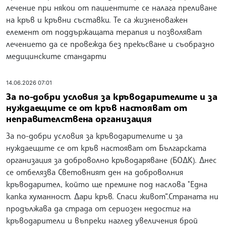
лечение при някои от пациентите се налага преливане
на кръв и кръвни съставки. Те са жизненоважен
елемент от поддържащата терапия и позволяват
лечението да се провежда без прекъсване и съобразно
медицинските стандарти
14.06.2026 07:01
За по-добри условия за кръводарителите и за
нуждаeщите се от кръв настояват от
неправителствена организация
За по-добри условия за кръводарителите и за
нуждаeщите се от кръв настояват от Българската
организация за доброволно кръводаряване (БОДК). Днес
се отбелязва Световният ден на доброволния
кръводарител, който ще премине под наслова "Една
капка хуманност. Дари кръв. Спаси живот“.Страната ни
продължава да страда от сериозен недостиг на
кръводарители и въпреки наглед увеличения брой