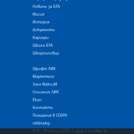
Новини за БТА
Мисия
История
Документи
Кариери
Школа БТА
Шкорпиловци
Шрифт ЛИК
Маркетинг
Зала МаксиМ
Списание ЛИК
Екип
Контакти
Плащания в СЕБРА
old.bta.bg
ВОТ - 19 април 2026 г . ред и условия за