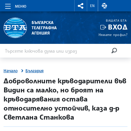
RIGHTMENU.SOCIAL
ВАЛУТНИ КУР
EN
МЕНЮ
ВАШАТА БТА
БЪЛГАРСКА
ВХОД
ТЕЛЕГРАФНА
АГЕНЦИЯ
Нямате профил?
Въведете ключова дума или израз
Търсене
ТЪРСЕН
Начало
България
site.bta
Доброволните кръводарители във
Видин са малко, но броят на
кръводарявания остава
относително устойчив, каза д-р
Светлана Станкова