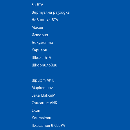
За БТА
Виртуална разходка
Новини за БТА
Мисия
История
Документи
Кариери
Школа БТА
Шкорпиловци
Шрифт ЛИК
Маркетинг
Зала МаксиМ
Списание ЛИК
Екип
Контакти
Плащания в СЕБРА