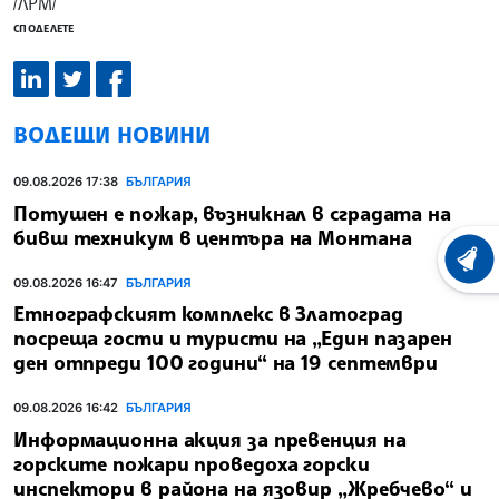
/ЛРМ/
СПОДЕЛЕТЕ
ВОДЕЩИ НОВИНИ
09.08.2026 17:38
БЪЛГАРИЯ
Потушен е пожар, възникнал в сградата на
бивш техникум в центъра на Монтана
ХРОНО
09.08.2026 16:47
БЪЛГАРИЯ
Етнографският комплекс в Златоград
посреща гости и туристи на „Един пазарен
ден отпреди 100 години“ на 19 септември
09.08.2026 16:42
БЪЛГАРИЯ
Информационна акция за превенция на
горските пожари проведоха горски
инспектори в района на язовир „Жребчево“ и