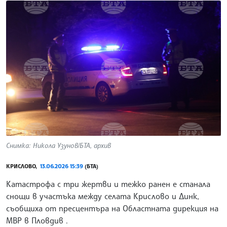
Снимка: Никола Узунов/БТА, архив
КРИСЛОВО,
13.06.2026 15:39
(БТА)
Катастрофа с три жертви и тежко ранен е станала
снощи в участъка между селата Крислово и Динк,
съобщиха от пресцентъра на Областната дирекция на
МВР в Пловдив .