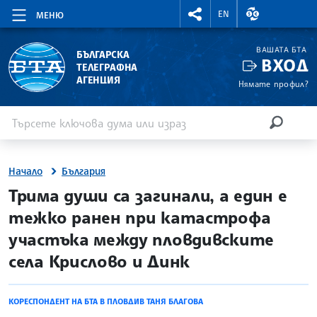
RIGHTMENU.SOCIAL
ВАЛУТНИ КУР
EN
МЕНЮ
ВАШАТА БТА
БЪЛГАРСКА
ВХОД
ТЕЛЕГРАФНА
АГЕНЦИЯ
Нямате профил?
Въведете ключова дума или израз
Търсене
ТЪРСЕН
Начало
България
site.bta
Трима души са загинали, а един е
тежко ранен при катастрофа
участъка между пловдивските
села Крислово и Динк
КОРЕСПОНДЕНТ НА БТА В ПЛОВДИВ ТАНЯ БЛАГОВА