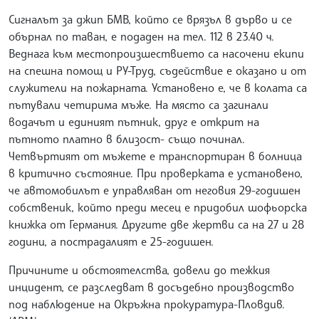
Сигналът за джип БМВ, който се врязъл в дърво и се
обърнал по таван, е подаден на тел. 112 в 23.40 ч.
Веднага към местопроизшествието са насочени екипи
на спешна помощ и РУ-Труд, съдействие е оказано и от
служители на пожарната. Установено е, че в колата са
пътували четирима мъже. На място са загинали
водачът и единият пътник, друг е открит на
пътното платно в близост- също починал.
Четвъртият от мъжете е транспортиран в болница
в критично състояние. При проверката е установено,
че автомобилът е управляван от неговия 29-годишен
собственик, който преди месец е придобил шофьорска
книжка от Германия. Другите две жертви са на 27 и 28
години, а пострадалият е 25-годишен.
Причините и обстоятелства, довели до тежкия
инцидент, се разследват в досъдебно производство
под наблюдение на Окръжна прокуратура-Пловдив.