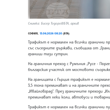
Снимка: Бисер Тодоров/БТА, архив
СОФИЯ,
13.06.2026 08:20
(БТА)
Трафикът е нормален на всички гранични 
със съседните държави, съобщиха от „Гран
граници тази сутрин.
На граничния преход с Румъния „Русе - Гюр
българския участък от мостовото съоръжен
На границата с Гърция трафикът е нормале
3,5 тона преминават и на граничните преход
„Ивайловград“. През граничните преходи „Ил
преминават леки коли, автобуси и товарн
Трафикът е нормален на всички гранични пу