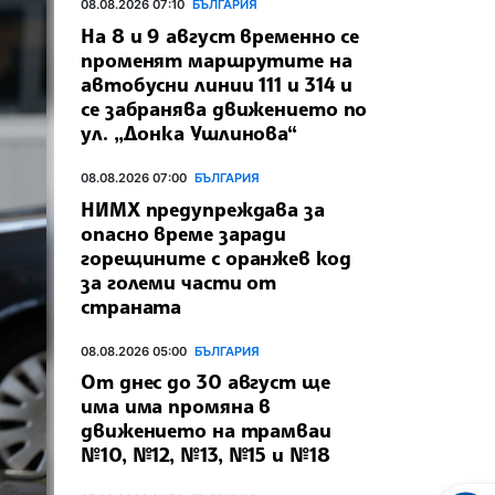
08.08.2026 07:10
БЪЛГАРИЯ
На 8 и 9 август временно се
променят маршрутите на
автобусни линии 111 и 314 и
се забранява движението по
ул. „Донка Ушлинова“
08.08.2026 07:00
БЪЛГАРИЯ
НИМХ предупреждава за
опасно време заради
горещините с оранжев код
за големи части от
страната
08.08.2026 05:00
БЪЛГАРИЯ
От днес до 30 август ще
има има промяна в
движението на трамваи
№10, №12, №13, №15 и №18