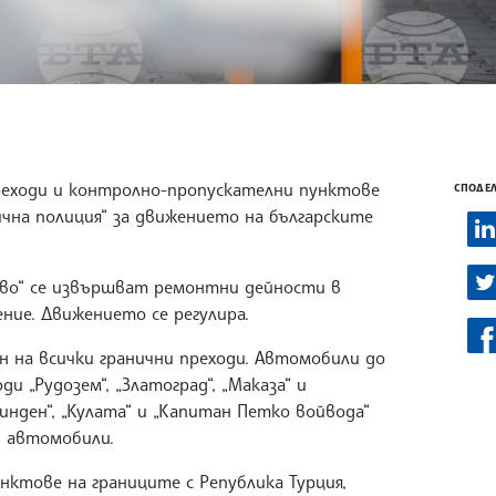
преходи и контролно-пропускателни пунктове
СПОДЕЛ
ична полиция“ за движението на българските
гево“ се извършват ремонтни дейности в
ие. Движението се регулира.
н на всички гранични преходи. Автомобили до
и „Рудозем“, „Златоград“, „Маказа“ и
инден“, „Кулата“ и „Капитан Петко войвода“
и автомобили.
нктове на границите с Република Турция,