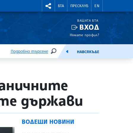
УТНИ КУРСОВЕ
RIGHTMENU.SOCIAL
БТА
ПРЕСКЛУБ
EN
ВАШАТА БТА
ВХОД
Нямате профил?
Подробно търсене
НАВСЯКЪДЕ
ТЪРСЕНЕ
ЕМИСИЯ
раничните
ите държави
ВОДЕЩИ НОВИНИ