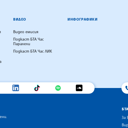
ВИДЕО
ИНФОГРАФИКИ
я
Видео емисия
Подкаст БТА Час
Паралели
Подкаст БТА Час ЛИК
а
БТ
ени.
За 
Вир