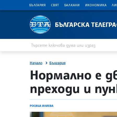
БЪЛГАРИЯ
СВЯТ
БАЛКАНИ
ИКОНОМИКА
ЛИ
БЪЛГАРСКА ТЕЛЕГР
Въведете ключова дума или израз
Търсене
Начало
България
site.bta
Нормално е д
преходи и пу
РОСИЦА ИЛИЕВА