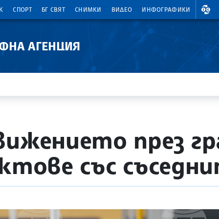
ВАЛ
К
СПОРТ
БГ СВЯТ
СНИМКИ
ВИДЕО
ИНФОГРАФИКИ
АФНА АГЕНЦИЯ
вижението през г
нктове със съседн