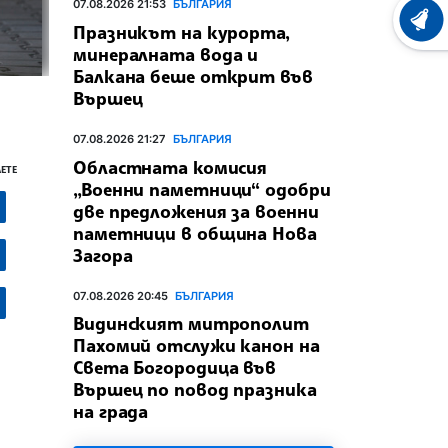
07.08.2026 21:53
БЪЛГАРИЯ
ХРОНО
Празникът на курорта,
минералната вода и
Балкана беше открит във
Вършец
07.08.2026 21:27
БЪЛГАРИЯ
Областната комисия
ЕТЕ
„Военни паметници“ одобри
две предложения за военни
паметници в община Нова
Загора
07.08.2026 20:45
БЪЛГАРИЯ
Видинският митрополит
Пахомий отслужи канон на
Света Богородица във
Вършец по повод празника
на града