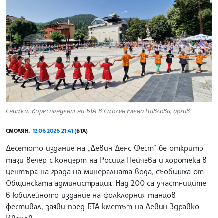
Снимка: Кореспондент на БТА в Смолян Елена Павлова, архив
СМОЛЯН,
12.06.2026 21:41
(БТА)
Десетото издание на „Девин Денс Фест“ бе открито
тази вечер с концерт на Росица Пейчева и хоротека в
центъра на града на минералната вода, съобщиха от
Общинската администрация. Над 200 са участниците
в юбилейното издание на фолклорния танцов
фестивал, заяви пред БТА кметът на Девин Здравко