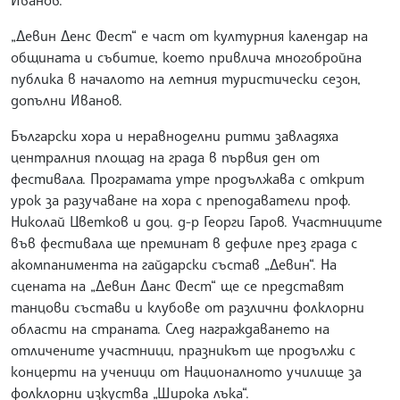
Иванов.
„Девин Денс Фест“ е част от културния календар на
общината и събитие, което привлича многобройна
публика в началото на летния туристически сезон,
допълни Иванов.
Български хора и неравноделни ритми завладяха
централния площад на града в първия ден от
фестивала. Програмата утре продължава с открит
урок за разучаване на хора с преподаватели проф.
Николай Цветков и доц. д-р Георги Гаров. Участниците
във фестивала ще преминат в дефиле през града с
акомпанимента на гайдарски състав „Девин“. На
сцената на „Девин Данс Фест“ ще се представят
танцови състави и клубове от различни фолклорни
области на страната. След награждаването на
отличените участници, празникът ще продължи с
концерти на ученици от Националното училище за
фолклорни изкуства „Широка лъка“.