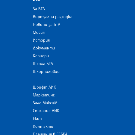
За БТА
Виртуална разходка
Новини за БТА
Мисия
История
Документи
Кариери
Школа БТА
Шкорпиловци
Шрифт ЛИК
Маркетинг
Зала МаксиМ
Списание ЛИК
Екип
Контакти
Плащания в СЕБРА