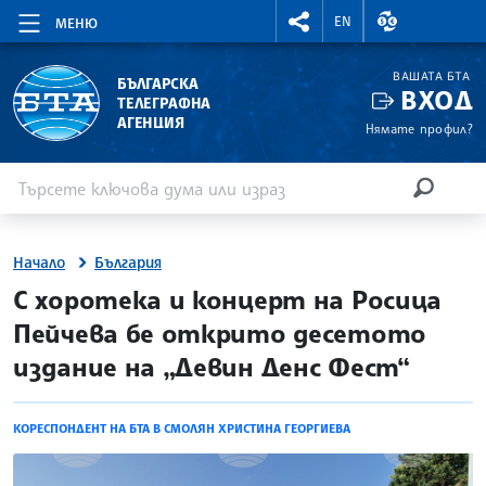
RIGHTMENU.SOCIAL
ВАЛУТНИ КУР
EN
МЕНЮ
ВАШАТА БТА
БЪЛГАРСКА
ВХОД
ТЕЛЕГРАФНА
АГЕНЦИЯ
Нямате профил?
Въведете ключова дума или израз
Търсене
ТЪРСЕН
Начало
България
site.bta
С хоротека и концерт на Росица
Пейчева бе открито десетото
издание на „Девин Денс Фест“
КОРЕСПОНДЕНТ НА БТА В СМОЛЯН ХРИСТИНА ГЕОРГИЕВА