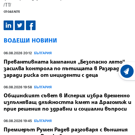
/ТТ/
СПОДЕЛЕТЕ
ВОДЕЩИ НОВИНИ
06.08.2026 20:12
БЪЛГАРИЯ
Превантивната кампания „Безопасно лято“
засилва контрола по пътищата в Разградско
ХРОНО
заради риска от инциденти с деца
06.08.2026 19:58
БЪЛГАРИЯ
Общинският съвет в Исперих избра временно
изпълняващ длъжността кмет на Драгомъж и
прие решения по здравни и социални въпроси
06.08.2026 19:45
БЪЛГАРИЯ
Премиерът Румен Радев разговаря с външния