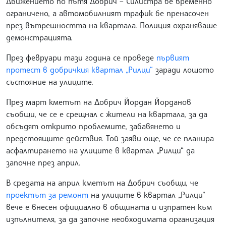
Движението по пътя Добрич – Силистра бе временно
ограничено, а автомобилният трафик бе пренасочен
през вътрешността на квартала. Полиция охраняваше
демонстрацията.
През февруари тази година се проведе
първият
протест в добричкия квартал „Рилци“
заради лошото
състояние на улиците.
През март кметът на Добрич Йордан Йорданов
съобщи, че се е срещнал с жители на квартала, за да
обсъдят открито проблемите, забавянето и
предстоящите действия. Той заяви още, че се планира
асфалтирането на улиците в квартал „Рилци“ да
започне през април.
В средата на април кметът на Добрич съобщи, че
проектът за ремонт
на улиците в квартал „Рилци“
вече е внесен официално в общината и изпратен към
изпълнителя, за да започне необходимата организация