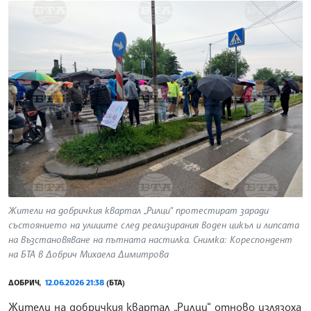
Жители на добричкия квартал „Рилци“ протестират заради
състоянието на улиците след реализирания воден цикъл и липсата
на възстановяване на пътната настилка. Снимка: Кореспондент
на БТА в Добрич Михаела Димитрова
ДОБРИЧ,
12.06.2026 21:38
(БТА)
Жители на добричкия квартал „Рилци“ отново излязоха