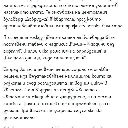
на протест заради лошото състояние на улиците в
населеното място. Те се събраха на централния
булевард „Добруджа“ в квартала, през който
преминава автомобилният трафик в посока Силистра.
По средата между двете платна на булеварда бяха
поставени табели с надписи: „Рилци – 4 години без
асфалт!“, „Рилци иска решения, не оправдания“ и
„Плащаме данъци, къде са пътищата?“.
Според жителите вече четири години се очаква
решение за възстановяване на улиците, които са
разкопани след реализацията на водния цикъл в
квартала. Те твърдят, че придвижването с
автомобили ежедневно е затруднено, а на места
липсва асфалт и настилките продължават да се
рушат. При валежи ситуацията се усложнява
допълнително.