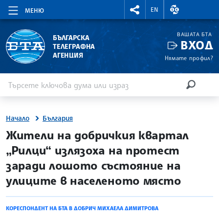
RIGHTMENU.SOCIAL
ВАЛУТНИ КУР
EN
МЕНЮ
ВАШАТА БТА
БЪЛГАРСКА
ВХОД
ТЕЛЕГРАФНА
АГЕНЦИЯ
Нямате профил?
Въведете ключова дума или израз
Търсене
ТЪРСЕН
Начало
България
site.bta
Жители на добричкия квартал
„Рилци“ излязоха на протест
заради лошото състояние на
улиците в населеното място
КОРЕСПОНДЕНТ НА БТА В ДОБРИЧ МИХАЕЛА ДИМИТРОВА