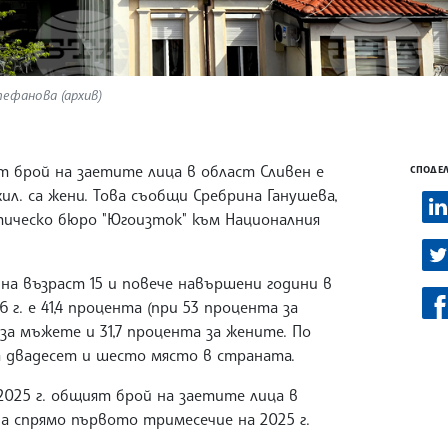
тефанова (архив)
т брой на заетите лица в област Сливен е
СПОДЕЛ
6 хил. са жени. Това съобщи Сребрина Ганушева,
ическо бюро "Югоизток" към Националния
а възраст 15 и повече навършени години в
г. е 41,4 процента (при 53 процента за
за мъжете и 31,7 процента за жените. По
а двадесет и шесто място в страната.
025 г. общият брой на заетите лица в
 а спрямо първото тримесечие на 2025 г.