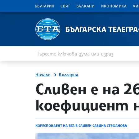
БЪЛГАРИЯ
СВЯТ
БАЛКАНИ
ИКОНОМИКА
ЛИ
БЪЛГАРСКА ТЕЛЕГР
Въведете ключова дума или израз
Търсене
Начало
България
site.bta
Сливен е на 
коефициент 
КОРЕСПОНДЕНТ НА БТА В СЛИВЕН САБИНА СТЕФАНОВА