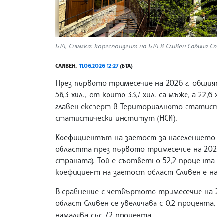
БТА, Снимка: кореспондент на БТА в Сливен Сабина С
СЛИВЕН,
11.06.2026 12:27
(БТА)
През първото тримесечие на 2026 г. общия
56,3 хил., от които 33,7 хил. са мъже, а 22,
главен експерт в Териториалното статист
статистически институт (НСИ).
Коефициентът на заетост за населението н
областта през първото тримесечие на 2026 
страната). Той е съответно 52,2 процента 
коефициент на заетост област Сливен е н
В сравнение с четвъртото тримесечие на 2
област Сливен се увеличава с 0,2 процента,
намалява със 7,2 процента.