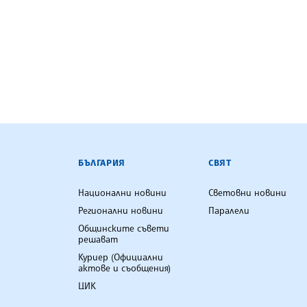
БЪЛГАРСКА ТЕЛЕГРАФНА АГ
БЪЛГАРИЯ
СВЯТ
Национални новини
Световни новини
Регионални новини
Паралели
Общинските съвети
решават
Куриер (Официални
актове и съобщения)
ЦИК