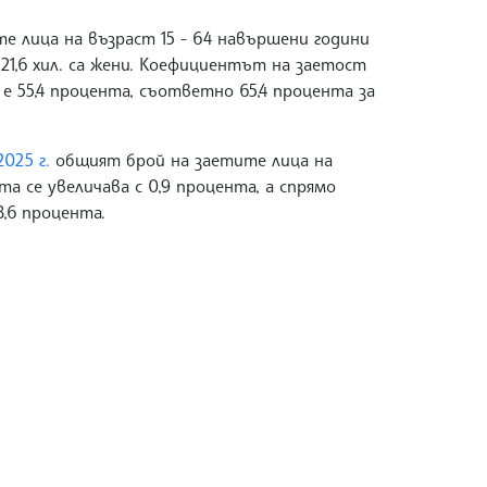
е лица на възраст 15 - 64 навършени години
 а 21,6 хил. са жени. Коефициентът на заетост
е 55,4 процента, съответно 65,4 процента за
025 г.
общият брой на заетите лица на
а се увеличава с 0,9 процента, а спрямо
8,6 процента.