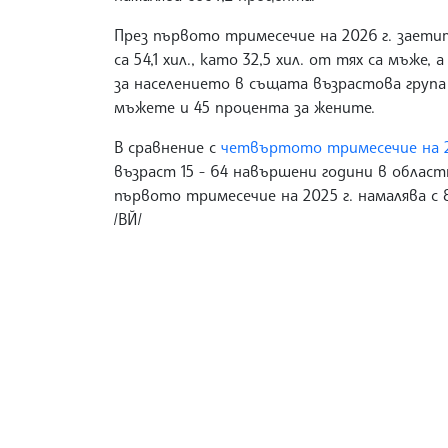
През първото тримесечие на 2026 г. заетит
са 54,1 хил., като 32,5 хил. от тях са мъже,
за населението в същата възрастова група 
мъжете и 45 процента за жените.
В сравнение с
четвъртото тримесечие на 2
възраст 15 - 64 навършени години в областт
първото тримесечие на 2025 г. намалява с 
/ВЙ/