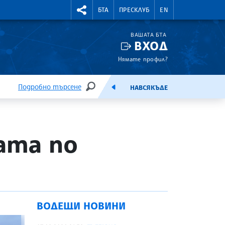
УТНИ КУРСОВЕ
RIGHTMENU.SOCIAL
БТА
ПРЕСКЛУБ
EN
ВАШАТА БТА
ВХОД
Нямате профил?
Подробно търсене
НАВСЯКЪДЕ
ТЪРСЕНЕ
ЕМИСИЯ
ата по
ВОДЕЩИ НОВИНИ