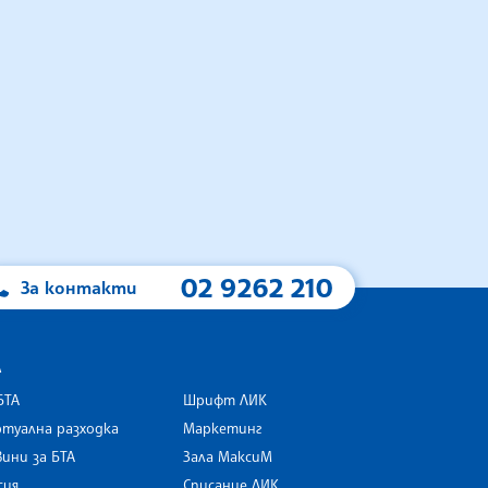
02 9262 210
За контакти
А
БТА
Шрифт ЛИК
туална разходка
Маркетинг
ини за БТА
Зала МаксиМ
rk
сия
Списание ЛИК