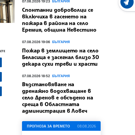
07.08.2026 19:23
БЪЛГАРИЯ
ХРОНО
Спонтанни доброволци се
включиха в гасенето на
пожара в района на село
Еремия, община Невестино
07.08.2026 19:06
БЪЛГАРИЯ
Пожар в землището на село
ЕТЕ
Беласица е засегнал близо 30
декара сухи треви и храсти
07.08.2026 18:52
БЪЛГАРИЯ
Възстановяване на
дренажно водохващане в
село Дренов е обсъдено на
среща в Областната
администрация в Ловеч
ПРОГНОЗА ЗА ВРЕМЕТО
08.08.2026