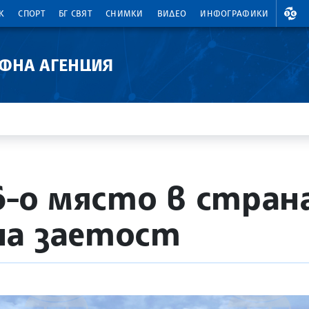
ВАЛ
К
СПОРТ
БГ СВЯТ
СНИМКИ
ВИДЕО
ИНФОГРАФИКИ
АФНА АГЕНЦИЯ
26-о място в стран
на заетост