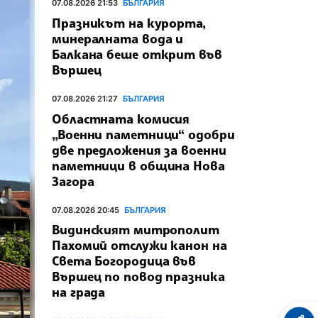
07.08.2026 21:53
БЪЛГАРИЯ
Празникът на курорта,
минералната вода и
Балкана беше открит във
Вършец
07.08.2026 21:27
БЪЛГАРИЯ
Областната комисия
„Военни паметници“ одобри
две предложения за военни
паметници в община Нова
Загора
07.08.2026 20:45
БЪЛГАРИЯ
Видинският митрополит
Пахомий отслужи канон на
Света Богородица във
Вършец по повод празника
на града