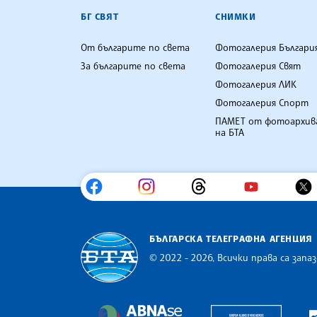
БГ СВЯТ
СНИМКИ
От българите по света
Фотогалерия Българи
За българите по света
Фотогалерия Свят
Фотогалерия ЛИК
Фотогалерия Спорт
ПАМЕТ от фотоархив
на БТА
БЪЛГАРСКА ТЕЛЕГРАФНА АГЕНЦИЯ
© 2022 - 2026, Всички права са запаз
Българска телеграфна агенция
Europe
The Assocoation of the Balkan