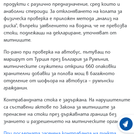
продукти с различно предназначение, сред които и
анаболни стероиди. За отклоняването на колата за
физическа проверка е приложен метода „анализ на
риска“, въпреки заявлението на водача, че не превозва
стоки, подлежащи на деклариране, уточняват от
митниците.
По-рано при проверка на автобус, пътуващ по
маршрут от Турция през България за Румъния,
митническите служители открили 660 опаковки
хранителни добавки за полова мощ в багажното
отделение от шофьора на автобуса – румънски
гражданин.
Контрабандната стока е задържана. На нарушителите
са съставени актове по Закона за митниците за
пренасяне на стоки през държавната граница без
знанието и разрешението на митническите органи.
ХРОНО
При последната засечена контрабанда на пункта