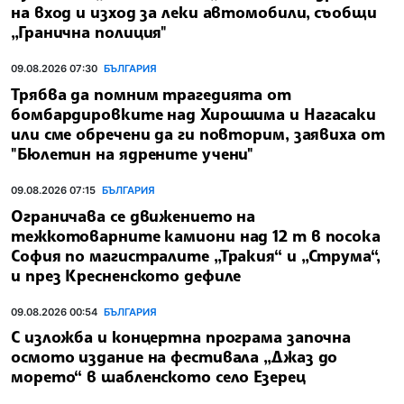
на вход и изход за леки автомобили, съобщи
„Гранична полиция"
09.08.2026 07:30
БЪЛГАРИЯ
Трябва да помним трагедията от
бомбардировките над Хирошима и Нагасаки
или сме обречени да ги повторим, заявиха от
"Бюлетин на ядрените учени"
09.08.2026 07:15
БЪЛГАРИЯ
Ограничава се движението на
тежкотоварните камиони над 12 т в посока
София по магистралите „Тракия“ и „Струма“,
и през Кресненското дефиле
09.08.2026 00:54
БЪЛГАРИЯ
С изложба и концертна програма започна
осмото издание на фестивала „Джаз до
морето“ в шабленското село Езерец