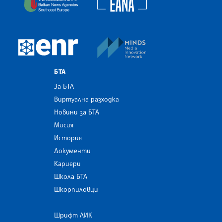
MINDS Media Innovatio
European Newsroom
БТА
За БТА
Виртуална разходка
Новини за БТА
Мисия
История
Документи
Кариери
Школа БТА
Шкорпиловци
Шрифт ЛИК