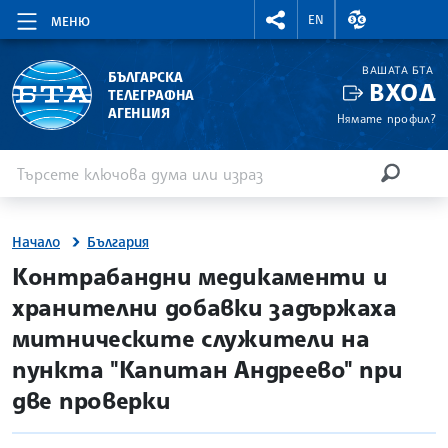
RIGHTMENU.SOCIAL
ВАЛУТНИ КУР
EN
МЕНЮ
ВАШАТА БТА
БЪЛГАРСКА
ВХОД
ТЕЛЕГРАФНА
АГЕНЦИЯ
Нямате профил?
Въведете ключова дума или израз
Търсене
ТЪРСЕН
Начало
България
site.bta
Контрабандни медикаменти и
хранителни добавки задържаха
митническите служители на
пункта "Капитан Андреево" при
две проверки