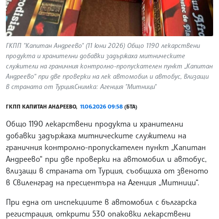
ГКПП "Капитан Андреево" (11 юни 2026) Общо 1190 лекарствени
продукта и хранителни добавки задържаха митническите
служители на граничния контролно-пропускателен пункт „Капитан
Андреево“ при две проверки на лек автомобил и автобус, влизащи
в страната от Турция.Снимка: Агенция "Митници"
ГКПП КАПИТАН АНДРЕЕВО,
11.06.2026 09:58
(БТА)
Общо 1190 лекарствени продукта и хранителни
добавки задържаха митническите служители на
граничния контролно-пропускателен пункт „Капитан
Андреево“ при две проверки на автомобил и автобус,
влизащи в страната от Турция, съобщиха от звеното
в Свиленград на пресцентъра на Агенция „Митници“.
При една от инспекциите в автомобил с българска
регистрация, открити 530 опаковки лекарствени