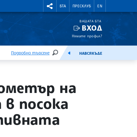
УТНИ КУРСОВЕ
RIGHTMENU.SOCIAL
БТА
ПРЕСКЛУБ
EN
ВАШАТА БТА
ВХОД
Нямате профил?
Подробно търсене
НАВСЯКЪДЕ
ТЪРСЕНЕ
ЕМИСИЯ
ометър на
 в посока
ктивната