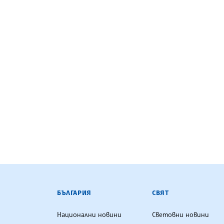
БЪЛГАРСКА ТЕЛЕГРАФНА АГ
БЪЛГАРИЯ
СВЯТ
Национални новини
Световни новини