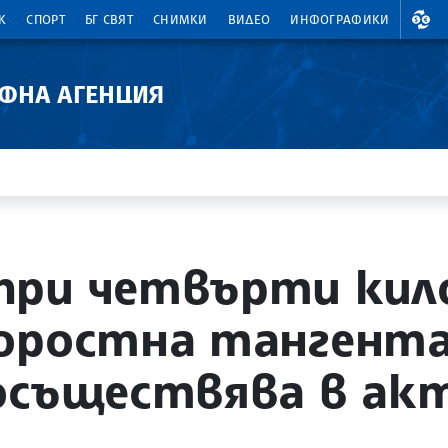
ВАЛ
К
СПОРТ
БГ СВЯТ
СНИМКИ
ВИДЕО
ИНФОГРАФИКИ
АФНА АГЕНЦИЯ
при четвърти кил
оростна тангента
 осъществява в а