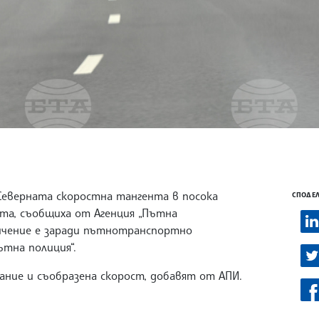
еверната скоростна тангента в посока
СПОДЕЛ
та, съобщиха от Агенция „Пътна
ичение е заради пътнотранспортно
ътна полиция“.
ние и съобразена скорост, добавят от АПИ.