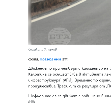
Снимка: БТА, архив
СОФИЯ,
11.06.2026 09:18
(БТА)
Движението при четвърти километър на С
Калотина се осъществява в активната лен
инфраструктура“ (АПИ). Временното огран
произшествие. Трафикът се регулира от „П
Шофьорите да се движат с повишено внима
/НН/