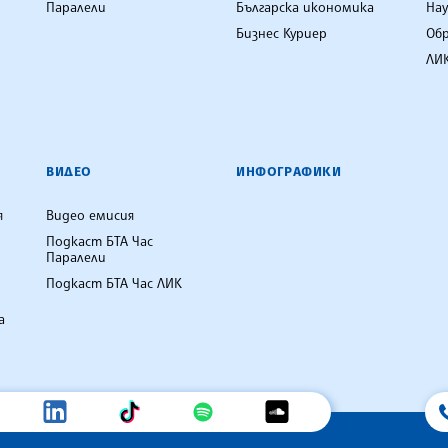
Паралели
Българска икономика
Нау
Бизнес Куриер
Об
ЛИК
ВИДЕО
ИНФОГРАФИКИ
я
Видео емисия
Подкаст БТА Час
Паралели
Подкаст БТА Час ЛИК
а