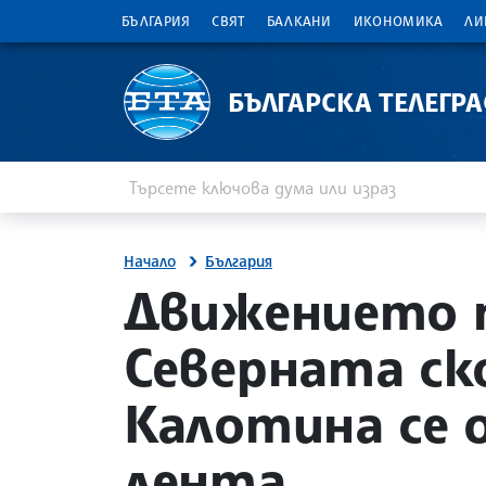
БЪЛГАРИЯ
СВЯТ
БАЛКАНИ
ИКОНОМИКА
ЛИ
БЪЛГАРСКА ТЕЛЕГР
Въведете ключова дума или израз
Търсене
Начало
България
site.bta
Движението 
Северната ск
Калотина се
лента