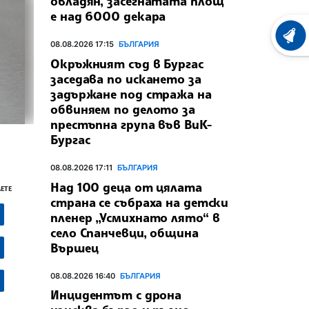
овладян, засегнатата площ
е над 6000 декара
ХРОНО
08.08.2026 17:15
БЪЛГАРИЯ
Окръжният съд в Бургас
заседава по искането за
задържане под стража на
обвиняем по делото за
престъпна група във ВиК-
Бургас
08.08.2026 17:11
БЪЛГАРИЯ
Над 100 деца от цялата
ЕТЕ
страна се събраха на детски
пленер „Усмихнато лято“ в
село Спанчевци, община
Вършец
08.08.2026 16:40
БЪЛГАРИЯ
Инцидентът с дрона