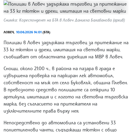
Снимка: Кореспондент на БТА в Ловеч Даниела Балабанова (архив)
ЛОВЕЧ,
10.06.2026 14:01
(БТА)
Полицаи в Ловеч задържаха търговец за притежание на
33 кг тютюн и дрехи, имитация на световни марки,
съобщават от областната дирекция на МВР в Ловеч.
Снощи, около 21:00 ч., в района на пазара в града е
извършена проверка на паркиран лек автомобил,
собственост на мъж от село Буковлък, община Плевен.
В превозното средство полицаите са открили 10
артикула, имитация и с логото на световна търговска
марка, без съгласието на притежателя на
изключителните права върху нея.
Непосредствено до автомобила са установени 33
полиетиленови чанти, съдържащи тютюн с общо