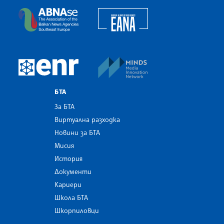
European Alliance of N
The Assocoation of the Balkan News Agencies S
MINDS Media Innovatio
European Newsroom
БТА
За БТА
Виртуална разходка
Новини за БТА
Мисия
История
Документи
Кариери
Школа БТА
Шкорпиловци