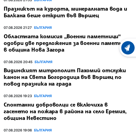
07.08.2026 21:53
БЪЛГАРИЯ
Празникът на курорта, минералната вода и
Балкана беше открит във Вършец
07.08.2026 21:27
БЪЛГАРИЯ
Областната комисия „Военни паметници“
одобри две предложения за военни паметници
в община Нова Загора
ХРОНО
07.08.2026 20:45
БЪЛГАРИЯ
Видинският митрополит Пахомий отслужи
канон на Света Богородица във Вършец по
повод празника на града
07.08.2026 19:23
БЪЛГАРИЯ
Спонтанни доброволци се включиха в
гасенето на пожара в района на село Еремия,
община Невестино
07.08.2026 19:06
БЪЛГАРИЯ