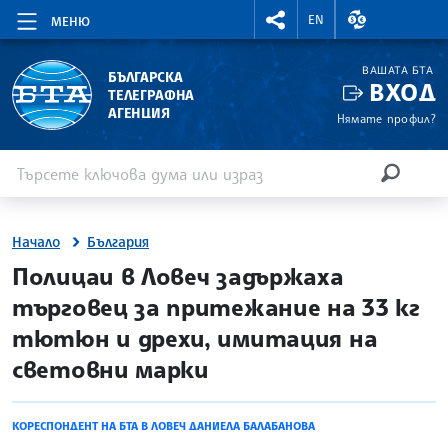
RIGHTMENU.SOCIAL
ВАЛУТНИ КУР
EN
МЕНЮ
ВАШАТА БТА
БЪЛГАРСКА
ВХОД
ТЕЛЕГРАФНА
АГЕНЦИЯ
Нямате профил?
Въведете ключова дума или израз
Търсене
ТЪРСЕН
Начало
България
site.bta
Полицаи в Ловеч задържаха
търговец за притежание на 33 кг
тютюн и дрехи, имитация на
световни марки
КОРЕСПОНДЕНТ НА БТА В ЛОВЕЧ ДАНИЕЛА БАЛАБАНОВА