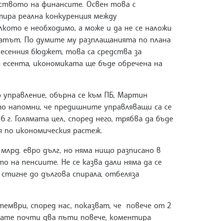
ството на финансите. Освен това с
нтира реална конкуренция между
ото е необходимо, а може и да не се наложи
татът. По думите му разплащанията по плана
 есенния бюджет, това са средства за
а есента, икономиката ще бъде обречена на
 управление, обърна се към ПБ, Мартин
о напомни, че предишните управляващи са се
6 г. Голямата цел, според него, трябва да бъде
ря по икономическия растеж.
млрд. евро дълг, но няма нищо разписано в
 на пенсиите. Не се казва дали няма да се
стигне до дългова спирала, отбеляза
мври, според нас, показват, че повече от 2
скате почти два пъти повече, коментира