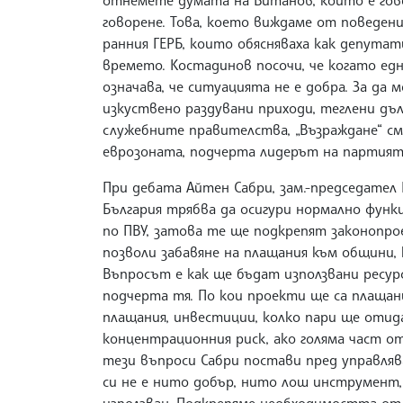
отнемете думата на Витанов, който е гов
говорене. Това, което виждаме от поведени
ранния ГЕРБ, които обясняваха как депутат
времето. Костадинов посочи, че когато едн
означава, че ситуацията не е добра. За да 
изкуствено раздувани приходи, теглени дъл
служебните правителства, „Възраждане“ см
еврозоната, подчерта лидерът на партият
При дебата Айтен Сабри, зам.-председател 
България трябва да осигури нормално функ
по ПВУ, затова те ще подкрепят законопро
позволи забавяне на плащания към общини, 
Въпросът е как ще бъдат използвани ресур
подчерта тя. По кои проекти ще са плаща
плащания, инвестиции, колко пари ще отид
концентрационния риск, ако голяма част о
тези въпроси Сабри постави пред управляв
си не е нито добър, нито лош инструмент,