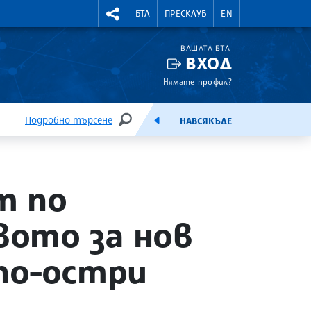
УТНИ КУРСОВЕ
RIGHTMENU.SOCIAL
БТА
ПРЕСКЛУБ
EN
ВАШАТА БТА
ВХОД
Нямате профил?
Подробно търсене
НАВСЯКЪДЕ
ТЪРСЕНЕ
ЕМИСИЯ
т по
ото за нов
 по-остри