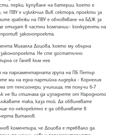
ти, перки, купуване на батерии, което е
и, че ПВУ е изключил ВиК сектора, проекти за
мите грабежи на ПВУ е обновяване на БДЖ за
 ще отидат в частни компании– конкуренти на
 против законопроекта.
амента Михаела Доцова, която му обърна
 законопроекта. Не сте достатъчно
ърна се Ганев към нея.
я на парламентарната група на ПБ Петър
яте ми на една партийна лидерка - Корнелия
ма от пенсионери, училища, тя получи 6-7
пък не ви стигнаха да изпаднете от Народното
дължавате така, каза той. Да обвинявате
още по-некоректно е да обвинявате в
дчерта Витанов.
нов коментира, че Доцова е трябвало да