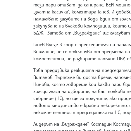
тези пари отиват за саниране, ВЕИ мощнос
„златна касичка“, коментира Ганев. И добав
намаляване загубите на вода. Един от голе
закупуване на влакови композиции, които
БДЖ. Затова от „Възраждане“ ще гласуват
Ганев влезе в спор с председателя на парл
внимание, че се отклонява от предмета на
компетентна, не разбирате напълно ПВУ, об
Това предизвика реакцията на председател
Витанов. Търпяхме ви доста време, напомн
Нинова, която говореше кой какви пари взи
хиляди гласа на изборите, на вас толкова 
събрание (НС), но ще ги получите, ако про
новото мнозинство е крайно некоректно, 
некомпетентност председателя на НС, по
Лидерът на „Възраждане“ Костадин Костади