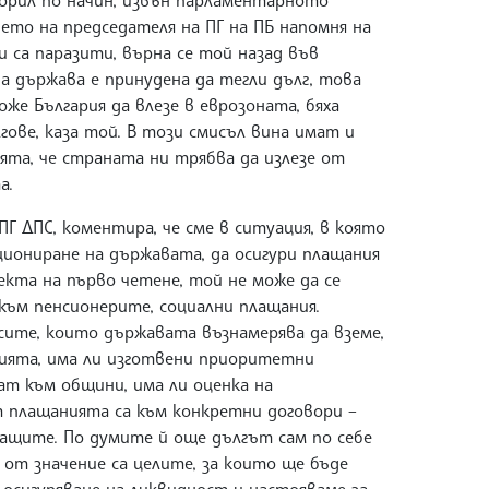
орил по начин, извън парламентарното
ето на председателя на ПГ на ПБ напомня на
и са паразити, върна се той назад във
а държава е принудена да тегли дълг, това
може България да влезе в еврозоната, бяха
гове, каза той. В този смисъл вина имат и
ята, че страната ни трябва да излезе от
а.
ПГ ДПС, коментира, че сме в ситуация, в която
циониране на държавата, да осигури плащания
екта на първо четене, той не може да се
към пенсионерите, социални плащания.
сите, които държавата възнамерява да вземе,
нията, има ли изготвени приоритетни
ат към общини, има ли оценка на
т плащанията са към конкретни договори –
ащите. По думите й още дългът сам по себе
 от значение са целите, за които ще бъде