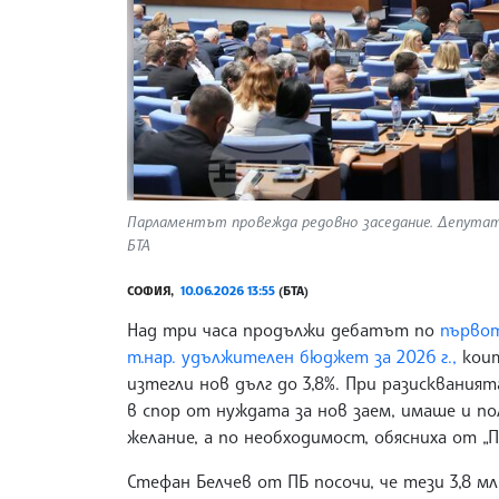
Парламентът провежда редовно заседание. Депутати
БТА
СОФИЯ,
10.06.2026 13:55
(БТА)
Над три часа продължи дебатът по
първот
т.нар. удължителен бюджет за 2026 г.,
кои
изтегли нов дълг до 3,8%. При разисквания
в спор от нуждата за нов заем, имаше и по
желание, а по необходимост, обясниха от „П
Стефан Белчев от ПБ посочи, че тези 3,8 мл