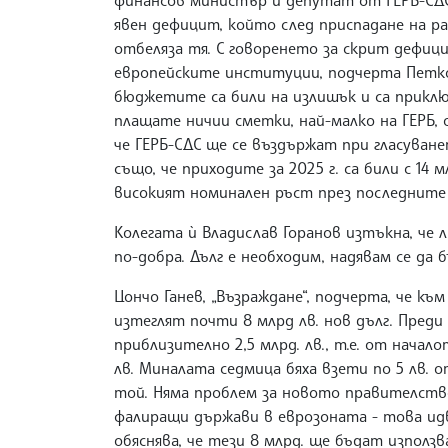
финансов министър и депутат от ГЕРБ-СДС
явен дефицит, който след приспадане на раз
отбеляза тя. С говоренето за скрит дефиц
европейските институции, подчерта Петков
бюджетите са били на излишък и са приклю
плащате ничии сметки, най-малко на ГЕРБ, 
че ГЕРБ-СДС ще се въздържат при гласуван
също, че приходите за 2025 г. са били с 14 м
високият номинален ръст през последните 
Колегата ѝ Владислав Горанов изтъкна, че
по-добра. Дълг е необходим, надявам се да
Цончо Ганев, „Възраждане“, подчерта, че к
изтеглят почти 8 млрд лв. нов дълг. Пред
приблизително 2,5 млрд. лв., т.е. от начал
лв. Миналата седмица бяха взети по 5 лв. 
той. Няма проблем за новото правителство
фалиращи държави в еврозоната - това идв
обяснява, че тези 8 млрд. ще бъдат използв