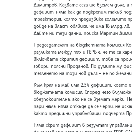
Димитров. Казвате сега ще вземем дълг, а
дефицит, няма как да подкрепим такъв по
траектория, която предизвика големите п
дойде на власт, обявиха, че има 18 млрд. лв. 
Дайте ни тези данни, поиска Мартин Дими
Председателят на бюджетната комисия Кон
разликата между тях и ГЕРБ е, че те са хар
включвате скрития дефицит, това са проц
говори, поясни Проданов. По думите му фис
тегленето на този нов дълг – не по желани
Към края на май има 2,5% дефицит, което 
бюджетната комисия. Според него възмож
обезпокоителна, ако не се вземат мерки. 
пари няма, няма откъде да се черпи, не иск
както предишни управляващи, подчерта Пр
Няма скрит дефицит в резултат управлени