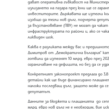
дават оперативна гъвкавост на Министер
излизането на пазара през юни ще се гара
инвеститорите. Държавата ще изтегли колк
изобщо да тегли нов дълг, подчерта депу
за възстановяване (ПВУ) не могат да чакат
инфраструктурата по райони и, ако се чак
ликвиден шок.
Каква е разликата между вас и предишното
Димитров от „Демократична България“ кат
готвили да изтеглят 10 млрд. евро през 202
ограничаване на дефицита, но без да се уд
Конкретният законопроект предлага до 3,8 
детайли как ще бъде финансирано плащането
наложи последващ дълг, защото може да се 
депутатът.
Данните за бюджета и плащанията до септе
млрд. евро нов дълг не е необходим, вие и