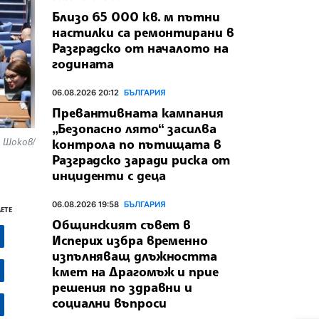
Близо 65 000 кв. м пътни
настилки са ремонтирани в
Разградско от началото на
годината
06.08.2026 20:12
БЪЛГАРИЯ
Превантивната кампания
„Безопасно лято“ засилва
р Шоков/
контрола по пътищата в
Разградско заради риска от
инциденти с деца
06.08.2026 19:58
БЪЛГАРИЯ
ЕТЕ
Общинският съвет в
Исперих избра временно
изпълняващ длъжността
кмет на Драгомъж и прие
решения по здравни и
социални въпроси