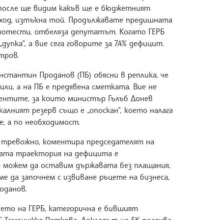
 после ще видим какъв ще е бюджетният
дход, изтъкна той. Продължавате предишната
ротести, отбеляза депутатът. Когато ГЕРБ
„дупка“, а вие сега говорите за 7,4% дефицит.
тров.
стантин Проданов (ПБ) обясни в реплика, че
чили, а на ПБ е предявена сметката. Вие не
ентите, за които министър Гълъб Донев
калният резерв също е „опоскан“, което налага
е, а по необходимост.
е тревожно, коментира председателят на
ната траектория на дефицита е
Не можем да оставим държавата без плащания,
аме да започнем с извиване ръцете на бизнеса,
оданов.
ето на ГЕРБ, категорична е бившият