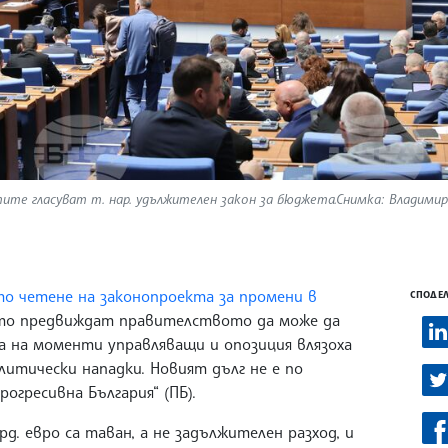
те гласуват т. нар. удължителен закон за бюджета.Снимка: Владими
о четене на законопроекта за промени в
СПОДЕЛ
то предвиждат правителството да може да
та на моменти управляващи и опозиция влязоха
литически нападки. Новият дълг не е по
рогресивна България“ (ПБ).
рд. евро са таван, а не задължителен разход, и