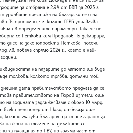
 Теменужка Петкова. Докладът на ЕК посочва
ходите за отбрана е 2,9% от БВП за 2025 г.,
ит уронвате престижа на българските и на
а. Тя припомни, че когато ГЕРБ управлява,
чвали в определените параметри. Така че не
обърна се Петкова към Проданов. Тя декларира,
ето днес на законопроекта. Петкова посочи
лрд. лв. повече спрямо 2024 г., което е най-
години.
 ликвидността на пазарите до лятото ще бъде
 бъде толкова, колкото трябва, допълни той.
ъм днешна дата правителството предлага да се
и това правителството на Гюров изтегли още
ото на годината задлъжняваме с около 10 млрд.
от всеки пенсионер от 1 юли, отбеляза още
, когато гласува България да стане гарант за
а на фона на теглене на дълг като се
ани за плащания по ПВУ, но голяма част от