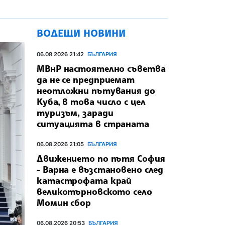
ВОДЕЩИ НОВИНИ
06.08.2026 21:42
БЪЛГАРИЯ
МВнР настоятелно съветва
да не се предприемат
неотложни пътувания до
Куба, в това число с цел
туризъм, заради
ситуацията в страната
06.08.2026 21:05
БЪЛГАРИЯ
Движението по пътя София
- Варна е възстановено след
катастрофата край
великотърновското село
Момин сбор
06.08.2026 20:53
БЪЛГАРИЯ