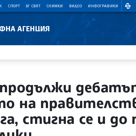
ВАЛ
К
СПОРТ
БГ СВЯТ
СНИМКИ
ВИДЕО
ИНФОГРАФИКИ
АФНА АГЕНЦИЯ
 продължи дебатъ
то на правителств
га, стигна се и до
плики