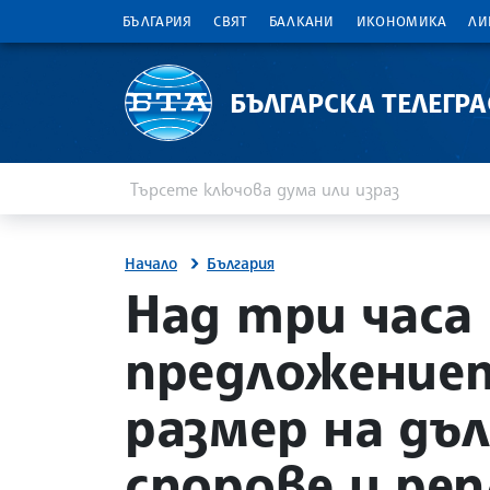
БЪЛГАРИЯ
СВЯТ
БАЛКАНИ
ИКОНОМИКА
ЛИ
БЪЛГАРСКА ТЕЛЕГР
Въведете ключова дума или израз
Търсене
Начало
България
site.bta
Над три часа
предложение
размер на дъл
спорове и ре