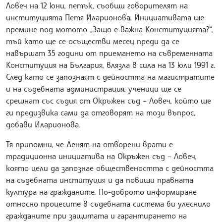
Ловеч на 12 юни, петък, съобщи говорителят на
институцията Петя Иларионова. Инициативата ще
премине под мотото „Защо е важна Конституцията?“,
тъй като ще се осъществи месец преди да се
навършат 35 години от приемането на съвременната
Конституция на България, влязла в сила на 13 юли 1991 г.
След като се запознаят с дейността на магистратите
и на съдебната администрация, ученици ще се
срещнат със съдия от Окръжен съд – Ловеч, който ще
ги предизвика сами да отговорят на този въпрос,
добави Иларионова.
Тя припомни, че Денят на отворени врати е
традиционна инициатива на Окръжен съд – Ловеч,
която цели да запознае обществеността с дейността
на съдебната институция и да повиши правната
култура на гражданите. По-доброто информиране
относно процесите в съдебната система би улеснило
гражданите при защитата и гарантирането на