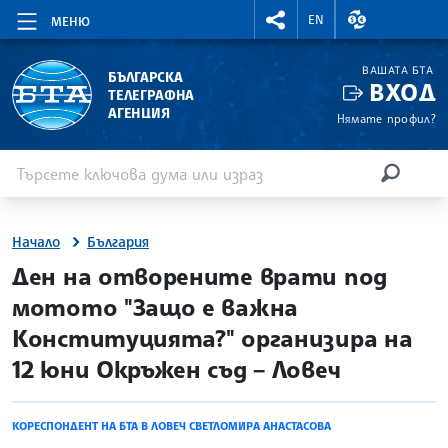
RIGHTMENU.SOCIAL
ВАЛУТНИ КУР
EN
МЕНЮ
ВАШАТА БТА
БЪЛГАРСКА
ВХОД
ТЕЛЕГРАФНА
АГЕНЦИЯ
Нямате профил?
Въведете ключова дума или израз
Търсене
ТЪРСЕН
Начало
България
site.bta
Ден на отворените врати под
мотото "Защо е важна
Конституцията?" организира на
12 юни Окръжен съд – Ловеч
КОРЕСПОНДЕНТ НА БТА В ЛОВЕЧ СВЕТЛОМИРА АНАСТАСОВА