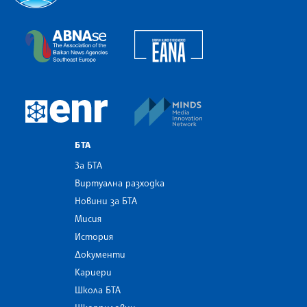
Българска телеграфна агенция
European Alliance of N
The Assocoation of the Balkan News Agencies S
MINDS Media Innovatio
European Newsroom
БТА
За БТА
Виртуална разходка
Новини за БТА
Мисия
История
Документи
Кариери
Школа БТА