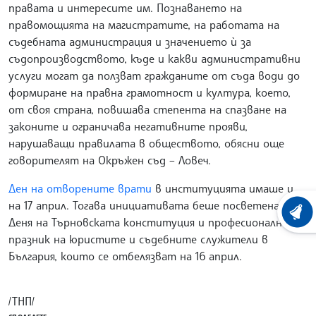
правата и интересите им. Познаването на
правомощията на магистратите, на работата на
съдебната администрация и значението ѝ за
съдопроизводството, къде и какви административни
услуги могат да ползват гражданите от съда води до
формиране на правна грамотност и култура, което,
от своя страна, повишава степента на спазване на
законите и ограничава негативните прояви,
нарушаващи правилата в обществото, обясни още
говорителят на Окръжен съд – Ловеч.
Ден на отворените врати
в институцията имаше и
на 17 април. Тогава инициативата беше посветена на
ХРОНО
Деня на Търновската конституция и професионалния
празник на юристите и съдебните служители в
България, които се отбелязват на 16 април.
/ТНП/