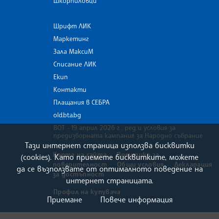
Шкорпиловци
Шрифт ЛИК
Маркетинг
Зала МаксиМ
Списание ЛИК
Екип
Контакти
Плащания в СЕБРА
old.bta.bg
ВОТ - 19 април 2026 г . ред и условия за
предизборната кампания за Народно събрание
Тази интернет страница използва бисквитки
Карта на сайта
Политика за
(cookies). Като приемете бисквитките, можете
поверителност
Общи условия
Декларация
да се възползвате от оптималното поведение на
за достъпност
интернет страницата.
Профил на купувача
Приемане
Повече информация