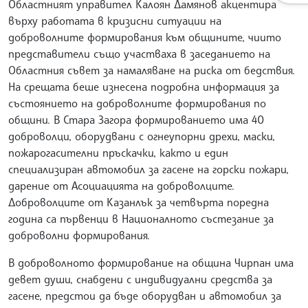
Областният управител Калоян Дамянов акцентира
върху работата в кризисни ситуации на
доброволните формирования към общините, чиито
представители също участваха в заседанието на
Областния съвет за намаляване на риска от бедствия.
На срещата беше изнесена подробна информация за
състоянието на доброволните формирования по
общини. В Стара Загора формированието има 40
доброволци, оборудвани с огнеупорни дрехи, маски,
пожарогасителни пръскачки, както и един
специализиран автомобил за гасене на горски пожари,
дарение от Асоциацията на доброволците.
Доброволците от Казанлък за четвърта поредна
година са първенци в Националното състезание за
доброволни формирования.
В доброволното формирование на община Чирпан има
девет души, снабдени с индивидуални средства за
гасене, предстои да бъде оборудван и автомобил за