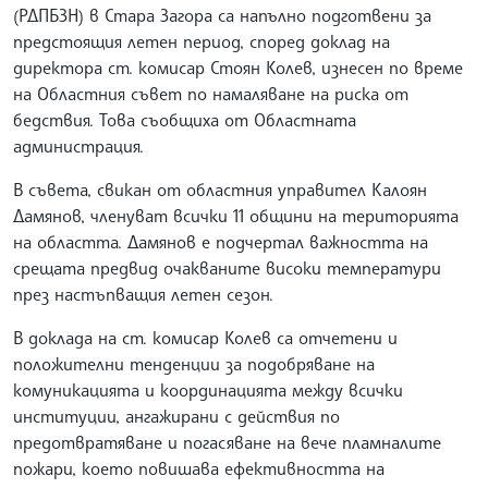
(РДПБЗН) в Стара Загора са напълно подготвени за
предстоящия летен период, според доклад на
директора ст. комисар Стоян Колев, изнесен по време
на Областния съвет по намаляване на риска от
бедствия. Това съобщиха от Областната
администрация.
В съвета, свикан от областния управител Калоян
Дамянов, членуват всички 11 общини на територията
на областта. Дамянов е подчертал важността на
срещата предвид очакваните високи температури
през настъпващия летен сезон.
В доклада на ст. комисар Колев са отчетени и
положителни тенденции за подобряване на
комуникацията и координацията между всички
институции, ангажирани с действия по
предотвратяване и погасяване на вече пламналите
пожари, което повишава ефективността на