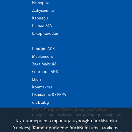
История
Документи
Кариери
Школа БТА
Шкорпиловци
Шрифт ЛИК
Маркетинг
Зала МаксиМ
Списание ЛИК
Екип
Контакти
Плащания в СЕБРА
old.bta.bg
ВОТ - 19 април 2026 г . ред и условия за
предизборната кампания за Народно събрание
Тази интернет страница използва бисквитки
Карта на сайта
Политика за
(cookies). Като приемете бисквитките, можете
поверителност
Общи условия
Декларация