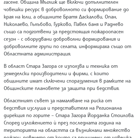
гасене. Община Мъглиж ще включи допълнителен
човешки ресурс в доброволното си формирование до
края на юли, а общините Братя Даскалови, Опан,
Николаево, Гълъбово, Гурково, Павел баня и Раднево
също са подготвени за предстоящия пожароопасен
сезон - с оборудвани доброволни формирования и
доброволните групи по селата, информираха също от
Областната администрация.
В област Стара Загора се използва и техника от
земеделски производители и фирми, с които
общините имат сключени споразумения в рамките на
Общинските плановете за защита при бедствия.
Областният съвет за намаляване на риска от
бедствия изслуша и представителя на Регионална
дирекция по горите – Стара Загора Йорданка Стоилова.
Според изложението ѝ през последната година на
територията на областта са възникнали множество
пожари, повечето от които са причинени от човешка