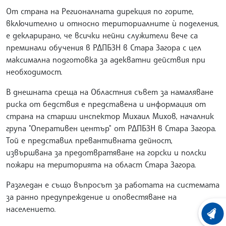
От страна на Регионалната дирекция по горите,
включително и относно териториалните ѝ поделения,
е декларирано, че всички нейни служители вече са
преминали обучения в РДПБЗН в Стара Загора с цел
максимална подготовка за адекватни действия при
необходимост.
В днешната среща на Областния съвет за намаляване
риска от бедствия е представена и информация от
страна на старши инспектор Михаил Михов, началник
група "Оперативен център" от РДПБЗН в Стара Загора.
Той е представил превантивната дейност,
извършвана за предотвратяване на горски и полски
пожари на територията на област Стара Загора.
Разгледан е също въпросът за работата на системата
за ранно предупреждение и оповестяване на
населението.
ХРОНО