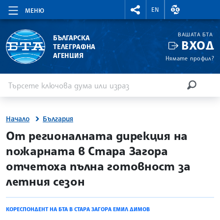
RIGHTMENU.SOCIAL
ВАЛУТНИ КУР
EN
МЕНЮ
ВАШАТА БТА
БЪЛГАРСКА
ВХОД
ТЕЛЕГРАФНА
АГЕНЦИЯ
Нямате профил?
Въведете ключова дума или израз
Търсене
ТЪРСЕН
Начало
България
site.bta
От регионалната дирекция на
пожарната в Стара Загора
отчетоха пълна готовност за
летния сезон
КОРЕСПОНДЕНТ НА БТА В СТАРА ЗАГОРА ЕМИЛ ДИМОВ