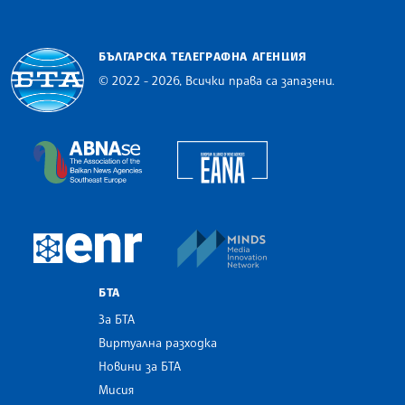
БЪЛГАРСКА ТЕЛЕГРАФНА АГЕНЦИЯ
© 2022 - 2026, Всички права са запазени.
Българска телеграфна агенция
European Alliance of N
The Assocoation of the Balkan News Agencies S
MINDS Media Innovatio
European Newsroom
БТА
За БТА
Виртуална разходка
Новини за БТА
Мисия