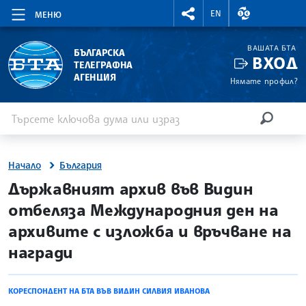
RIGHTMENU.SOCIAL
ВАЛУТНИ КУР
EN
МЕНЮ
ВАШАТА БТА
БЪЛГАРСКА
ВХОД
ТЕЛЕГРАФНА
АГЕНЦИЯ
Нямате профил?
Въведете ключова дума или израз
Търсене
ТЪРСЕН
Начало
България
site.bta
Държавният архив във Видин
отбеляза Международния ден на
архивите с изложба и връчване на
награди
КОРЕСПОНДЕНТ НА БТА ВЪВ ВИДИН СИЛВИЯ ИВАНОВА