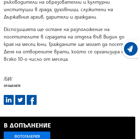
ръководители на образователни и културни
институции в града, духовници, служители на
Държавния архив, дарители и граждани.
Експозицията ще остане на разположение на
посетителите в сградата на отдела във Видин до
края на месец юни. Гражданите ще могат да посетят и
ХРОНО
Деня на отворените врати, който се организира на
всяко 10-о число от месеца.
/БИ/
СПОДЕЛЕТЕ
В ДОПЪЛНЕНИЕ
ФОТОГАЛЕРИЯ