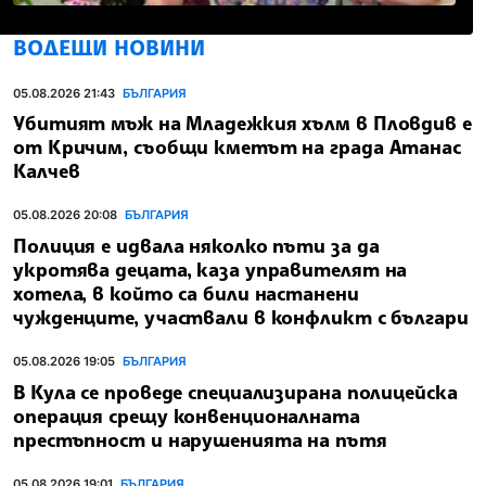
ВОДЕЩИ НОВИНИ
05.08.2026 21:43
БЪЛГАРИЯ
Убитият мъж на Младежкия хълм в Пловдив е
от Кричим, съобщи кметът на града Атанас
Калчев
05.08.2026 20:08
БЪЛГАРИЯ
Полиция е идвала няколко пъти за да
укротява децата, каза управителят на
хотела, в който са били настанени
чужденците, участвали в конфликт с българи
05.08.2026 19:05
БЪЛГАРИЯ
В Кула се проведе специализирана полицейска
операция срещу конвенционалната
престъпност и нарушенията на пътя
05.08.2026 19:01
БЪЛГАРИЯ