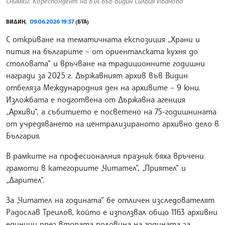
Снимки: Кореспондент на БТА във Видин Силвия Иванова
ВИДИН,
09.06.2026 19:37
(БТА)
С откриване на тематичната експозиция „Храни и
пития на българите – от ориенталската кухня до
столовата“ и връчване на традиционните годишни
награди за 2025 г. Държавният архив във Видин
отбеляза Международния ден на архивите – 9 юни.
Изложбата е подготвена от Държавна агенция
„Архиви“, а събитието е посветено на 75-годишнината
от учредяването на централизираното архивно дело в
България.
В рамките на професионалния празник бяха връчени
грамоти в категориите „Читател“, „Приятел“ и
„Дарител“.
За „Читател на годината“ бе отличен изследователят
Радослав Треилов, който е използвал общо 1163 архивни
единици през втората половина на годината за