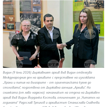
Видин (9 юни 2026) Държавният архив във Видин отбелязва
Международния ден на архивите с представяне на изложбата
„Храни и пития на българите - от ориенталската кухня до
столовата“, подготвена от Държавна агенция „Архиви“. На
снимката (от ляво надясно): началникът на отдела на Държавен
архив във Видин Йорданка Костова, отличеният за ,,Читател на
годината‘‘ Радослав Треилов и архивистът Станислава Славчева.