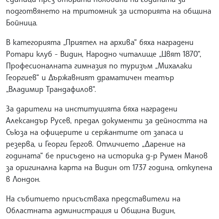
подготвянето на тритомник за историята на община
Бойница.
В категорията „Приятел на архива“ бяха наградени
Ротари клуб - Видин, Народно читалище „Цвят 1870“,
Професионалната гимназия по туризъм „Михалаки
Георгиев“ и Държавният драматичен театър
„Владимир Трандафилов“.
За дарители на институцията бяха наградени
Александър Русев, предал документи за дейността на
Съюза на офицерите и сержантите от запаса и
резерва, и Георги Гергов. Отличието „Дарение на
годината“ бе присъдено на историка д-р Румен Манов
за оригинална карта на Видин от 1737 година, откупена
в Лондон.
На събитието присъстваха представители на
Областната администрация и Община Видин,