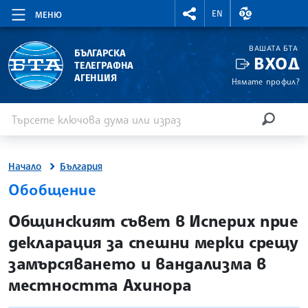
RIGHTMENU.SOCIAL
ВАЛУТНИ КУР
EN
МЕНЮ
ВАШАТА БТА
БЪЛГАРСКА
ВХОД
ТЕЛЕГРАФНА
АГЕНЦИЯ
Нямате профил?
Въведете ключова дума или израз
Търсене
ТЪРСЕН
Начало
България
Обобщение
site.bta
Общинският съвет в Исперих прие
декларация за спешни мерки срещу
замърсяването и вандализма в
местността Ахинора