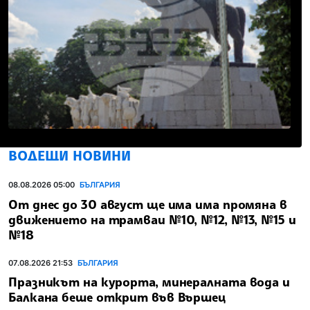
ВОДЕЩИ НОВИНИ
08.08.2026 05:00
БЪЛГАРИЯ
От днес до 30 август ще има има промяна в
движението на трамваи №10, №12, №13, №15 и
№18
07.08.2026 21:53
БЪЛГАРИЯ
Празникът на курорта, минералната вода и
Балкана беше открит във Вършец