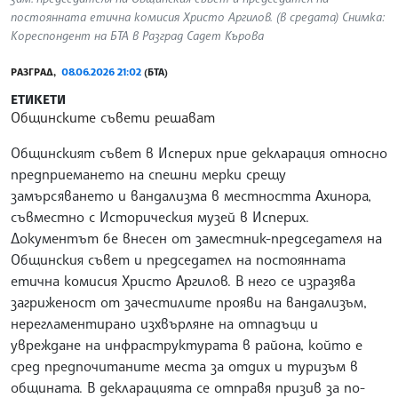
постоянната етична комисия Христо Аргилов. (в средата) Снимка:
Кореспондент на БТА в Разград Садет Кърова
РАЗГРАД,
08.06.2026 21:02
(БТА)
ЕТИКЕТИ
Общинските съвети решават
Общинският съвет в Исперих прие декларация относно
предприемането на спешни мерки срещу
замърсяването и вандализма в местността Ахинора,
съвместно с Историческия музей в Исперих.
Документът бе внесен от заместник-председателя на
Общинския съвет и председател на постоянната
етична комисия Христо Аргилов. В него се изразява
загриженост от зачестилите прояви на вандализъм,
нерегламентирано изхвърляне на отпадъци и
увреждане на инфраструктурата в района, който е
сред предпочитаните места за отдих и туризъм в
общината. В декларацията се отправя призив за по-