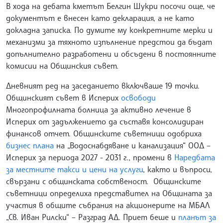
В хода на дебата кметът Белгин Шукри посочи още, че
документът е внесен като декларация, а не като
докладна записка. По думите му конкретните мерки и
механизми за тяхното изпълнение предстои да бъдат
допълнително разработени и обсъдени в постоянните
комисии на Общинския съвет.
Дневният ред на заседанието включваше 19 точки.
Общинският съвет в Исперих
освободи
Многопрофилната болница за активно лечение в
Исперих от задължението да съставя консолидиран
финансов отчет. Общинските съветници одобриха
бизнес плана
на „Водоснабдяване и канализация“ ООД –
Исперих за периода 2027 - 2031 г., промени в
Наредбата
за местните такси и цени на услуги
, както и въпроси,
свързани с общинската собственост. Общинските
съветници определиха представител на Общината за
участия в общите събрания на акционерите на МБАЛ
„Св. Иван Рилски“ – Разград АД. Приет беше и
планът за