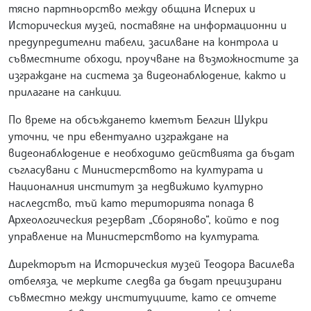
тясно партньорство между община Исперих и
Историческия музей, поставяне на информационни и
предупредителни табели, засилване на контрола и
съвместните обходи, проучване на възможностите за
изграждане на система за видеонаблюдение, както и
прилагане на санкции.
По време на обсъждането кметът Белгин Шукри
уточни, че при евентуално изграждане на
видеонаблюдение е необходимо действията да бъдат
съгласувани с Министерството на културата и
Националния институт за недвижимо културно
наследство, тъй като територията попада в
Археологическия резерват „Сборяново“, който е под
управление на Министерството на културата.
Директорът на Историческия музей Теодора Василева
отбеляза, че мерките следва да бъдат прецизирани
съвместно между институциите, като се отчете