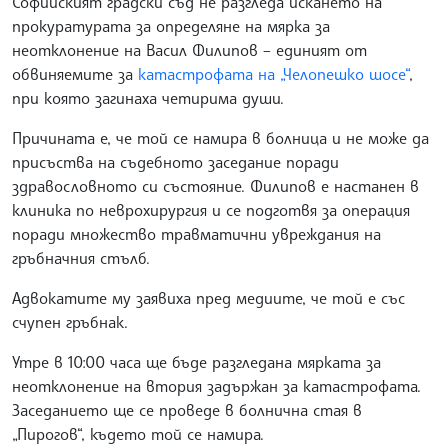
Софийският градски съд не разгледа искането на
прокуратурата за определяне на мярка за
неотклонение на Васил Филипов – единият от
обвиняемите за
катастрофата на „Челопешко шосе“
,
при която загинаха четирима души.
Причината е, че той се намира в болница и не може да
присъства на съдебното заседание поради
здравословното си състояние. Филипов е настанен в
клиника по неврохирургия и се подготвя за операция
поради множество травматични увреждания на
гръбначния стълб.
Адвокатите му заявиха пред медиите, че той е със
счупен гръбнак.
Утре в 10:00 часа ще бъде разгледана мярката за
неотклонение на втория задържан за катастрофата.
Заседанието ще се проведе в болнична стая в
„Пирогов“, където той се намира.