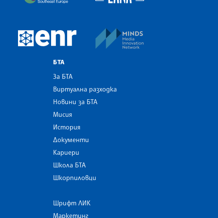
MINDS Media Innovatio
European Newsroom
БТА
За БТА
Виртуална разходка
Новини за БТА
Мисия
История
Документи
Кариери
Школа БТА
Шкорпиловци
Шрифт ЛИК
Маркетинг