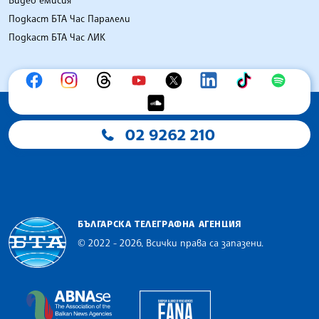
Видео емисия
Подкаст БТА Час Паралели
Подкаст БТА Час ЛИК
02 9262 210
БЪЛГАРСКА ТЕЛЕГРАФНА АГЕНЦИЯ
© 2022 - 2026, Всички права са запазени.
Българска телеграфна агенция
European Alliance of N
The Assocoation of the Balkan News Agencies S