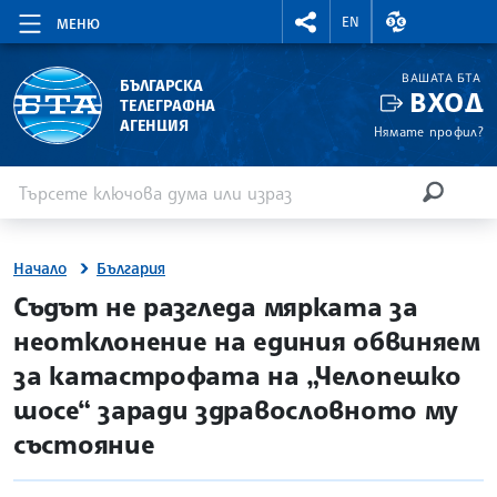
RIGHTMENU.SOCIAL
ВАЛУТНИ КУР
EN
МЕНЮ
ВАШАТА БТА
БЪЛГАРСКА
ВХОД
ТЕЛЕГРАФНА
АГЕНЦИЯ
Нямате профил?
Въведете ключова дума или израз
Търсене
ТЪРСЕН
Начало
България
site.bta
Съдът не разгледа мярката за
неотклонение на единия обвиняем
за катастрофата на „Челопешко
шосе“ заради здравословното му
състояние