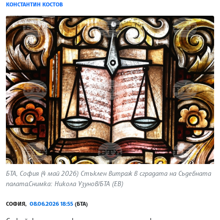
КОНСТАНТИН КОСТОВ
БТА, София (4 май 2026) Стъклен витраж в сградата на Съдебната
палата.Снимка: Никола Узунов/БТА (ЕВ)
СОФИЯ,
08.06.2026 18:55
(БТА)