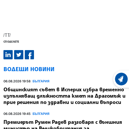
/ТТ/
СПОДЕЛЕТЕ
ВОДЕЩИ НОВИНИ
ХРОНО
06.08.2026 19:58
БЪЛГАРИЯ
Общинският съвет в Исперих избра временно
изпълняващ длъжността кмет на Драгомъж и
прие решения по здравни и социални въпроси
06.08.2026 19:45
БЪЛГАРИЯ
Премиерът Румен Радев разговаря с външния
министър на Великобритания за