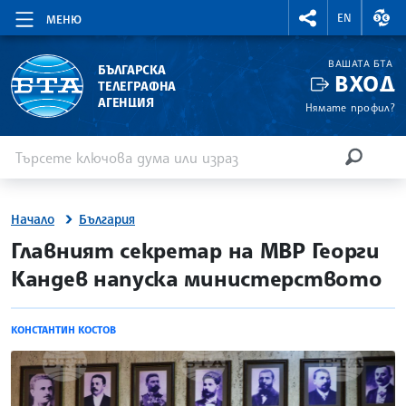
RIGHTMENU.SOCI
ВАЛ
EN
МЕНЮ
ВАШАТА БТА
БЪЛГАРСКА
ВХОД
ТЕЛЕГРАФНА
АГЕНЦИЯ
Нямате профил?
Въведете ключова дума или израз
Търсене
ТЪРСЕН
Начало
България
site.bta
Главният секретар на МВР Георги
Кандев напуска министерството
КОНСТАНТИН КОСТОВ