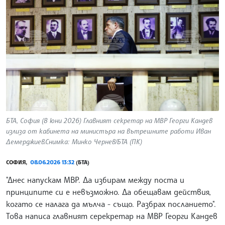
БТА, София (8 юни 2026) Главният секретар на МВР Георги Кандев
излиза от кабинета на министъра на вътрешните работи Иван
Демерджиев.Снимка: Минко Чернев/БТА (ПК)
СОФИЯ,
08.06.2026 13:32
(БТА)
"Днес напускам МВР. Да избирам между поста и
принципите си е невъзможно. Да обещавам действия,
когато се налага да мълча - също. Разбрах посланието".
Това написа главният серекретар на МВР Георги Кандев