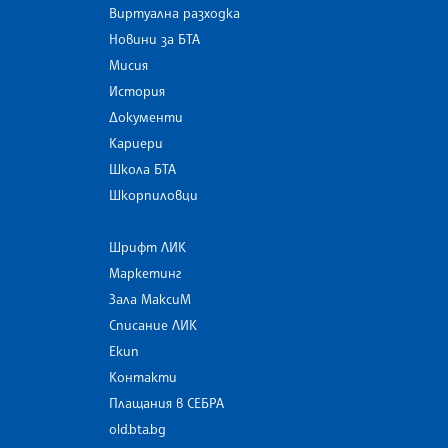
Виртуална разходка
Новини за БТА
Мисия
История
Документи
Кариери
Школа БТА
Шкорпиловци
Шрифт ЛИК
Маркетинг
Зала МаксиМ
Списание ЛИК
Екип
Контакти
Плащания в СЕБРА
old.bta.bg