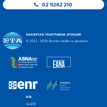
02 9262 210
БЪЛГАРСКА ТЕЛЕГРАФНА АГЕНЦИЯ
© 2022 - 2026, Всички права са запазени.
Българска телеграфна агенция
European Alliance of N
The Assocoation of the Balkan News Agencies S
MINDS Media Innovatio
European Newsroom
БТА
За БТА