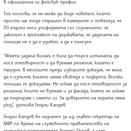
в официалния си фейсбук профил.
Той посочва, че не може да бъде човекът, който
просто ще гледа страшно в камерите и отбеляза, че
30 години носи униформата със съзнанието, че
законът е гръбнакът на държавата, че задачата на
полицая не е да е удобен, а да е полезен.
"Моята задача винаги е била да търся истината, да
нося отговорност и да вземам решения, когато е
трудно. В месеците преди изборите доказах, че мога
да я изпълня, когато имам свобода и подкрепа. Всички
полицаи го доказахме. Не искам да нося отговорност за
решения, които не вземам и за фасада, която не искам
да подпирам с името си. За доверието на хората няма
указ", допълва Георги Кандев.
Георги Кандев бе назначен за и.д. главен секретар на
МВР по време на служебното правителство на
министър-председателя Андрей Гюров, а след