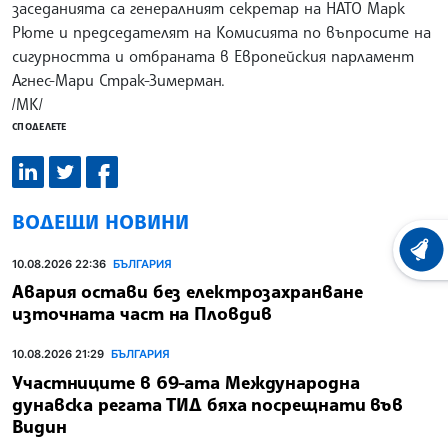
заседанията са генералният секретар на НАТО Марк
Рюте и председателят на Комисията по въпросите на
сигурността и отбраната в Европейския парламент
Агнес-Мари Страк-Зимерман.
/МК/
СПОДЕЛЕТЕ
ВОДЕЩИ НОВИНИ
ХРОНО
10.08.2026 22:36
БЪЛГАРИЯ
Авария остави без електрозахранване
източната част на Пловдив
10.08.2026 21:29
БЪЛГАРИЯ
Участниците в 69-ата Международна
дунавска регата ТИД бяха посрещнати във
Видин