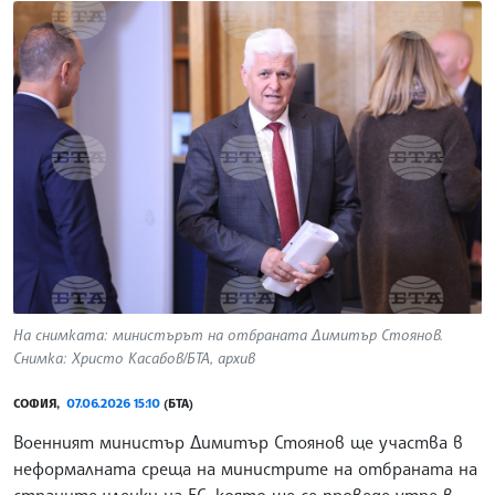
На снимката: министърът на отбраната Димитър Стоянов.
Снимка: Христо Касабов/БТА, архив
СОФИЯ,
07.06.2026 15:10
(БТА)
Военният министър Димитър Стоянов ще участва в
неформалната среща на министрите на отбраната на
страните членки на ЕС, която ще се проведе утре в