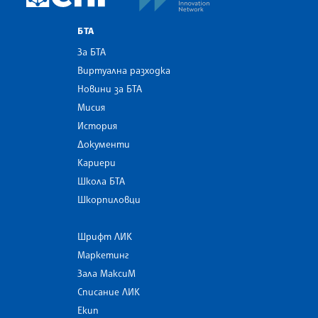
БТА
За БТА
Виртуална разходка
Новини за БТА
Мисия
История
Документи
Кариери
Школа БТА
Шкорпиловци
Шрифт ЛИК
Маркетинг
Зала МаксиМ
Списание ЛИК
Екип