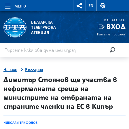
RIGHTMENU.SOCIAL
ВАЛУТНИ КУР
EN
МЕНЮ
ВАШАТА БТА
БЪЛГАРСКА
ВХОД
ТЕЛЕГРАФНА
АГЕНЦИЯ
Нямате профил?
Въведете ключова дума или израз
Търсене
ТЪРСЕН
Начало
България
site.bta
Димитър Стоянов ще участва в
неформалната среща на
министрите на отбраната на
страните членки на ЕС в Кипър
НИКОЛАЙ ТРИФОНОВ