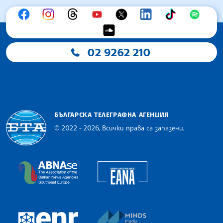
02 9262 210
БЪЛГАРСКА ТЕЛЕГРАФНА АГЕНЦИЯ
© 2022 - 2026, Всички права са запазени.
Българска телеграфна агенция
European Alliance of N
The Assocoation of the Balkan News Agencies S
MINDS Media Innovatio
European Newsroom