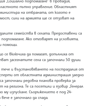
ия „Социално подпомагане“ в Провадия,
Областното пътно управление. Областният
 министъра на отбраната, от когото е
имост, сили на армията ще се отзоват на
далите семейства в селата. Предоставени са
 подпомагане. Ако отговарят на условията,
и помощи.
о се включиха да помагат, допълниха от
тват засегнатите села са започнали 50 души.
, тече и възстановяването на пострадалия от
сперти от областната администрация заедно
са започнали редовна планова проверка за
 на региона. Те са посетили и язовир „Генерал
то му изпускане. Съоръжението е под 24-
вече е започнало да спада.