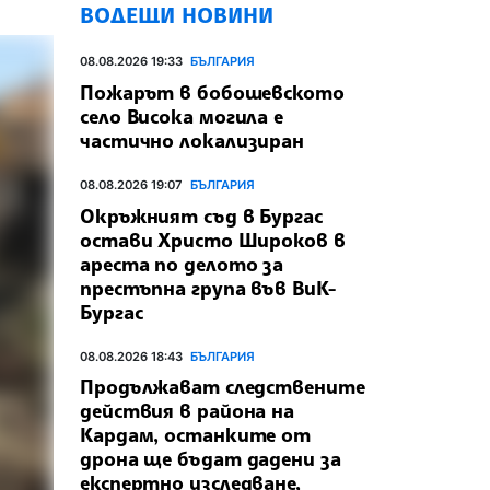
ВОДЕЩИ НОВИНИ
08.08.2026 19:33
БЪЛГАРИЯ
Пожарът в бобошевското
село Висока могила е
частично локализиран
08.08.2026 19:07
БЪЛГАРИЯ
Окръжният съд в Бургас
остави Христо Широков в
ареста по делото за
престъпна група във ВиК-
Бургас
08.08.2026 18:43
БЪЛГАРИЯ
Продължават следствените
действия в района на
Кардам, останките от
дрона ще бъдат дадени за
експертно изследване,