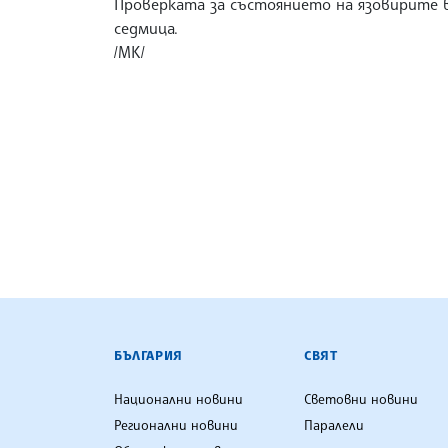
Проверката за състоянието на язовирите 
седмица.
/МК/
БЪЛГАРСКА ТЕЛЕГРАФНА АГ
БЪЛГАРИЯ
СВЯТ
Национални новини
Световни новини
Регионални новини
Паралели