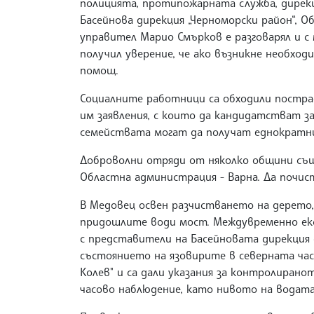
полицията, протипожарната служба, дирекц
Басейнова дирекция „Черноморски район“, 
управител Марио Смърков е разговарял и с
получил уверение, че ако възникне необход
помощ.
Социалните работници са обходили постра
им заявления, с които да кандидатстват за
семействата могат да получат еднократн
Доброволни отряди от няколко общини същ
Областна администрация - Варна. Да почис
В Медовец освен разчистването на дерето
придошлите води мост. Междувременно ек
с представители на Басейновата дирекция 
състоянието на язовирите в северната част
Колев" и са дали указания за контролирано
часово наблюдение, като нивото на водата 