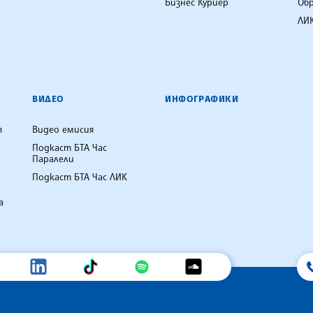
Бизнес Куриер
Об
ЛИК
ВИДЕО
ИНФОГРАФИКИ
я
Видео емисия
Подкаст БТА Час
Паралели
Подкаст БТА Час ЛИК
а