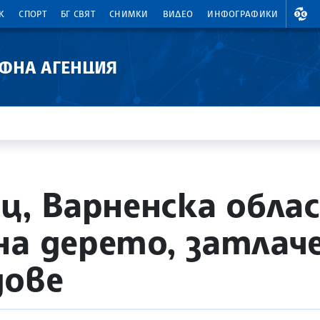
ВАЛ
К
СПОРТ
БГ СВЯТ
СНИМКИ
ВИДЕО
ИНФОГРАФИКИ
АФНА АГЕНЦИЯ
ц, Варненска обла
на дерето, затлач
дове