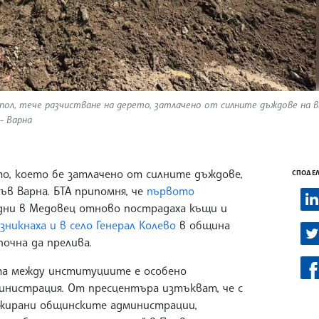
гопол, тече разчистване на дерето, затлачено от силните дъждове на 
- Варна
о, което бе затлачено от силните дъждове,
СПОДЕЛ
в Варна. БТА припомня, че
първото
 дни в Медовец отново пострадаха къщи и
зникнаха и в село Генерал Колево
в община
очна да прелива.
та между институциите е особено
инистрация. От пресцентъра изтъкват, че с
ажирани общинските администрации,