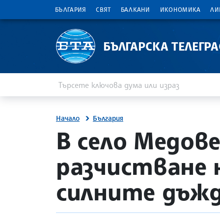
БЪЛГАРИЯ
СВЯТ
БАЛКАНИ
ИКОНОМИКА
ЛИ
БЪЛГАРСКА ТЕЛЕГР
Въведете ключова дума или израз
Търсене
Начало
България
site.bta
В село Медове
разчистване 
силните дъж