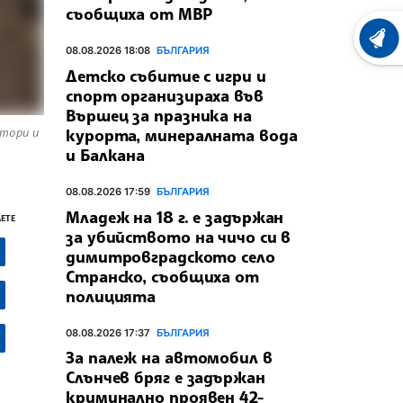
съобщиха от МВР
ХРОНО
08.08.2026 18:08
БЪЛГАРИЯ
Детско събитие с игри и
спорт организираха във
Вършец за празника на
втори и
курорта, минералната вода
и Балкана
08.08.2026 17:59
БЪЛГАРИЯ
Младеж на 18 г. е задържан
ЕТЕ
за убийството на чичо си в
димитровградското село
Странско, съобщиха от
полицията
08.08.2026 17:37
БЪЛГАРИЯ
За палеж на автомобил в
Слънчев бряг е задържан
криминално проявен 42-