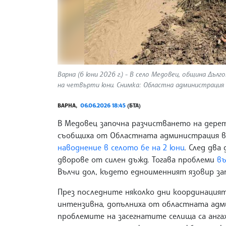
Варна (6 юни 2026 г.) - В село Медовец, община Дъл
на четвърти юни. Снимка: Областна администрация 
ВАРНА,
06.06.2026 18:45
(БТА)
В Медовец започна разчистването на дерет
съобщиха от Областната администрация въ
наводнение в селото бе на 2 юни
. След два
дворове от силен дъжд. Тогава проблеми
въ
Вълчи дол, където едноименният язовир зап
През последните няколко дни координация
интензивна, допълниха от областната адм
проблемите на засегнатите селища са анг