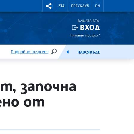
УТНИ КУРСОВЕ
RIGHTMENU.SOCIAL
БТА
ПРЕСКЛУБ
EN
ВАШАТА БТА
ВХОД
Нямате профил?
Подробно търсене
НАВСЯКЪДЕ
ТЪРСЕНЕ
ЕМИСИЯ
ст, започна
ено от