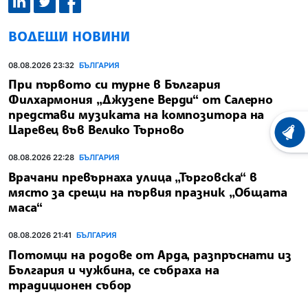
ВОДЕЩИ НОВИНИ
08.08.2026 23:32
БЪЛГАРИЯ
При първото си турне в България
Филхармония „Джузепе Верди“ от Салерно
представи музиката на композитора на
Царевец във Велико Търново
ХРОНО
08.08.2026 22:28
БЪЛГАРИЯ
Врачани превърнаха улица „Търговска“ в
място за срещи на първия празник „Общата
маса“
08.08.2026 21:41
БЪЛГАРИЯ
Потомци на родове от Арда, разпръснати из
България и чужбина, се събраха на
традиционен събор