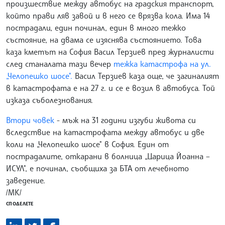
произшествие между автобус на градския транспорт,
който прави ляв завой и в него се врязва кола. Има 14
пострадали, един починал, един в много тежко
състояние, на двама се изяснява състоянието. Това
каза кметът на София Васил Терзиев пред журналисти
след станалата тази вечер
тежка катастрофа на ул.
„Челопешко шосе".
Васил Терзиев каза още, че загиналият
в катастрофата е на 27 г. и се е возил в автобуса. Той
изказа съболезнования.
Втори човек
- мъж на 31 години изгуби живота си
вследствие на катастрофата между автобус и две
коли на „Челопешко шосе" в София. Един от
пострадалите, откарани в болница „Царица Йоанна –
ИСУЛ", е починал, съобщиха за БТА от лечебното
заведение.
/МК/
СПОДЕЛЕТЕ