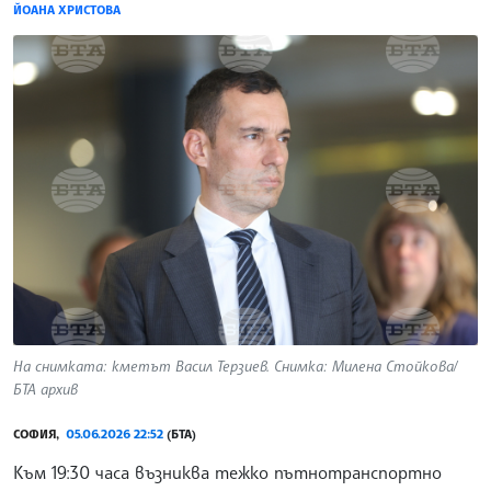
ЙОАНА ХРИСТОВА
На снимката: кметът Васил Терзиев. Снимка: Милена Стойкова/
БТА архив
СОФИЯ,
05.06.2026 22:52
(БТА)
Към 19:30 часа възниква тежко пътнотранспортно