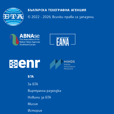
БЪЛГАРСКА ТЕЛЕГРАФНА АГЕНЦИЯ
© 2022 - 2026, Всички права са запазени.
Българска телеграфна агенция
European Alliance of N
The Assocoation of the Balkan News Agencies S
MINDS Media Innovatio
European Newsroom
БТА
За БТА
Виртуална разходка
Новини за БТА
Мисия
История