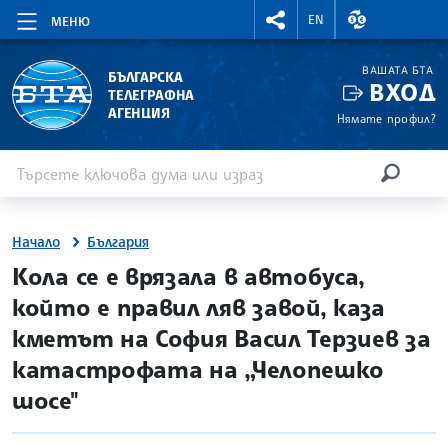
RIGHTMENU.SOCIAL
ВАЛУТНИ КУР
EN
МЕНЮ
ВАШАТА БТА
БЪЛГАРСКА
ВХОД
ТЕЛЕГРАФНА
АГЕНЦИЯ
Нямате профил?
Въведете ключова дума или израз
Търсене
ТЪРСЕН
Начало
България
site.bta
Кола се е врязала в автобуса,
който е правил ляв завой, каза
кметът на София Васил Терзиев за
катастрофата на „Челопешко
шосе"