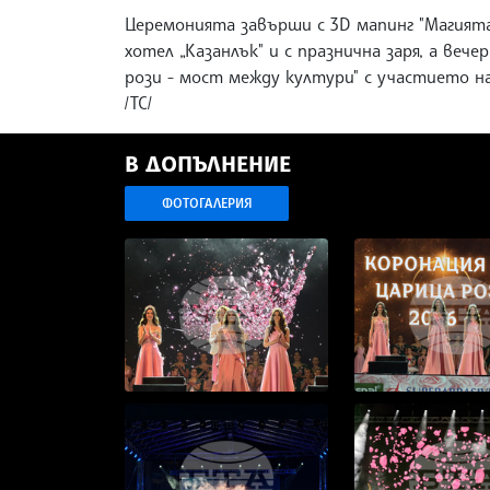
Церемонията завърши с 3D мапинг "Магията
хотел „Казанлък" и с празнична заря, а ве
рози - мост между култури" с участието н
/ТС/
В ДОПЪЛНЕНИЕ
ФОТОГАЛЕРИЯ