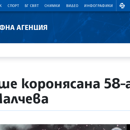
ВАЛ
К
СПОРТ
БГ СВЯТ
СНИМКИ
ВИДЕО
ИНФОГРАФИКИ
АФНА АГЕНЦИЯ
еше коронясана 58
Малчева