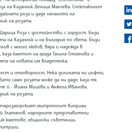
оза на Казанлък Деница Малчева. Спектакълът
одайната роза и даде началото на
ник на розата.
 Царица Роза с достойнство, с гордост. Бъди
та на Казанлък и на България по света. Бъди
лив с много любов, вяра и надежда в
, каза кметът на града Галина Стоянова и
ята на новата им владетелка.
чест и отговорност. Нека долината ни цъфти,
вато само розата може да ни даде, каза тя.
те й - Йоана Мицева и Анжела Иванова,
ник на розата.
 Старозагорският митрополит Киприан,
ай Златанов, народните представители
ик-кметове, общински съветници,
титуции.