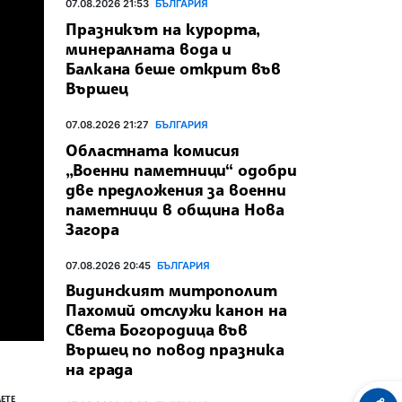
07.08.2026 21:53
БЪЛГАРИЯ
Празникът на курорта,
минералната вода и
Балкана беше открит във
Вършец
07.08.2026 21:27
БЪЛГАРИЯ
Областната комисия
„Военни паметници“ одобри
две предложения за военни
паметници в община Нова
Загора
07.08.2026 20:45
БЪЛГАРИЯ
Видинският митрополит
Пахомий отслужи канон на
Света Богородица във
Вършец по повод празника
на града
ЕТЕ