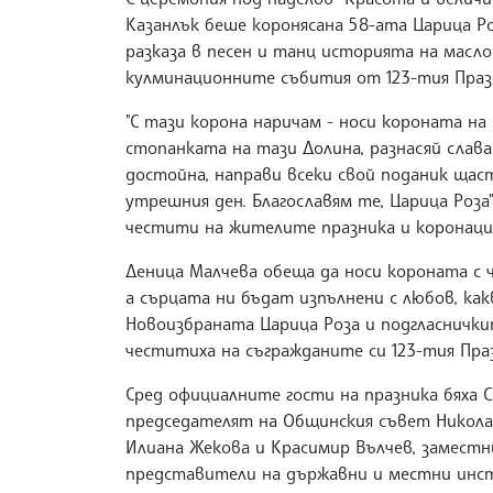
Казанлък беше коронясана 58-ата Царица Р
разказа в песен и танц историята на масл
кулминационните събития от 123-тия Праз
"С тази корона наричам - носи короната на
стопанката на тази Долина, разнасяй слава
достойна, направи всеки свой поданик щаст
утрешния ден. Благославям те, Царица Роза"
честити на жителите празника и коронаци
Деница Малчева обеща да носи короната с 
а сърцата ни бъдат изпълнени с любов, как
Новоизбраната Царица Роза и подгласнички
честитиха на съгражданите си 123-тия Праз
Сред официалните гости на празника бяха
председателят на Общинския съвет Никол
Илиана Жекова и Красимир Вълчев, заместн
представители на държавни и местни инс