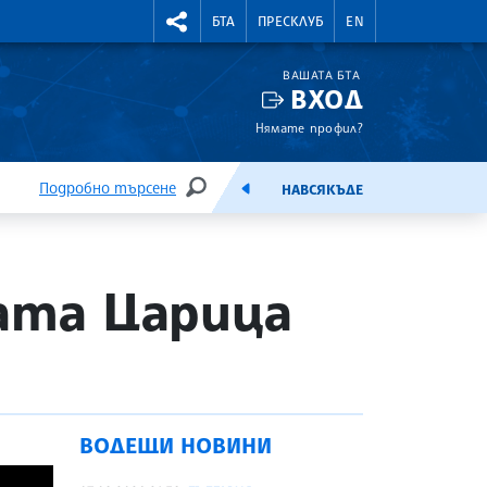
УТНИ КУРСОВЕ
RIGHTMENU.SOCIAL
БТА
ПРЕСКЛУБ
EN
ВАШАТА БТА
ВХОД
Нямате профил?
Подробно търсене
НАВСЯКЪДЕ
ТЪРСЕНЕ
ЕМИСИЯ
-ата Царица
ВОДЕЩИ НОВИНИ