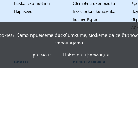
cookies). Като приемете бисквитките, можете да се възп
страницата.
Приемане
Повече информация
ЕНЦИЯ
БАЛКАНИ
ИКОНОМИКА
ЛИ
Балкански новини
Световна икономика
Ку
Паралели
Българска икономика
Нау
Бизнес Куриер
Об
ЛИК
ВИДЕО
ИНФОГРАФИКИ