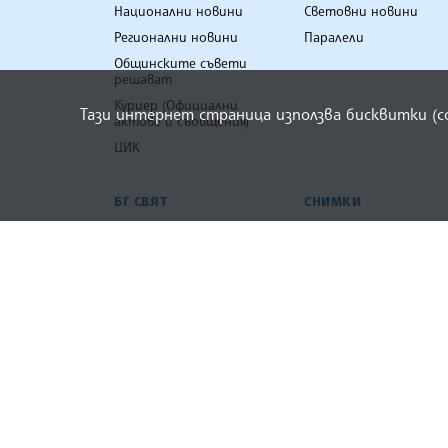
Тази интернет страница използва бисквитки (
БЪЛГАРСКА ТЕЛЕГРАФНА АГ
БЪЛГАРИЯ
СВЯТ
Национални новини
Световни новини
Регионални новини
Паралели
Общинските съвети
решават
Куриер (Официални
актове и съобщения)
ЦИК
БГ СВЯТ
СНИМКИ