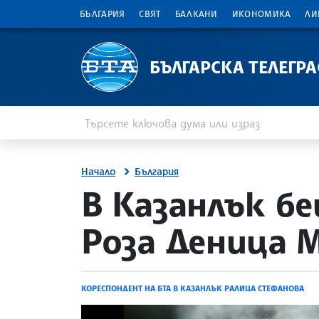
БЪЛГАРИЯ
СВЯТ
БАЛКАНИ
ИКОНОМИКА
ЛИ
БЪЛГАРСКА ТЕЛЕГР
Въведете ключова дума или израз
Търсене
Начало
България
site.bta
В Казанлък б
Роза Деница 
КОРЕСПОНДЕНТ НА БТА В КАЗАНЛЪК РАЛИЦА СТЕФАНОВА