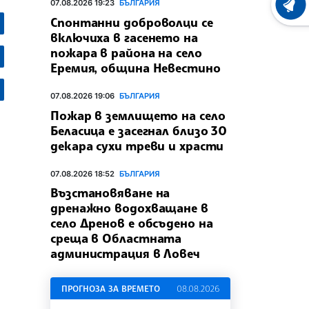
07.08.2026 19:23
БЪЛГАРИЯ
ХРОНО
Спонтанни доброволци се
включиха в гасенето на
пожара в района на село
Еремия, община Невестино
07.08.2026 19:06
БЪЛГАРИЯ
Пожар в землището на село
Беласица е засегнал близо 30
декара сухи треви и храсти
07.08.2026 18:52
БЪЛГАРИЯ
Възстановяване на
дренажно водохващане в
село Дренов е обсъдено на
среща в Областната
администрация в Ловеч
ПРОГНОЗА ЗА ВРЕМЕТО
08.08.2026