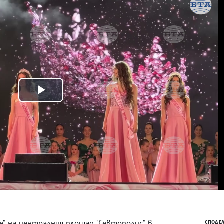
Play
Video
е" на централния площад "Севтополис" в
СПОДЕЛ