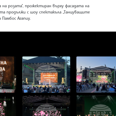
 на розата", прожектиран върху фасадата на
черта продължи с шоу спектакъла „Танцуващите
а Памбос Агапиу.