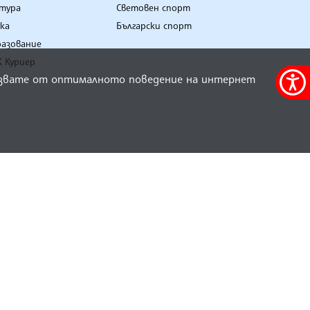
олзвате от оптималното поведение на интернет
Меню
за
достъ
К
СПОРТ
лтура
Световен спорт
ка
Български спорт
разование
 Куриер