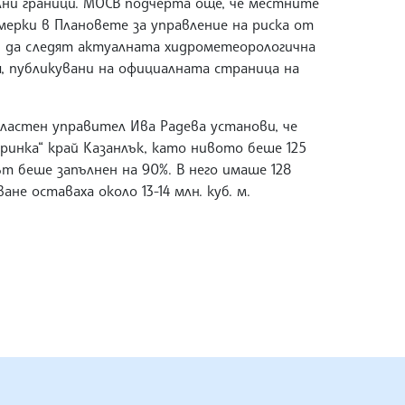
ни граници. МОСВ подчерта още, че местните
ерки в Плановете за управление на риска от
 и да следят актуалната хидрометеорологична
я, публикувани на официалната страница на
бластен управител Ива Радева установи, че
ринка“ край Казанлък, като нивото беше 125
рът беше запълнен на 90%. В него имаше 128
ане оставаха около 13-14 млн. куб. м.
ЕНЦИЯ