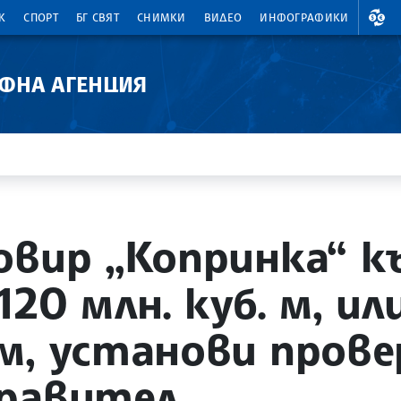
ВАЛ
К
СПОРТ
БГ СВЯТ
СНИМКИ
ВИДЕО
ИНФОГРАФИКИ
АФНА АГЕНЦИЯ
овир „Копринка“ 
120 млн. куб. м, и
м, установи прове
правител