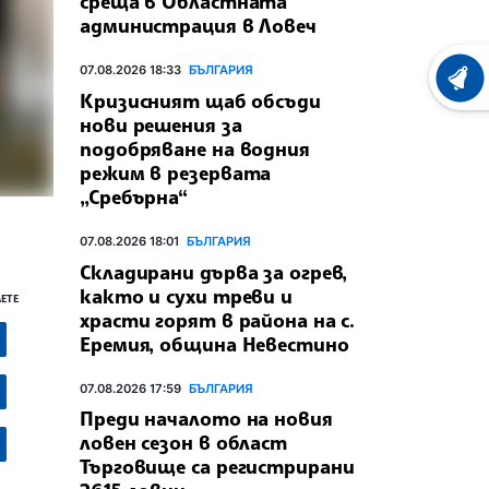
среща в Областната
администрация в Ловеч
07.08.2026 18:33
БЪЛГАРИЯ
ХРОНО
Кризисният щаб обсъди
нови решения за
подобряване на водния
режим в резервата
„Сребърна“
07.08.2026 18:01
БЪЛГАРИЯ
Складирани дърва за огрев,
както и сухи треви и
ЕТЕ
храсти горят в района на с.
Еремия, община Невестино
07.08.2026 17:59
БЪЛГАРИЯ
Преди началото на новия
ловен сезон в област
Търговище са регистрирани