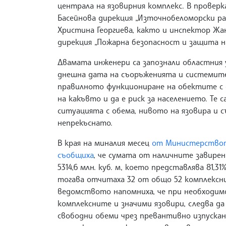
централа на язовирния комплекс. В провер
Басейнова дирекция „Източнобеломорски рай
Христина Георгиева, както и инспектор Жа
дирекция „Пожарна безопасност и защита на
Двамата инженери са запознали областния
днешна дата на съоръженията и системите,
правилното функциониране на обектите с 
на какъвто и да е риск за населението. Те с
ситуацията с обема, нивото на язовира и 
непрекъснато.
В края на миналия месец
от Министерството
съобщиха
, че сумата от наличните завирен
5314,6 млн. куб. м, което представлява 81,
тогава отчитаха 32 от общо 52 комплексни
ведомството напомниха, че при необходи
комплексните и значими язовири, следва да
свободни обеми чрез превантивно изпускан