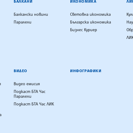
БАЛКАНИ
ИКОНОМИКА
ЛИ
Балкански новини
Световна икономика
Ку
Паралели
Българска икономика
Нау
Бизнес Куриер
Об
ЛИК
ВИДЕО
ИНФОГРАФИКИ
я
Видео емисия
Подкаст БТА Час
Паралели
Подкаст БТА Час ЛИК
а