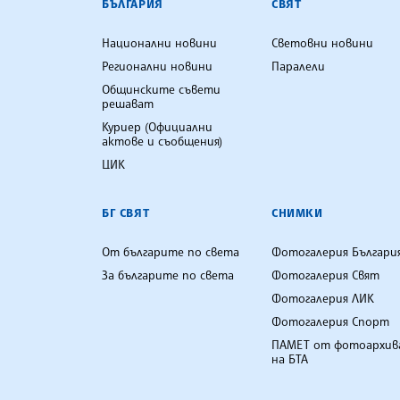
БЪЛГАРИЯ
СВЯТ
Национални новини
Световни новини
Регионални новини
Паралели
Общинските съвети
решават
Куриер (Официални
актове и съобщения)
ЦИК
БГ СВЯТ
СНИМКИ
От българите по света
Фотогалерия Българи
За българите по света
Фотогалерия Свят
Фотогалерия ЛИК
Фотогалерия Спорт
ПАМЕТ от фотоархив
на БТА