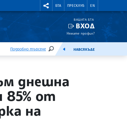
УТНИ КУРСОВЕ
RIGHTMENU.SOCIAL
БТА
ПРЕСКЛУБ
EN
ВАШАТА БТА
ВХОД
Нямате профил?
Подробно търсене
НАВСЯКЪДЕ
ТЪРСЕНЕ
ЕМИСИЯ
към днешна
ли 85% от
рка на