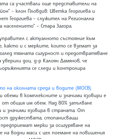
ката са участвали още представители на
он“ – клон Пловдив: Цветка Георгиева и
нет Георгиева – служител на Регионална
 населението“ – Стара Загора.
 управител с актуалното състояние към
 както и с мерките, които се вземат за
оглед тяхната сигурност и предотвратяване
а уверили доц. д-р Калоян Дамянов, че
съоръженията се следи и контролира
 на околната среда и водите (МОСВ)
и обеми в комплексните и значими язовири е
31% от общия им обем. Над 80% запълване
 и значими язовира в страната. От
мост дружествата, стопанисващи
 предприемат мерки за осигуряване на
е на водни маси с цел поемане на повишения