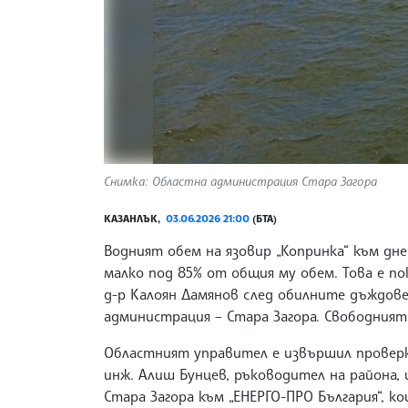
Снимка: Областна администрация Стара Загора
КАЗАНЛЪК,
03.06.2026 21:00
(БТА)
Водният обем на язовир „Копринка“ към днешн
малко под 85% от общия му обем. Това е по
д-р Калоян Дамянов след обилните дъждов
администрация – Стара Загора. Свободният о
Областният управител е извършил проверк
инж. Алиш Бунцев, ръководител на района, и
Стара Загора към „ЕНЕРГО-ПРО България“, 