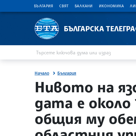
БЪЛГАРИЯ
СВЯТ
БАЛКАНИ
ИКОНОМИКА
ЛИ
БЪЛГАРСКА ТЕЛЕГР
Въведете ключова дума или израз
Търсене
Начало
България
site.bta
Нивото на яз
дата е около 
общия му обе
областния у