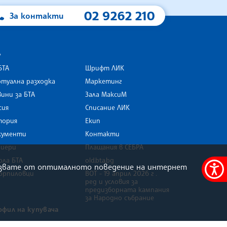
02 9262 210
За контакти
А
БТА
Шрифт ЛИК
туална разходка
Маркетинг
ини за БТА
Зала МаксиМ
rk
сия
Списание ЛИК
тория
Екип
кументи
Контакти
риери
Плащания в СЕБРА
ола БТА
old.bta.bg
олзвате от оптималното поведение на интернет
орпиловци
ВОТ - 19 април 2026 г .
Меню
ред и условия за
за
предизборната кампания
за Народно събрание
достъ
офил на купувача