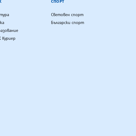
К
СПОРТ
лтура
Световен спорт
ка
Български спорт
разование
 Куриер