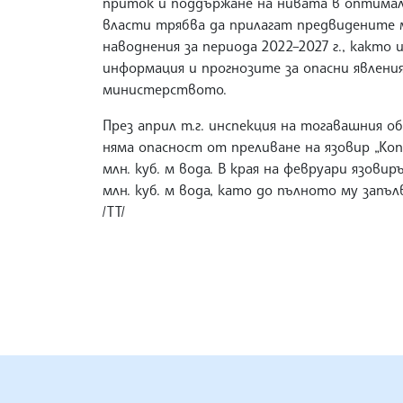
приток и поддържане на нивата в оптимал
власти трябва да прилагат предвидените м
наводнения за периода 2022–2027 г., както
информация и прогнозите за опасни явлени
министерството.
През април т.г. инспекция на тогавашния о
няма опасност от преливане на язовир „Коп
млн. куб. м вода. В края на февруари язови
млн. куб. м вода, като до пълното му запълв
/ТТ/
БЪЛГАРСКА ТЕЛЕГРАФНА АГ