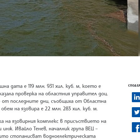
а дата е 119 млн. 931 хил. куб. м, което е
СПОДЕЛ
казала проверка на областния управител доц.
е от последните дни, съобщиха от Областна
бем на язовира е 22 млн. 283 хил. куб. м.
а на язовирния комплекс в присъствието на
 инж. Ивайло Тенев, началник група ВЕЦ –
които стопанисват водноелектрическата