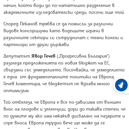
начин, който води до по-нататъшно разделение в
академичните изследователски среди, посочи още той.
Според Пеканов трябва се да помисли за различни
видове консорциуми като водещите играчи в
различните сектори си сътрудничат с техни колеги и
партньори от други държави.
Депутатът
Явор Гечев
(„Прогресивна България“)
разгледа предложенията по новия бюджет на ЕС,
свързани със земеделието. Посочвайки, че земеделието
е една от фундаменталните политики на Европа,
Гечев коментира, че бюджетът не вдъхва много
ХРОНО
оптимизъм.
Той отбеляза, че Европа е все по-зависима от външен
внос на плодове и зеленчуци, дори до такава степен, че
по думите му ако има някакъв дисбаланс на пазарите и
спре вноса, Европа трудно вече ще може да се