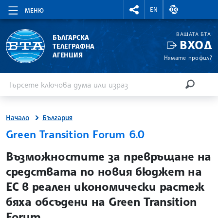
RIGHTMENU.SOCIAL
ВАЛУТНИ КУР
EN
МЕНЮ
ВАШАТА БТА
БЪЛГАРСКА
ВХОД
ТЕЛЕГРАФНА
АГЕНЦИЯ
Нямате профил?
Въведете ключова дума или израз
Търсене
ТЪРСЕН
Начало
България
Green Transition Forum 6.0
site.bta
Възможностите за превръщане на
средствата по новия бюджет на
ЕС в реален икономически растеж
бяха обсъдени на Green Transition
Forum