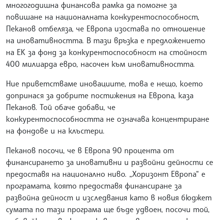
многогодишна финансова рамка да помогне за
повишане на националната конкурентоспособност,
Пеканов отбеляза, че Европа изостава по отношение
на иновативността. В тази връзка е предложението
на ЕК за фонд за конкурентоспособност на стойност
400 милиарда евро, насочен към иновативността.
Ние приветстваме иновациите, това е нещо, което
допринася за добрите постижения на Европа, каза
Пеканов. Той обаче добави, че
конкурентоспособността не означава концентриране
на фондове и на клъстери.
Пеканов посочи, че в Европа 90 процента от
финансирането за иновативни и развойни дейности се
предоставя на национално ниво. „Хоризонт Европа“ е
програмата, която предоставя финансиране за
развойна дейност и изследвания като в новия бюджет
сумата по тази програма ще бъде удвоен, посочи той,