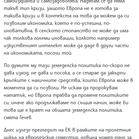
самоизхранва и самозадоволява. Надявам се да няма
такъв тип кризи, защото Европа не е готова за
такива кризи и в контекста на това да можем да си
позволим икономика, която е по-успешна, по-
иновативна, в селското стопанство не може да има
чак толкова големи иновации, колкото например
изкуственият интелект може да даде в други части
на икономиката, посочи той.
По думите му тази земеделска политика по-скоро не
дава изход, не дава и посока, а се старае да закърпи
кръпките с наличните средства, които Европа може в
момента да си позволи. Не искам да пророкувам
нататък, но Европа трябва да променя политиките
си, иначе ако продължаваме по същия начин, може би
това ще е краят на общата земеделска политика,
смята Гечев.
Днес излезе прегледът на ЕК в рамките на пролетния
цикъл на европейския семестър, новина номер едно за