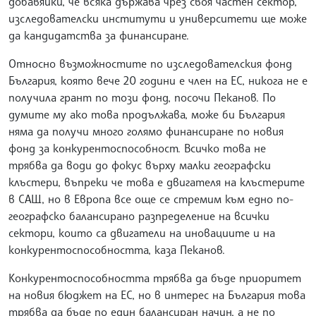
добавяйки, че всяка държава чрез своя частен сектор,
изследователски институти и университети ще може
да кандидатства за финансиране.
Относно възможностите по изследователския фонд
България, която вече 20 години е член на ЕС, никога не е
получила грант по този фонд, посочи Пеканов. По
думите му ако това продължава, може би България
няма да получи много голямо финансиране по новия
фонд за конкурентоспособност. Всичко това не
трябва да води до фокус върху малки географски
клъстери, въпреки че това е двигателя на клъстерите
в САЩ, но в Европа все още се стремим към едно по-
географско балансирано разпределение на всички
сектори, които са двигатели на иновациите и на
конкурентоспособността, каза Пеканов.
Конкурентоспособността трябва да бъде приоритет
на новия бюджет на ЕС, но в интерес на България това
трябва да бъде по един балансиран начин, а не по