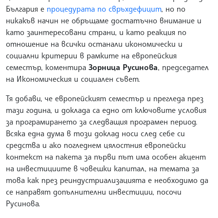
България е
процедурата по свръхдефицит
, но по
никакъв начин не обръщаме достатъчно внимание и
като заинтересовани страни, и като реакция по
отношение на всички останали икономически и
социални критерии в рамките на европейския
семестър, коментира
Зорница Русинова
, председател
на Икономическия и социален съвет.
Тя добави, че европейският семестър и прегледа през
тази година, и доклада са едно от ключовите условия
за програмирането за следващия програмен период.
Всяка една дума в този доклад носи след себе си
средства и ако погледнем цялостния европейски
контекст на пакета за първи път има особен акцент
на инвестициите в човешки капитал, на темата за
това как през реиндустриализацията е необходимо да
се направят допълнителни инвестиции, посочи
Русинова.