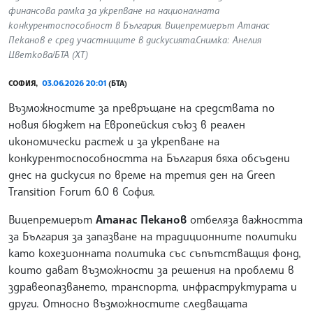
финансова рамка за укрепване на националната
конкурентоспособност в България. Вицепремиерът Атанас
Пеканов е сред участниците в дискусията.Снимка: Анелия
Цветкова/БТА (ХТ)
СОФИЯ,
03.06.2026 20:01
(БТА)
Възможностите за превръщане на средствата по
новия бюджет на Европейския съюз в реален
икономически растеж и за укрепване на
конкурентоспособността на България бяха обсъдени
днес на дискусия по време на третия ден на Green
Transition Forum 6.0 в София.
Вицепремиерът
Атанас Пеканов
отбеляза важността
за България за запазване на традиционните политики
като кохезионната политика със съпътстващия фонд,
които дават възможности за решения на проблеми в
здравеопазването, транспорта, инфраструктурата и
други. Относно възможностите следващата