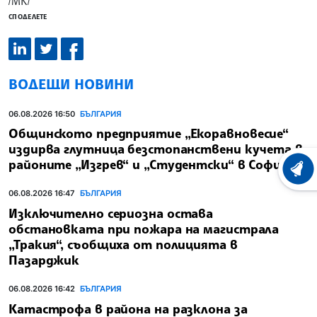
/МК/
СПОДЕЛЕТЕ
ВОДЕЩИ НОВИНИ
06.08.2026 16:50
БЪЛГАРИЯ
Общинското предприятие „Екоравновесие“
издирва глутница безстопанствени кучета в
районите „Изгрев“ и „Студентски“ в София
ХРОНО
06.08.2026 16:47
БЪЛГАРИЯ
Изключително сериозна остава
обстановката при пожара на магистрала
„Тракия“, съобщиха от полицията в
Пазарджик
06.08.2026 16:42
БЪЛГАРИЯ
Катастрофа в района на разклона за