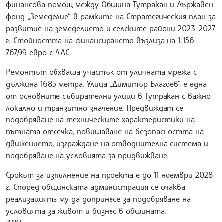
финансова помощ между Община Тутракан и Държавен
фонд „Земеделие“ в рамките на Стратегическия план за
развитие на земеделието и селските райони 2023–2027
г. Стойността на финансирането възлиза на 1 156
767,99 евро с ДДС.
Ремонтът обхваща участък от уличната мрежа с
дължина 1685 метра. Улица „Димитър Благоев“ е една
от основните събирателни улици в Тутракан с важно
локално и транзитно значение. Предвиждат се
подобряване на техническите характеристики на
пътната отсечка, повишаване на безопасността на
движението, изграждане на отводнителна система и
подобряване на условията за придвижване.
Срокът за изпълнение на проекта е до 11 ноември 2028
г. Според общинската администрация се очаква
реализацията му да допринесе за подобряване на
условията за живот и бизнес в общината.