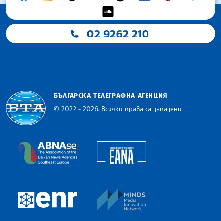
02 9262 210
БЪЛГАРСКА ТЕЛЕГРАФНА АГЕНЦИЯ
© 2022 - 2026, Всички права са запазени.
Българска телеграфна агенция
European Alliance of N
The Assocoation of the Balkan News Agencies S
MINDS Media Innovatio
European Newsroom