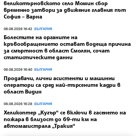
великотърновското село Момин сбор
временно затвори за движение главния път
София – Варна
06.08.2026 16:42
БЪЛГАРИЯ
Болестите на органите на
кръвообращението остават водеща причина
за смъртност в област Смолян, сочат
статистическите данни
06.08.2026 16:40
БЪЛГАРИЯ
Продавачи, лични асистенти и машинни
оператори са сред най-търсените кадри в
област Видин
06.08.2026 16:28
БЪЛГАРИЯ
Хеликоптер „Кугър“ се включи в гасенето на
пожара в близост до 69-ти км на
автомагистрала „Тракия“