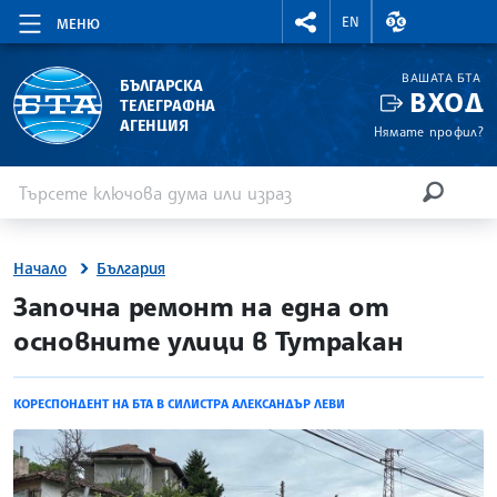
RIGHTMENU.SOCIAL
ВАЛУТНИ КУР
EN
МЕНЮ
ВАШАТА БТА
БЪЛГАРСКА
ВХОД
ТЕЛЕГРАФНА
АГЕНЦИЯ
Нямате профил?
Въведете ключова дума или израз
Търсене
ТЪРСЕН
Начало
България
site.bta
Започна ремонт на една от
основните улици в Тутракан
КОРЕСПОНДЕНТ НА БТА В СИЛИСТРА АЛЕКСАНДЪР ЛЕВИ