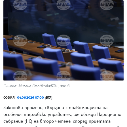
Снимка: Милена Стойкова/БТА , архив
СОФИЯ,
04.06.2026 07:00
(БТА)
Законови промени, свързани с правомощията на
особения търговски управител, ще обсъди Народното
събрание (НС) на второ четене, според приетата