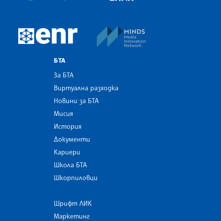
MINDS Media Innovatio
European Newsroom
БТА
За БТА
Виртуална разходка
Новини за БТА
Мисия
История
Документи
Кариери
Школа БТА
Шкорпиловци
Шрифт ЛИК
Маркетинг