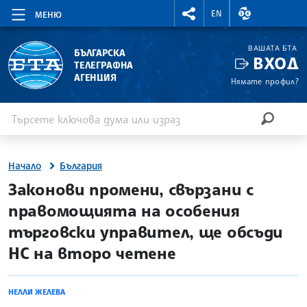
RIGHTMENU.SOCIAL
ВАЛУТНИ КУР
EN
МЕНЮ
ВАШАТА БТА
БЪЛГАРСКА
ВХОД
ТЕЛЕГРАФНА
АГЕНЦИЯ
Нямате профил?
Въведете ключова дума или израз
Търсене
ТЪРСЕН
Начало
България
site.bta
Законови промени, свързани с
правомощията на особения
търговски управител, ще обсъди
НС на второ четене
НЕЛЛИ ЖЕЛЕВА