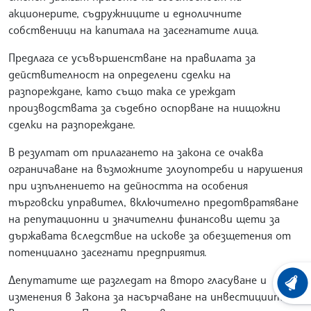
акционерите, съдружниците и едноличните
собственици на капитала на засегнатите лица.
Предлага се усъвършенстване на правилата за
действителност на определени сделки на
разпореждане, като също така се уреждат
производствата за съдебно оспорване на нищожни
сделки на разпореждане.
В резултат от прилагането на закона се очаква
ограничаване на възможните злоупотреби и нарушения
при изпълнението на дейността на особения
търговски управител, включително предотвратяване
на репутационни и значителни финансови щети за
държавата вследствие на искове за обезщетения от
потенциално засегнати предприятия.
Депутатите ще разгледат на второ гласуване и
ХРОНО
изменения в Закона за насърчаване на инвестициите.