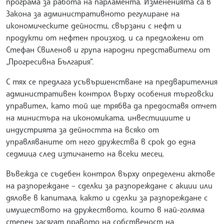
програма за работа на парламента. Измененията са в
Закона за административното регулиране на
икономическите дейности, свързани с нефт и
продукти от нефтен произход, и са предложени от
Стефан Свиленов и група народни представители от
„Прогресивна България“.
С тях се предлага усъвършенстване на предварителния
административен контрол върху особения търговски
управител, като той ще трябва да предоставя отчет
на министъра на икономиката, инвестициите и
индустрията за дейността на всяко от
управляваните от него дружества в срок до една
седмица след изтичането на всеки месец.
Въвежда се съдебен контрол върху определени актове
на разпореждане – сделки за разпореждане с акции или
дялове в капитала, както и сделки за разпореждане с
имуществото на дружеството, които в най-голяма
степен засягат правото на собственост на