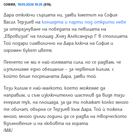
СОФИЯ,
19.05.2026 19:25
(БТА)
Дара отключи сърцата ни, заяви кметът на София
Васил Терзиев на
концерта и парти под открито небе
за отпразнуване на победата на певицата на
„Евровизия“ на площад „Княз Александър I“ в столицата.
Той подари символично на Дара ключа на София и
огромен букет цветя.
Пеенето не ми е най-голямата сила, но се радвам, че
изпълнихме едно обещание – за червения килим, с
който беше посрещната Дара, заяви той.
Този килим е най-малкото, което можехме да
направим, и съм изключително шастлив да видя тази
енергия тук, на площада, за да ти покажат колко много
те обичат, обърна се Терзиев към Дара. Той ѝ пожела
много, много дълги години да се радва на творческото
вдъхновение и на любовта на хората.
/МК/