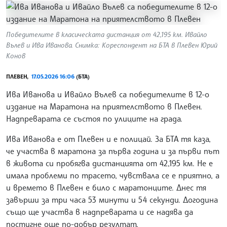
Победителите в класическата дистанция от 42,195 км. Ивайло
Вълев и Ива Иванова. Снимка: Кореспондент на БТА в Плевен Юрий
Конов
ПЛЕВЕН,
17.05.2026 16:06
(БТА)
Ива Иванова и Ивайло Вълев са победителите в 12-о
издание на Маратона на приятелството в Плевен.
Надпреварата се състоя по улиците на града.
Ива Иванова е от Плевен и е полицай. За БТА тя каза,
че участва в маратона за първа година и за първи път
в живота си пробягва дистанцията от 42,195 км. Не е
имала проблеми по трасето, чувствала се е приятно, а
и времето в Плевен е било с маратонците. Днес тя
завърши за три часа 53 минути и 54 секунди. Догодина
също ще участва в надпреварата и се надява да
постигне още по-добър резултат.