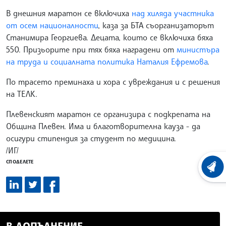
В днешния маратон се включиха
над хиляда участника
от осем националности
, каза за БТА съорганизаторът
Станимира Георгиева. Децата, които се включиха бяха
550. Призьорите при тях бяха наградени от
министъра
на труда и социалната политика Наталия Ефремова
.
По трасето преминаха и хора с увреждания и с решения
на ТЕЛК.
Плевенският маратон се организира с подкрепата на
Община Плевен. Има и благотворителна кауза - да
осигури стипендия за студент по медицина.
/ИГ/
СПОДЕЛЕТЕ
ХРОНО
В ДОПЪЛНЕНИЕ