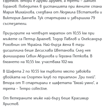
Ефремов. Втори е Друми Друмев, а трети – Даниел
Горанов. Победител в дистанцията при жените стана
Мария Михайлова, следвана от Людмила Евстатиева и
Виктория Данчева. Тук стартираха и завършиха 79
състезатели.
Призьорите на четвърт маратон от 10,55 км при
мъжете са Петър Драгнев, Тодор Павлов и Олександър
Роховнин от Украйна. Най-бърза жена в тази
дисциплина беше Десислава Цветанова. След нея
финишираха Севин Абдилова и Гергана Петкова. В
бягането на 10,55 км. участваха 102-ма.
В Щафета 2 по 10.55 км първото място завоюва
двойката на Спортен клуб по триатлон „Три плей“.
Втора от 11 стартирали е щафетата "Бягай умно", а
трета – Tempo collective.
От ветераните мъже най-бърз беше Красимир
Христов.