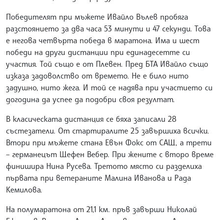
Победителят при мъжете Ивайло Вълев пробяга
разстоянието за два часа 53 минути и 47 секунди. Това
е негова четвърта победа в маратона. Има и шест
победи на други дистанции при единадесетте си
участия. Той също е от Плевен. Пред БТА Ивайло също
изказа задоволство от времето. Не е било нито
задушно, нито жега. И той се надява при участието си
догодина да успее да подобри своя резултат.
В класическата дистанция се бяха записали 28
състезатели. От стартиралите 25 завършиха всички.
Втори при мъжете стана Евън Фокс от САЩ, а трети
– германецът Щефен Вебер. При жените с второ време
финишира Нина Русева. Третото място си разделиха
първата при ветераните Малина Иванова и Рада
Кемилова.
На полумаратона от 21,1 км. пръв завърши Николай