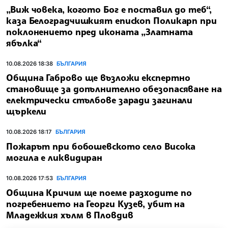
„Виж човека, когото Бог е поставил до теб“,
каза Белоградчишкият епископ Поликарп при
поклонението пред иконата „Златната
ябълка“
10.08.2026 18:38
БЪЛГАРИЯ
Община Габрово ще възложи експертно
становище за допълнително обезопасяване на
електрически стълбове заради загинали
щъркели
10.08.2026 18:17
БЪЛГАРИЯ
Пожарът при бобошевското село Висока
могила е ликвидиран
10.08.2026 17:53
БЪЛГАРИЯ
Община Кричим ще поеме разходите по
погребението на Георги Кузев, убит на
Младежкия хълм в Пловдив