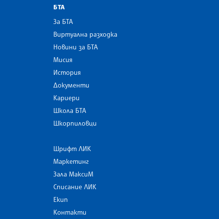
БТА
За БТА
Виртуална разходка
Новини за БТА
Мисия
История
Документи
Кариери
Школа БТА
Шкорпиловци
Шрифт ЛИК
Маркетинг
Зала МаксиМ
Списание ЛИК
Екип
Контакти