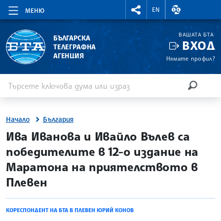
RIGHTMENU.SOCIAL
ВАЛУТНИ КУР
EN
МЕНЮ
ВАШАТА БТА
БЪЛГАРСКА
ВХОД
ТЕЛЕГРАФНА
АГЕНЦИЯ
Нямате профил?
Въведете ключова дума или израз
Търсене
ТЪРСЕН
Начало
България
site.bta
Ива Иванова и Ивайло Вълев са
победителите в 12-о издание на
Маратона на приятелството в
Плевен
КОРЕСПОНДЕНТ НА БТА В ПЛЕВЕН ЮРИЙ КОНОВ