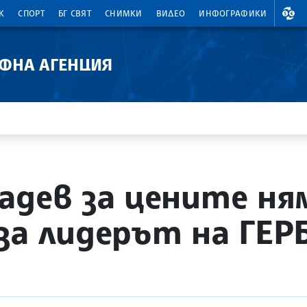
ВАЛ
К
СПОРТ
БГ СВЯТ
СНИМКИ
ВИДЕО
ИНФОГРАФИКИ
АФНА АГЕНЦИЯ
адев за цените ня
за лидерът на ГЕР