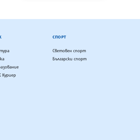
К
СПОРТ
лтура
Световен спорт
ка
Български спорт
разование
 Куриер