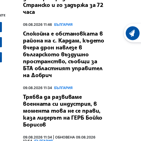
Странско и го задържа за 72
часа
ЕТЕ
09.08.2026 11:46
БЪЛГАРИЯ
Спокойна е обстановката в
ХРОНО
района на с. Кардам, където
вчера дрон навлезе в
българското въздушно
пространство, съобщи за
БТА областният управител
на Добрич
09.08.2026 11:34
БЪЛГАРИЯ
Трябва да развиваме
военната си индустрия, в
момента това не се прави,
каза лидерът на ГЕРБ Бойко
Борисов
09.08.2026 11:34 | ОБНОВЕНА 09.08.2026
12:54
БЪЛГАРИЯ