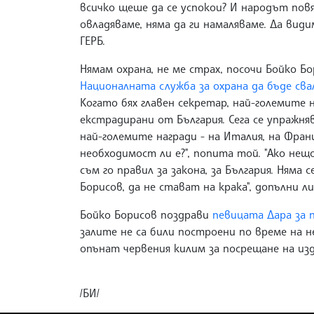
всичко щеше да се успокои? И народът повяр
овладяваме, няма да ги намаляваме. Да вид
ГЕРБ.
Нямам охрана, не ме страх, посочи Бойко Б
Националната служба за охрана да бъде сва
Когато бях главен секретар, най-големите
екстрадирани от България. Сега се упражня
най-големите награди - на Италия, на Франц
необходимост ли е?", попита той. "Ако нещо
съм го правил за закона, за България. Няма
Борисов, да не стават на крака", допълни л
Бойко Борисов поздрави
певицата Дара за п
залите не са били построени по време на н
опънат червения килим за посрещане на изд
/БИ/