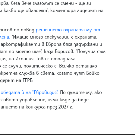
ва. Сега вече глаголът се смени - ще ги
им какво ще овладеят", коментира лидерът на
орисов по повод
решението охраната му от
лена.
"Имаше много спекулации с охраната.
 наркотрафиканти в Европа бяха задържани и
ват по моето име", каза Борисов. "Получил съм
ия, на Испания. Това с отпаднала
 се случи, политическо е. Всичко останало
 секретна служба в света, когато чуят Бойко
идерът на ГЕРБ.
обедата ѝ на "Евровизия".
По думите му, ако
еговото управление, няма къде да бъде
анието на конкурса през 2027 г.