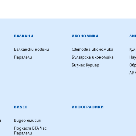
ЕНЦИЯ
БАЛКАНИ
ИКОНОМИКА
ЛИ
Балкански новини
Световна икономика
Ку
Паралели
Българска икономика
Нау
Бизнес Куриер
Об
ЛИК
ВИДЕО
ИНФОГРАФИКИ
я
Видео емисия
Подкаст БТА Час
Паралели