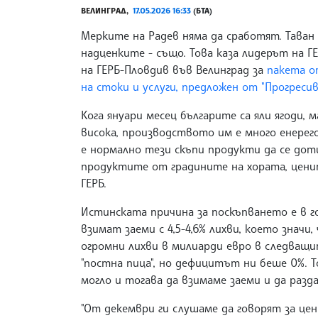
ВЕЛИНГРАД,
17.05.2026 16:33
(БТА)
Мерките на Радев няма да сработят. Таван
надценките - също. Това каза лидерът на 
на ГЕРБ-Пловдив във Велинград за
пакета о
на стоки и услуги, предложен от "Прогресив
Кога януари месец българите са яли ягоди, 
висока, производството им е много енерег
е нормално тези скъпи продукти да се до
продуктите от градините на хората, ценит
ГЕРБ.
Истинската причина за поскъпването е в гор
взимат заеми с 4,5-4,6% лихви, което знач
огромни лихви в милиарди евро в следващит
"постна пица", но дефицитът ни беше 0%. Т
могло и тогава да взимаме заеми и да разда
"От декември ги слушаме да говорят за цен