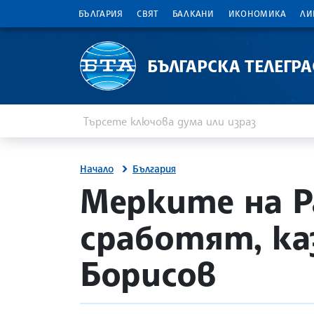
БЪЛГАРИЯ
СВЯТ
БАЛКАНИ
ИКОНОМИКА
ЛИ
БЪЛГАРСКА ТЕЛЕГР
Въведете ключова дума или израз
Търсене
Начало
България
site.bta
Мерките на Р
сработят, ка
Борисов