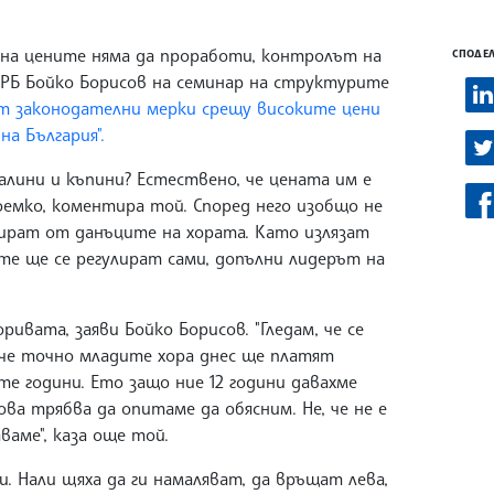
 на цените няма да проработи, контролът на
СПОДЕЛ
ГЕРБ Бойко Борисов на семинар на структурите
т законодателни мерки срещу високите цени
на България".
малини и къпини? Естествено, че цената им е
оемко, коментира той. Според него изобщо не
тират от данъците на хората. Като излязат
е ще се регулират сами, допълни лидерът на
ивата, заяви Бойко Борисов. "Гледам, че се
и, че точно младите хора днес ще платят
е години. Ето защо ние 12 години давахме
ова трябва да опитаме да обясним. Не, че не е
ваме", каза още той.
и. Нали щяха да ги намаляват, да връщат лева,