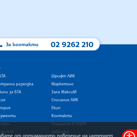
02 9262 210
За контакти
А
БТА
Шрифт ЛИК
туална разходка
Маркетинг
ини за БТА
Зала МаксиМ
rk
сия
Списание ЛИК
тория
Екип
кументи
Контакти
риери
Плащания в СЕБРА
ола БТА
old.bta.bg
олзвате от оптималното поведение на интернет