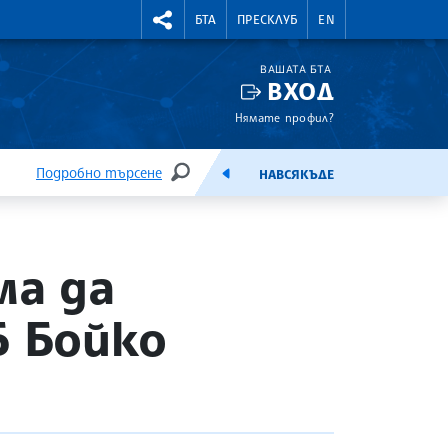
УТНИ КУРСОВЕ
RIGHTMENU.SOCIAL
БТА
ПРЕСКЛУБ
EN
ВАШАТА БТА
ВХОД
Нямате профил?
Подробно търсене
НАВСЯКЪДЕ
ТЪРСЕНЕ
ЕМИСИЯ
ма да
Б Бойко