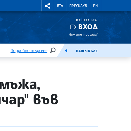
УТНИ КУРСОВЕ
RIGHTMENU.SOCIAL
БТА
ПРЕСКЛУБ
EN
ВАШАТА БТА
ВХОД
Нямате профил?
Подробно търсене
НАВСЯКЪДЕ
ТЪРСЕНЕ
ЕМИСИЯ
 мъжа,
чар" във