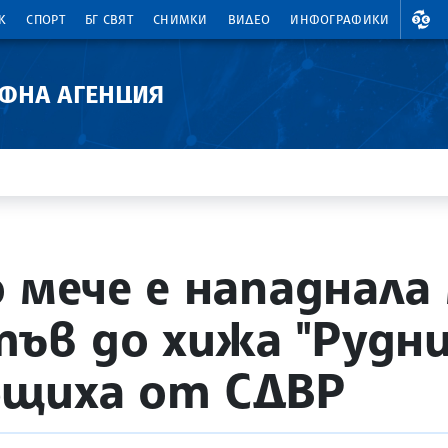
ВАЛ
К
СПОРТ
БГ СВЯТ
СНИМКИ
ВИДЕО
ИНФОГРАФИКИ
АФНА АГЕНЦИЯ
 мече е нападнала
в до хижа "Рудни
бщиха от СДВР