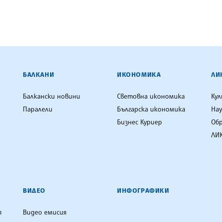
ЕНЦИЯ
БАЛКАНИ
ИКОНОМИКА
ЛИ
Балкански новини
Световна икономика
Ку
Паралели
Българска икономика
Нау
Бизнес Куриер
Об
ЛИК
ВИДЕО
ИНФОГРАФИКИ
я
Видео емисия