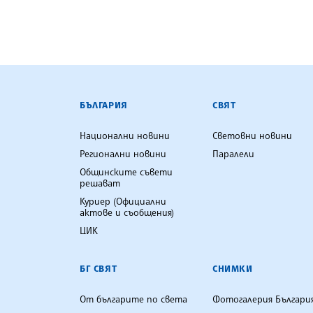
БЪЛГАРСКА ТЕЛЕГРАФНА АГ
БЪЛГАРИЯ
СВЯТ
Национални новини
Световни новини
Регионални новини
Паралели
Общинските съвети
решават
Куриер (Официални
актове и съобщения)
ЦИК
БГ СВЯТ
СНИМКИ
От българите по света
Фотогалерия Българи