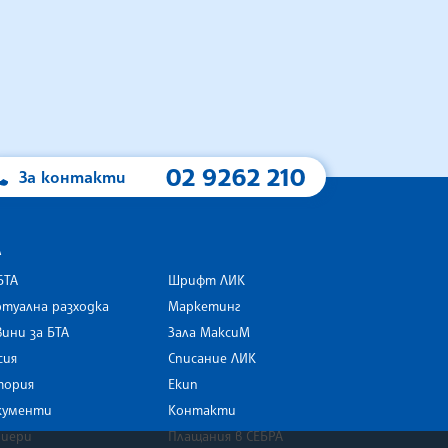
02 9262 210
За контакти
А
БТА
Шрифт ЛИК
туална разходка
Маркетинг
ини за БТА
Зала МаксиМ
rk
сия
Списание ЛИК
тория
Екип
кументи
Контакти
риери
Плащания в СЕБРА