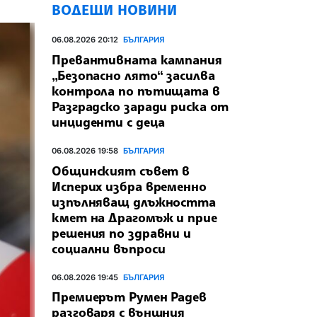
ВОДЕЩИ НОВИНИ
06.08.2026 20:12
БЪЛГАРИЯ
Превантивната кампания
„Безопасно лято“ засилва
контрола по пътищата в
Разградско заради риска от
инциденти с деца
06.08.2026 19:58
БЪЛГАРИЯ
Общинският съвет в
Исперих избра временно
изпълняващ длъжността
кмет на Драгомъж и прие
решения по здравни и
социални въпроси
06.08.2026 19:45
БЪЛГАРИЯ
Премиерът Румен Радев
разговаря с външния