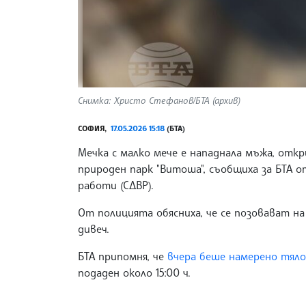
Снимка: Христо Стефанов/БТА (архив)
СОФИЯ,
17.05.2026 15:18
(БТА)
Мечка с малко мече е нападнала мъжа, отк
природен парк "Витоша", съобщиха за БТА
работи (СДВР).
От полицията обясниха, че се позовават н
дивеч.
БТА припомня, че
вчера беше намерено тяло 
подаден около 15:00 ч.