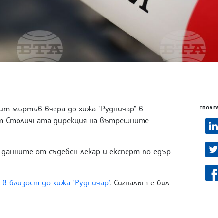
рит мъртъв вчера до хижа "Рудничар" в
СПОДЕЛ
 от Столичната дирекция на вътрешните
а данните от съдебен лекар и експерт по едър
в близост до хижа "Рудничар"
. Сигналът е бил