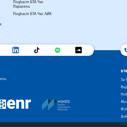
Подкаст БТА Час
Паралели
Подкаст БТА Час ЛИК
а
БТ
ени.
За 
Вир
Нов
an Alliance of News Agencies
MINDS Media Innovation Netwo
 News Agencies Southeast Europe
Ми
European Newsroom
Ис
До
Ка