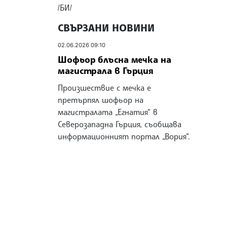
/БИ/
СВЪРЗАНИ НОВИНИ
02.06.2026 09:10
Шофьор блъсна мечка на
магистрала в Гърция
Произшествие с мечка е
претърпял шофьор на
магистралата „Егнатия“ в
Северозападна Гърция, съобщава
информационният портал „Вория“.