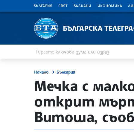
БЪЛГАРИЯ
СВЯТ
БАЛКАНИ
ИКОНОМИКА
ЛИ
БЪЛГАРСКА ТЕЛЕГР
Въведете ключова дума или израз
Търсене
Начало
България
site.bta
Мечка с малко
открит мъртъ
Витоша, съо