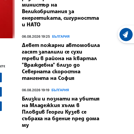
министър на
Великобритания за
енергетиката, сигурността
и НАТО
ХРОНО
06.08.2026 19:25
БЪЛГАРИЯ
Девет пожарни автомобила
гасят запалили се сухи
треви в района на квартал
"Враждебна" близо до
ЕТЕ
Северната скоростна
тангента на София
06.08.2026 19:19
БЪЛГАРИЯ
Близки и познати на убития
на Младежкия хълм в
Пловдив Георги Кузев се
събраха на бдение пред дома
му