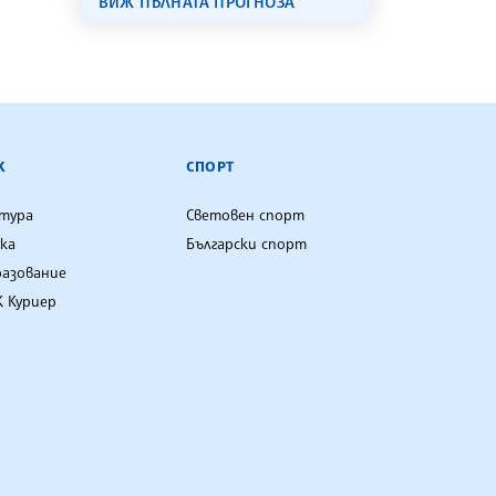
ВИЖ ПЪЛНАТА ПРОГНОЗА
К
СПОРТ
лтура
Световен спорт
ка
Български спорт
разование
 Куриер