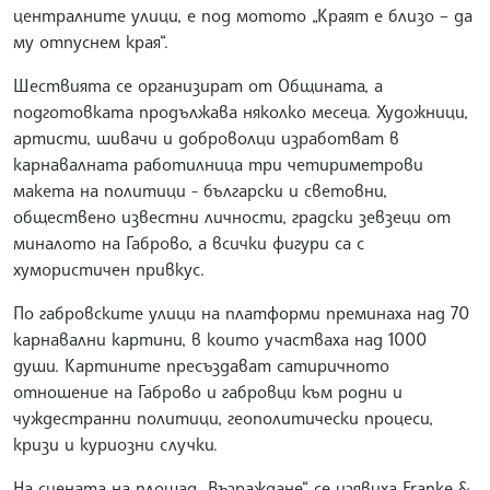
централните улици, е под мотото „Краят е близо – да
му отпуснем края“.
Шествията се организират от Общината, а
подготовката продължава няколко месеца. Художници,
артисти, шивачи и доброволци изработват в
карнавалната работилница три четириметрови
макета на политици - български и световни,
обществено известни личности, градски зевзеци от
миналото на Габрово, а всички фигури са с
хумористичен привкус.
По габровските улици на платформи преминаха над 70
карнавални картини, в които участваха над 1000
души. Картините пресъздават сатиричното
отношение на Габрово и габровци към родни и
чуждестранни политици, геополитически процеси,
кризи и куриозни случки.
На сцената на площад „Възраждане“ се изявиха Franke &