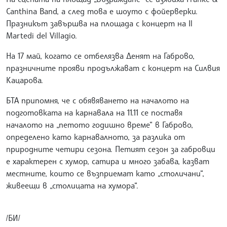
Canthina Band, а след това е шоуто с фойерверки.
Празникът завършва на площада с концерт на Il
Martedi del Villagio.
На 17 май, когато се отбелязва Денят на Габрово,
празничните прояви продължават с концерт на Силвия
Кацарова.
БТА припомня, че с обявяването на началото на
подготовката на карнавала на 11.11 се поставя
началото на „петото годишно време“ в Габрово,
определено като карнавалното, за разлика от
природните четири сезона. Петият сезон за габровци
е характерен с хумор, сатира и много забава, казват
местните, които се възприемат като „столичани“,
живеещи в „столицата на хумора“.
/БИ/