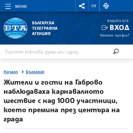
RIGHTMENU.SOCIAL
ВАЛУТНИ КУР
EN
МЕНЮ
ВАШАТА БТА
БЪЛГАРСКА
ВХОД
ТЕЛЕГРАФНА
АГЕНЦИЯ
Нямате профил?
Въведете ключова дума или израз
Търсене
ТЪРСЕН
Начало
България
site.bta
Жители и гости на Габрово
наблюдаваха карнавалното
шествие с над 1000 участници,
което премина през центъра на
града