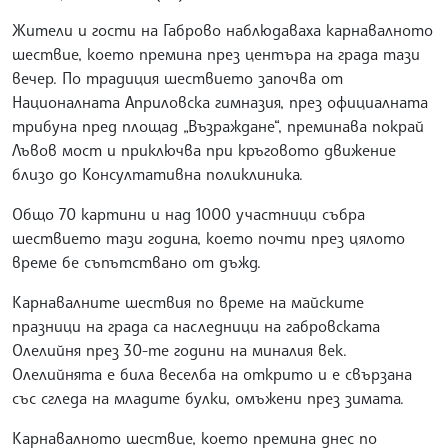
Жители и гости на Габрово наблюдаваха карнавалното
шествие, което премина през центъра на града тази
вечер. По традиция шествието започва от
Националната Априловска гимназия, през официалната
трибуна пред площад „Възраждане“, преминава покрай
Лъвов мост и приключва при кръговото движение
близо до Консултативна поликлиника.
Общо 70 картини и над 1000 участници събра
шествието тази година, което почти през цялото
време бе съпътствано от дъжд.
Карнавалните шествия по време на майските
празници на града са наследници на габровската
Олелийня през 30-те години на миналия век.
Олелийнята е била веселба на открито и е свързана
със сгледа на младите булки, омъжени през зимата.
Карнавалното шествие, което премина днес по