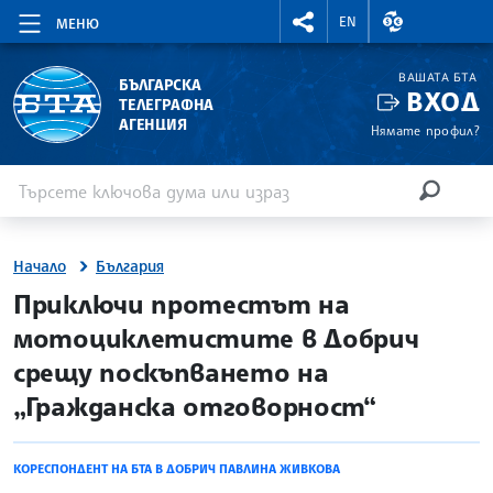
RIGHTMENU.SOCIAL
ВАЛУТНИ КУР
EN
МЕНЮ
ВАШАТА БТА
БЪЛГАРСКА
ВХОД
ТЕЛЕГРАФНА
АГЕНЦИЯ
Нямате профил?
Въведете ключова дума или израз
Търсене
ТЪРСЕН
Начало
България
site.bta
Приключи протестът на
мотоциклетистите в Добрич
срещу поскъпването на
„Гражданска отговорност“
КОРЕСПОНДЕНТ НА БТА В ДОБРИЧ ПАВЛИНА ЖИВКОВА