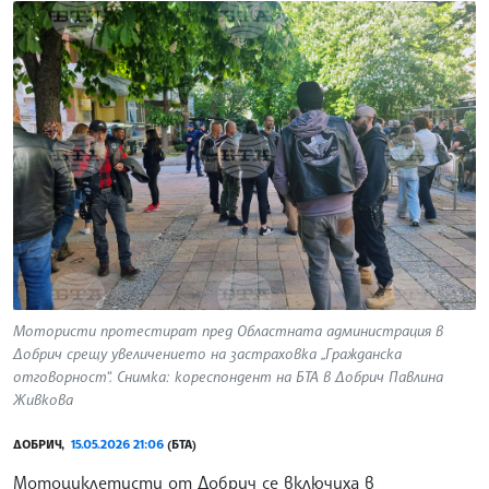
Мотористи протестират пред Областната администрация в
Добрич срещу увеличението на застраховка „Гражданска
отговорност“. Снимка: кореспондент на БТА в Добрич Павлина
Живкова
ДОБРИЧ,
15.05.2026 21:06
(БТА)
Мотоциклетисти от Добрич се включиха в