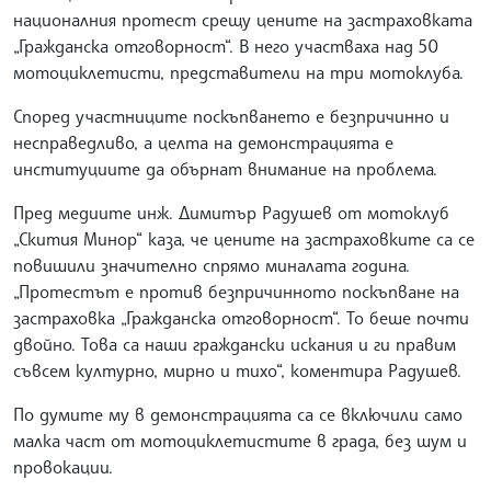
националния протест срещу цените на застраховката
„Гражданска отговорност“. В него участваха над 50
мотоциклетисти, представители на три мотоклуба.
Според участниците поскъпването е безпричинно и
несправедливо, а целта на демонстрацията е
институциите да обърнат внимание на проблема.
Пред медиите инж. Димитър Радушев от мотоклуб
„Скития Минор“ каза, че цените на застраховките са се
повишили значително спрямо миналата година.
„Протестът е против безпричинното поскъпване на
застраховка „Гражданска отговорност“. То беше почти
двойно. Това са наши граждански искания и ги правим
съвсем културно, мирно и тихо“, коментира Радушев.
По думите му в демонстрацията са се включили само
малка част от мотоциклетистите в града, без шум и
провокации.