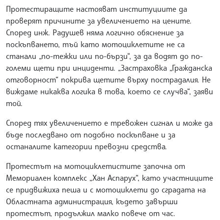
Протестиращите настояват институциите да
проверят причините за увеличението на цените.
Според инж. Радушев няма логично обяснение за
поскъпването, тъй като мотоциклетите не са
станали „по-тежки или по-бързи“, за да водят до по-
големи щети при инциденти. „Застраховка „Гражданска
отговорност“ покрива щетите върху пострадалия. Не
виждаме никаква логика в това, което се случва“, заяви
той.
Според тях увеличението е тревожен сигнал и може да
бъде последвано от подобно поскъпване и за
останалите категории превозни средства.
Протестът на мотоциклетистите започна от
Мемориален комплекс „Хан Аспарух“, като участниците
се придвижиха пеша и с мотоциклети до сградата на
Областната администрация, където завърши
протестът, продължил малко повече от час.