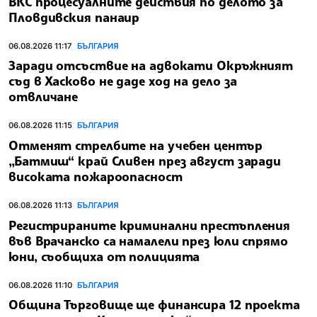
ВКС процесуалните действия по делото за
Пловдивския панаир
06.08.2026 11:17
БЪЛГАРИЯ
Заради отсъствие на адвокати Окръжният
съд в Хасково не даде ход на дело за
отвличане
06.08.2026 11:15
БЪЛГАРИЯ
Отменят стрелбите на учебен център
„Батмиш“ край Сливен през август заради
високата пожароопасност
06.08.2026 11:13
БЪЛГАРИЯ
Регистрираните криминални престъпления
във Врачанско са намалели през юли спрямо
юни, съобщиха от полицията
06.08.2026 11:10
БЪЛГАРИЯ
Община Търговище ще финансира 12 проекта