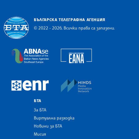
БЪЛГАРСКА ТЕЛЕГРАФНА АГЕНЦИЯ
© 2022 - 2026, Всички права са запазени.
Българска телеграфна агенция
European Alliance of N
The Assocoation of the Balkan News Agencies S
MINDS Media Innovatio
European Newsroom
БТА
За БТА
Виртуална разходка
Новини за БТА
Мисия