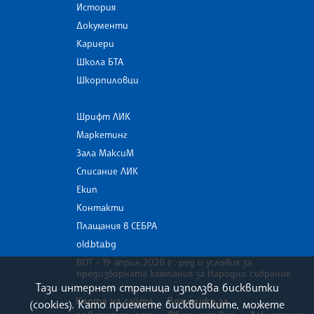
История
Документи
Кариери
Школа БТА
Шкорпиловци
Шрифт ЛИК
Маркетинг
Зала МаксиМ
Списание ЛИК
Екип
Контакти
Плащания в СЕБРА
old.bta.bg
ВОТ - 19 април 2026 г . ред и условия за
предизборната кампания за Народно събрание
Тази интернет страница използва бисквитки
Карта на сайта
Политика за
(cookies). Като приемете бисквитките, можете