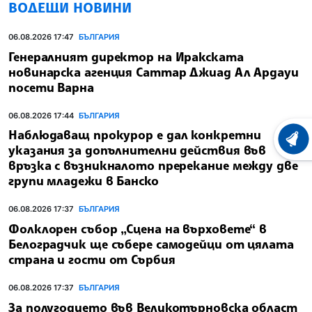
ВОДЕЩИ НОВИНИ
06.08.2026 17:47
БЪЛГАРИЯ
Генералният директор на Иракската
новинарска агенция Саттар Джиад Ал Ардауи
посети Варна
06.08.2026 17:44
БЪЛГАРИЯ
Наблюдаващ прокурор е дал конкретни
ХРОНО
указания за допълнителни действия във
връзка с възникналото пререкание между две
групи младежи в Банско
06.08.2026 17:37
БЪЛГАРИЯ
Фолклорен събор „Сцена на върховете“ в
Белоградчик ще събере самодейци от цялата
страна и гости от Сърбия
06.08.2026 17:37
БЪЛГАРИЯ
За полугодието във Великотърновска област