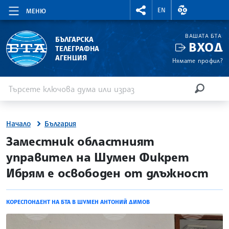
RIGHTMENU.SOCIAL
ВАЛУТНИ КУР
EN
МЕНЮ
ВАШАТА БТА
БЪЛГАРСКА
ВХОД
ТЕЛЕГРАФНА
АГЕНЦИЯ
Нямате профил?
Въведете ключова дума или израз
Търсене
ТЪРСЕН
Начало
България
site.bta
Заместник областният
управител на Шумен Фикрет
Ибрям е освободен от длъжност
КОРЕСПОНДЕНТ НА БТА В ШУМЕН АНТОНИЙ ДИМОВ