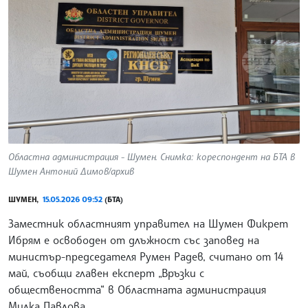
Областна администрация - Шумен. Снимка: кореспондент на БТА в
Шумен Антоний Димов/архив
ШУМЕН,
15.05.2026 09:52
(БТА)
Заместник областният управител на Шумен Фикрет
Ибрям е освободен от длъжност със заповед на
министър-председателя Румен Радев, считано от 14
май, съобщи главен експерт „Връзки с
обществеността“ в Областната администрация
Милка Павлова.